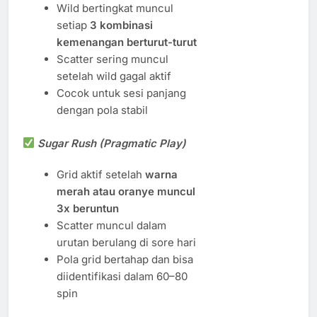
Wild bertingkat muncul
setiap
3 kombinasi
kemenangan berturut-turut
Scatter sering muncul
setelah wild gagal aktif
Cocok untuk sesi panjang
dengan pola stabil
Sugar Rush (Pragmatic Play)
Grid aktif setelah
warna
merah atau oranye muncul
3x beruntun
Scatter muncul dalam
urutan berulang di sore hari
Pola grid bertahap dan bisa
diidentifikasi dalam 60–80
spin