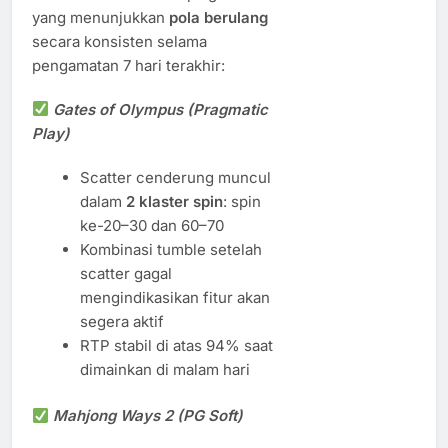
yang menunjukkan
pola berulang
secara konsisten selama
pengamatan 7 hari terakhir:
Gates of Olympus (Pragmatic
Play)
Scatter cenderung muncul
dalam
2 klaster spin
: spin
ke-20–30 dan 60–70
Kombinasi tumble setelah
scatter gagal
mengindikasikan fitur akan
segera aktif
RTP stabil di atas 94% saat
dimainkan di malam hari
Mahjong Ways 2 (PG Soft)