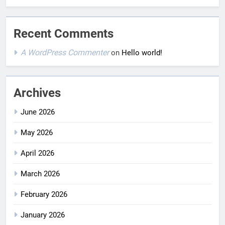
Recent Comments
A WordPress Commenter
on
Hello world!
Archives
June 2026
May 2026
April 2026
March 2026
February 2026
January 2026