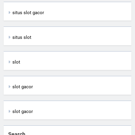
situs slot gacor
situs slot
slot
slot gacor
slot gacor
Search