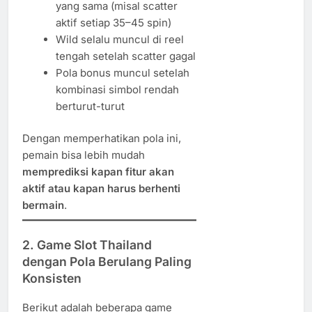
yang sama (misal scatter
aktif setiap 35–45 spin)
Wild selalu muncul di reel
tengah setelah scatter gagal
Pola bonus muncul setelah
kombinasi simbol rendah
berturut-turut
Dengan memperhatikan pola ini,
pemain bisa lebih mudah
memprediksi kapan fitur akan
aktif atau kapan harus berhenti
bermain
.
2. Game Slot Thailand
dengan Pola Berulang Paling
Konsisten
Berikut adalah beberapa game