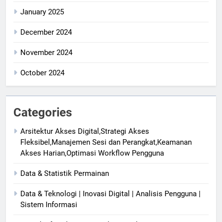
January 2025
December 2024
November 2024
October 2024
Categories
Arsitektur Akses Digital,Strategi Akses
Fleksibel,Manajemen Sesi dan Perangkat,Keamanan
Akses Harian,Optimasi Workflow Pengguna
Data & Statistik Permainan
Data & Teknologi | Inovasi Digital | Analisis Pengguna |
Sistem Informasi