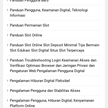
Panduan Pengguna Baru
Panduan Pengguna, Keamanan Digital, Teknologi
Informasi
Panduan Permainan Slot
Panduan Slot Online
Panduan Slot Online Slot Deposit Minimal Tips Bermain
Slot Edukasi Slot Digital Situs Slot Terpercaya
Panduan Troubleshooting Login Keamanan Akses dan
Verifikasi Optimasi Browser dan Jaringan Privasi dan
Pengaturan Web Pengalaman Pengguna Digital
Pengalaman Hiburan Digital Fleksibel
Pengalaman Pengguna dan Stabilitas Akses
Pengalaman Pengguna, Hiburan Digital, Kenyamanan
Platform Online