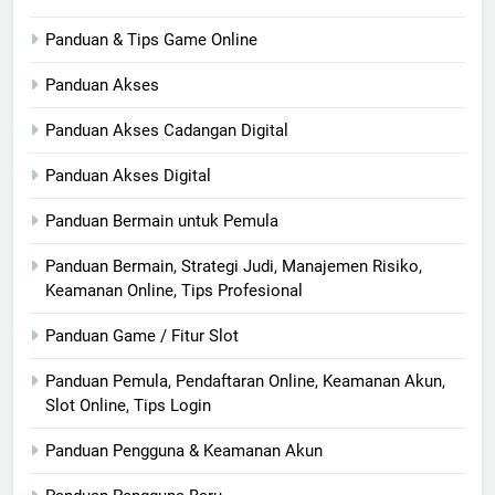
Panduan & Tips Game Online
Panduan Akses
Panduan Akses Cadangan Digital
Panduan Akses Digital
Panduan Bermain untuk Pemula
Panduan Bermain, Strategi Judi, Manajemen Risiko,
Keamanan Online, Tips Profesional
Panduan Game / Fitur Slot
Panduan Pemula, Pendaftaran Online, Keamanan Akun,
Slot Online, Tips Login
Panduan Pengguna & Keamanan Akun