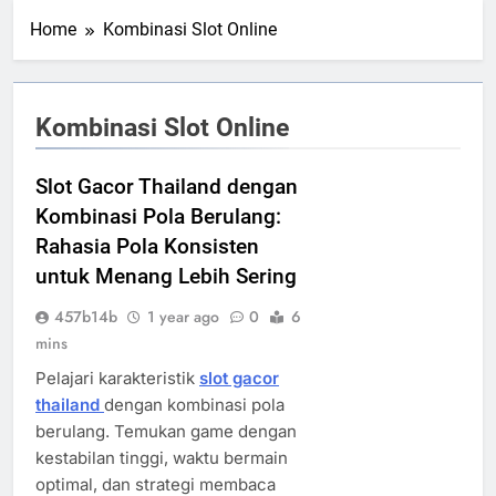
Home
Kombinasi Slot Online
Kombinasi Slot Online
Slot Gacor Thailand dengan
Kombinasi Pola Berulang:
Rahasia Pola Konsisten
untuk Menang Lebih Sering
457b14b
1 year ago
0
6
mins
Pelajari karakteristik
slot gacor
thailand
dengan kombinasi pola
berulang. Temukan game dengan
kestabilan tinggi, waktu bermain
optimal, dan strategi membaca