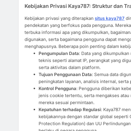
Kebijakan Privasi Kaya787: Struktur dan T
Kebijakan privasi yang diterapkan
situs kaya787
di
pendekatan yang berfokus pada pengguna. Mereka
terbuka informasi apa yang dikumpulkan, bagaimana
digunakan, serta bagaimana pengguna dapat mengo
menghapusnya. Beberapa poin penting dalam kebijak
Pengumpulan Data
: Data yang dikumpulkan 
teknis seperti alamat IP, perangkat yang dig
serta aktivitas dalam platform.
Tujuan Penggunaan Data
: Semua data digu
peningkatan layanan, analisis internal, sert
Kontrol Pengguna
: Pengguna diberikan keb
jenis cookie tertentu, serta mengakses ata
mereka sesuai permintaan.
Kepatuhan terhadap Regulasi
: Kaya787 men
kebijakannya dengan standar global seperti
Protection Regulation) dan UU Perlindungan
berlaku di negara pengguna.