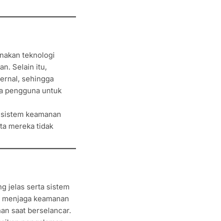
nakan teknologi
n. Selain itu,
ernal, sehingga
ta pengguna untuk
an sistem keamanan
a mereka tidak
g jelas serta sistem
ya menjaga keamanan
an saat berselancar.