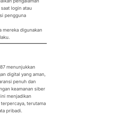
uaikan pengalaman
saat login atau
nsi pengguna
ta mereka digunakan
laku.
a787 menunjukkan
an digital yang aman,
aransi penuh dan
angan keamanan siber
ini menjadikan
 terpercaya, terutama
a pribadi.