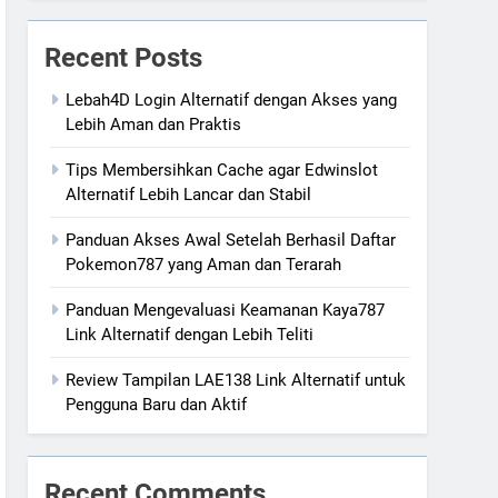
Recent Posts
Lebah4D Login Alternatif dengan Akses yang
Lebih Aman dan Praktis
Tips Membersihkan Cache agar Edwinslot
Alternatif Lebih Lancar dan Stabil
Panduan Akses Awal Setelah Berhasil Daftar
Pokemon787 yang Aman dan Terarah
Panduan Mengevaluasi Keamanan Kaya787
Link Alternatif dengan Lebih Teliti
Review Tampilan LAE138 Link Alternatif untuk
Pengguna Baru dan Aktif
Recent Comments