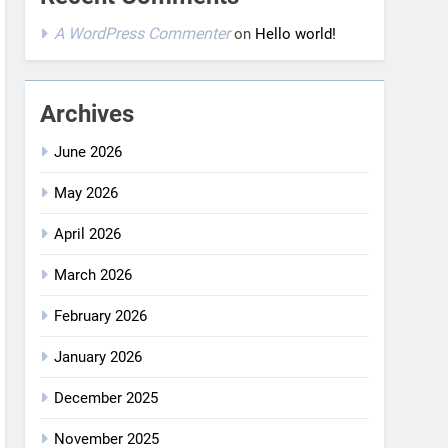
A WordPress Commenter
on
Hello world!
Archives
June 2026
May 2026
April 2026
March 2026
February 2026
January 2026
December 2025
November 2025