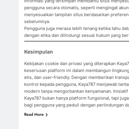
Informasi yang tersimpan membantu situs menyes
pengguna secara otomatis, seperti mengingat akun 
menyesuaikan tampilan situs berdasarkan prefere
sebelumnya.
Pengguna juga merasa lebih tenang ketika tahu da
dengan etika dan dilindungi sesuai hukum yang ber
Kesimpulan
Kebijakan cookie dan privasi yang diterapkan Kay
keseriusan platform ini dalam membangun lingkung
etis, dan user-friendly. Dengan memberikan transp
kontrol kepada pengguna, Kaya787 menjawab tant
modern tanpa mengorbankan kenyamanan. Inisiatif 
Kaya787 bukan hanya platform fungsional, tapi juga
bagi pengguna yang peduli dengan perlindungan dat
Read More