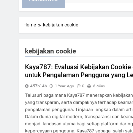
Home
kebijakan cookie
kebijakan cookie
Kaya787: Evaluasi Kebijakan Cookie 
untuk Pengalaman Pengguna yang L
457b14b
1 Year Ago
0
6 Mins
Telusuri bagaimana Kaya787 menerapkan kebijakan 
yang transparan, serta dampaknya terhadap keama
pengalaman pengguna. Tinjauan lengkap dalam artik
Dalam dunia digital modern, transparansi dan keam
menjadi landasan utama bagi setiap platform daring
kepercayaan pengguna. Kaya787 sebagai salah satu 