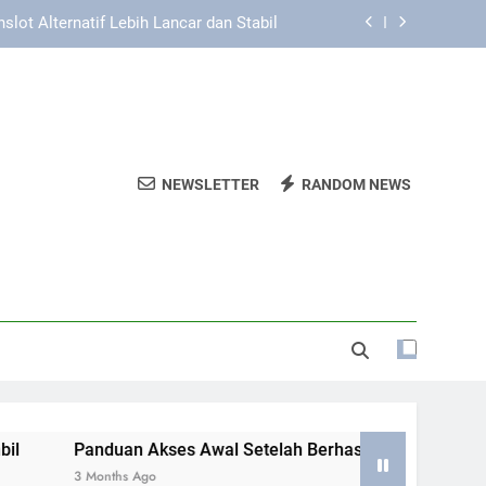
ot Alternatif Lebih Lancar dan Stabil
ar Pokemon787 yang Aman dan Terarah
7 Link Alternatif dengan Lebih Teliti
gan Akses yang Lebih Aman dan Praktis
NEWSLETTER
RANDOM NEWS
ot Alternatif Lebih Lancar dan Stabil
ar Pokemon787 yang Aman dan Terarah
7 Link Alternatif dengan Lebih Teliti
nduan Akses Awal Setelah Berhasil Daftar Pokemon787 yang
onths Ago