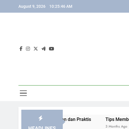
Skip
August 9, 2026
10:25:47 AM
to
content
Die
Ikuti Kom
es yang Lebih Aman dan Praktis
Tips Membersihkan Cach
3 Months Ago
HEADLINES