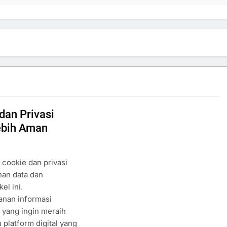
dan Privasi
ebih Aman
cookie dan privasi
nan data dan
el ini.
anan informasi
 yang ingin meraih
platform digital yang