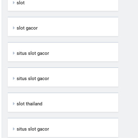
slot
slot gacor
situs slot gacor
situs slot gacor
slot thailand
situs slot gacor