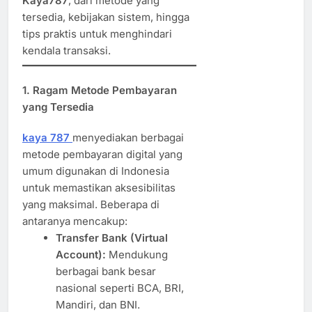
Kaya787
, dari metode yang
tersedia, kebijakan sistem, hingga
tips praktis untuk menghindari
kendala transaksi.
1.
Ragam Metode Pembayaran
yang Tersedia
kaya 787
menyediakan berbagai
metode pembayaran digital yang
umum digunakan di Indonesia
untuk memastikan aksesibilitas
yang maksimal. Beberapa di
antaranya mencakup:
Transfer Bank (Virtual
Account):
Mendukung
berbagai bank besar
nasional seperti BCA, BRI,
Mandiri, dan BNI.