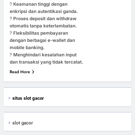
?
Keamanan tinggi dengan
enkripsi dan autentikasi ganda.
?
Proses deposit dan withdraw
otomatis tanpa keterlambatan.
?
Fleksibilitas pembayaran
dengan berbagai e-wallet dan
mobile banking.
?
Menghindari kesalahan input
dan transaksi yang tidak tercatat.
Read More
situs slot gacor
slot gacor