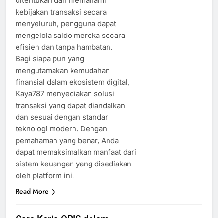
ditentukan dan memahami
kebijakan transaksi secara
menyeluruh, pengguna dapat
mengelola saldo mereka secara
efisien dan tanpa hambatan.
Bagi siapa pun yang
mengutamakan kemudahan
finansial dalam ekosistem digital,
Kaya787 menyediakan solusi
transaksi yang dapat diandalkan
dan sesuai dengan standar
teknologi modern. Dengan
pemahaman yang benar, Anda
dapat memaksimalkan manfaat dari
sistem keuangan yang disediakan
oleh platform ini.
Read More