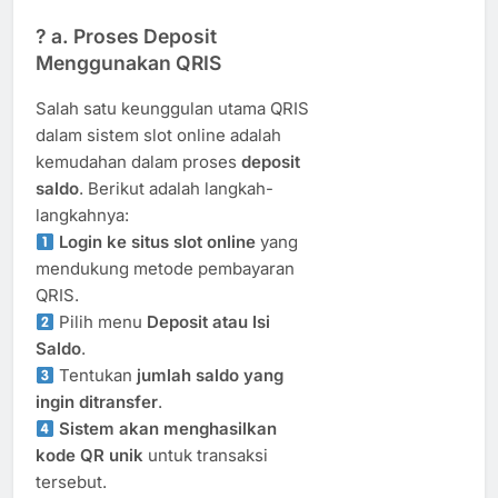
? a. Proses Deposit
Menggunakan QRIS
Salah satu keunggulan utama QRIS
dalam sistem slot online adalah
kemudahan dalam proses
deposit
saldo
. Berikut adalah langkah-
langkahnya:
Login ke situs slot online
yang
mendukung metode pembayaran
QRIS.
Pilih menu
Deposit atau Isi
Saldo
.
Tentukan
jumlah saldo yang
ingin ditransfer
.
Sistem akan menghasilkan
kode QR unik
untuk transaksi
tersebut.