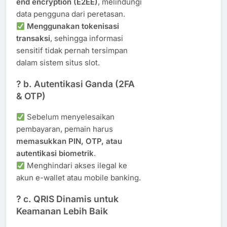
end encryption (E2EE)
, melindungi
data pengguna dari peretasan.
Menggunakan tokenisasi
transaksi
, sehingga informasi
sensitif tidak pernah tersimpan
dalam sistem situs slot.
? b. Autentikasi Ganda (2FA
& OTP)
Sebelum menyelesaikan
pembayaran, pemain harus
memasukkan PIN, OTP, atau
autentikasi biometrik
.
Menghindari akses ilegal ke
akun e-wallet atau mobile banking.
? c. QRIS Dinamis untuk
Keamanan Lebih Baik