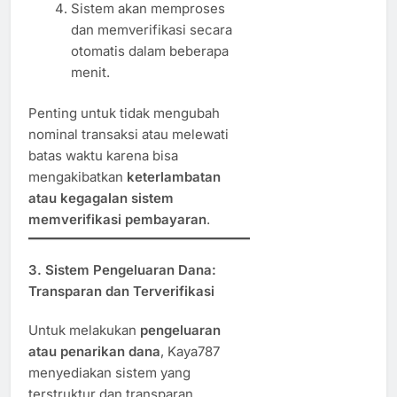
Sistem akan memproses
dan memverifikasi secara
otomatis dalam beberapa
menit.
Penting untuk tidak mengubah
nominal transaksi atau melewati
batas waktu karena bisa
mengakibatkan
keterlambatan
atau kegagalan sistem
memverifikasi pembayaran
.
3.
Sistem Pengeluaran Dana:
Transparan dan Terverifikasi
Untuk melakukan
pengeluaran
atau penarikan dana
, Kaya787
menyediakan sistem yang
terstruktur dan transparan.