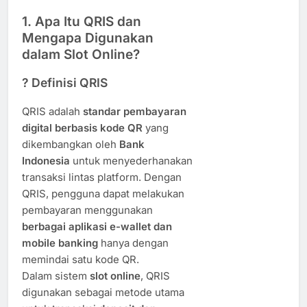
1. Apa Itu QRIS dan
Mengapa Digunakan
dalam Slot Online?
? Definisi QRIS
QRIS adalah
standar pembayaran
digital berbasis kode QR
yang
dikembangkan oleh
Bank
Indonesia
untuk menyederhanakan
transaksi lintas platform. Dengan
QRIS, pengguna dapat melakukan
pembayaran menggunakan
berbagai aplikasi e-wallet dan
mobile banking
hanya dengan
memindai satu kode QR.
Dalam sistem
slot online
, QRIS
digunakan sebagai metode utama