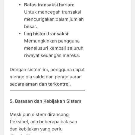
Batas transaksi harian:
Untuk mencegah transaksi
mencurigakan dalam jumlah
besar.
Log histori transaksi:
Memungkinkan pengguna
menelusuri kembali seluruh
riwayat keuangan mereka.
Dengan sistem ini, pengguna dapat
mengelola saldo dan pengeluaran
secara
aman dan terkontrol
.
5.
Batasan dan Kebijakan Sistem
Meskipun sistem dirancang
fleksibel, ada beberapa batasan
dan kebijakan yang perlu