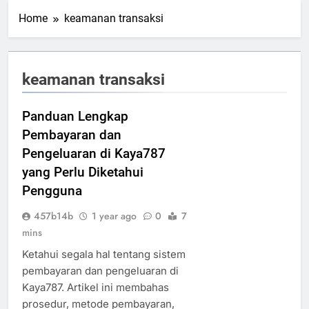
Home
keamanan transaksi
keamanan transaksi
Panduan Lengkap
Pembayaran dan
Pengeluaran di Kaya787
yang Perlu Diketahui
Pengguna
457b14b
1 year ago
0
7
mins
Ketahui segala hal tentang sistem
pembayaran dan pengeluaran di
Kaya787. Artikel ini membahas
prosedur, metode pembayaran,