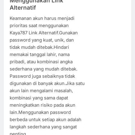
Menggunakan Link
Alternatif
Keamanan akun harus menjadi
prioritas saat menggunakan
Kaya787 Link Alternatif.Gunakan
password yang kuat, unik, dan
tidak mudah ditebak.Hindari
memakai tanggal lahir, nama
pribadi, atau kombinasi angka
sederhana yang mudah ditebak.
Password juga sebaiknya tidak
digunakan di banyak akun.Jika satu
akun lain mengalami masalah,
kombinasi yang sama dapat
meningkatkan risiko pada akun
lain.Menggunakan password
berbeda untuk setiap akun adalah
langkah sederhana yang sangat
penting.