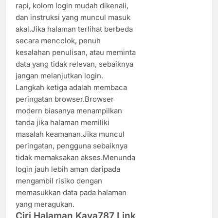
rapi, kolom login mudah dikenali,
dan instruksi yang muncul masuk
akal.Jika halaman terlihat berbeda
secara mencolok, penuh
kesalahan penulisan, atau meminta
data yang tidak relevan, sebaiknya
jangan melanjutkan login.
Langkah ketiga adalah membaca
peringatan browser.Browser
modern biasanya menampilkan
tanda jika halaman memiliki
masalah keamanan.Jika muncul
peringatan, pengguna sebaiknya
tidak memaksakan akses.Menunda
login jauh lebih aman daripada
mengambil risiko dengan
memasukkan data pada halaman
yang meragukan.
Ciri Halaman Kaya787 Link