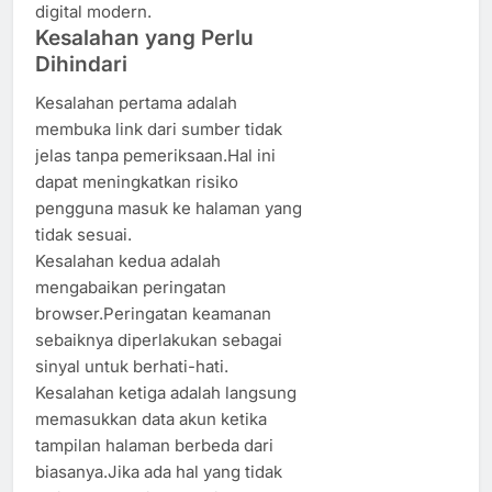
digital modern.
Kesalahan yang Perlu
Dihindari
Kesalahan pertama adalah
membuka link dari sumber tidak
jelas tanpa pemeriksaan.Hal ini
dapat meningkatkan risiko
pengguna masuk ke halaman yang
tidak sesuai.
Kesalahan kedua adalah
mengabaikan peringatan
browser.Peringatan keamanan
sebaiknya diperlakukan sebagai
sinyal untuk berhati-hati.
Kesalahan ketiga adalah langsung
memasukkan data akun ketika
tampilan halaman berbeda dari
biasanya.Jika ada hal yang tidak