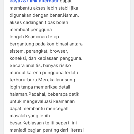
kaya787 link alternatif
dapat
membantu akses lebih stabil jika
digunakan dengan benar.Namun,
akses cadangan tidak boleh
membuat pengguna
lengah.Keamanan tetap
bergantung pada kombinasi antara
sistem, perangkat, browser,
koneksi, dan kebiasaan pengguna.
Secara analitis, banyak risiko
muncul karena pengguna terlalu
terburu-buru.Mereka langsung
login tanpa memeriksa detail
halaman.Padahal, beberapa detik
untuk mengevaluasi keamanan
dapat membantu mencegah
masalah yang lebih
besar.Kebiasaan teliti seperti ini
menjadi bagian penting dari literasi