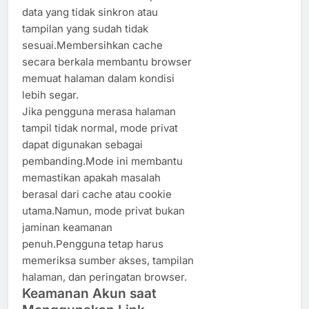
data yang tidak sinkron atau
tampilan yang sudah tidak
sesuai.Membersihkan cache
secara berkala membantu browser
memuat halaman dalam kondisi
lebih segar.
Jika pengguna merasa halaman
tampil tidak normal, mode privat
dapat digunakan sebagai
pembanding.Mode ini membantu
memastikan apakah masalah
berasal dari cache atau cookie
utama.Namun, mode privat bukan
jaminan keamanan
penuh.Pengguna tetap harus
memeriksa sumber akses, tampilan
halaman, dan peringatan browser.
Keamanan Akun saat