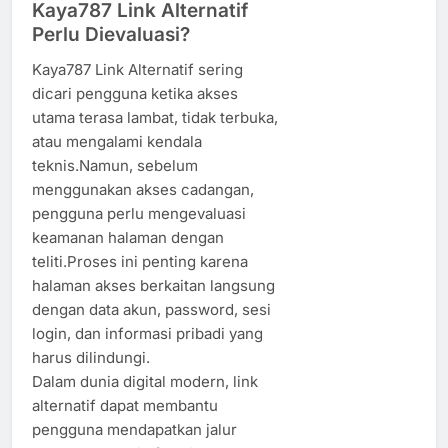
Kaya787 Link Alternatif
Perlu Dievaluasi?
Kaya787 Link Alternatif sering
dicari pengguna ketika akses
utama terasa lambat, tidak terbuka,
atau mengalami kendala
teknis.Namun, sebelum
menggunakan akses cadangan,
pengguna perlu mengevaluasi
keamanan halaman dengan
teliti.Proses ini penting karena
halaman akses berkaitan langsung
dengan data akun, password, sesi
login, dan informasi pribadi yang
harus dilindungi.
Dalam dunia digital modern, link
alternatif dapat membantu
pengguna mendapatkan jalur