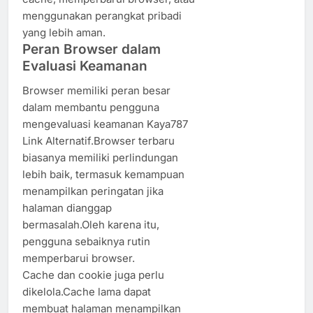
menggunakan perangkat pribadi
yang lebih aman.
Peran Browser dalam
Evaluasi Keamanan
Browser memiliki peran besar
dalam membantu pengguna
mengevaluasi keamanan Kaya787
Link Alternatif.Browser terbaru
biasanya memiliki perlindungan
lebih baik, termasuk kemampuan
menampilkan peringatan jika
halaman dianggap
bermasalah.Oleh karena itu,
pengguna sebaiknya rutin
memperbarui browser.
Cache dan cookie juga perlu
dikelola.Cache lama dapat
membuat halaman menampilkan