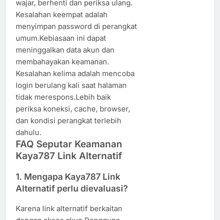
wajar, berhenti dan periksa ulang.
Kesalahan keempat adalah
menyimpan password di perangkat
umum.Kebiasaan ini dapat
meninggalkan data akun dan
membahayakan keamanan.
Kesalahan kelima adalah mencoba
login berulang kali saat halaman
tidak merespons.Lebih baik
periksa koneksi, cache, browser,
dan kondisi perangkat terlebih
dahulu.
FAQ Seputar Keamanan
Kaya787 Link Alternatif
1. Mengapa Kaya787 Link
Alternatif perlu dievaluasi?
Karena link alternatif berkaitan