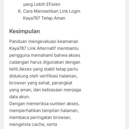
yang Lebih Efisien
Cara Memastikan Link Login
Kaya787 Tetap Aman
Kesimpulan
Panduan mengevaluasi keamanan
Kaya787 Link Alternatif membantu
pengguna memahami bahwa akses
cadangan harus digunakan dengan
teliti.Akses yang stabil tetap perlu
didukung oleh verifikasi halaman,
browser yang sehat, perangkat
yang aman, dan kebiasaan menjaga
data akun.
Dengan memeriksa sumber akses,
memperhatikan tampilan halaman,
membaca peringatan browser,
mengelola cache, serta