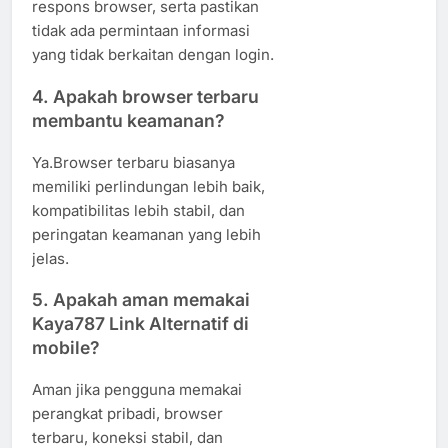
respons browser, serta pastikan
tidak ada permintaan informasi
yang tidak berkaitan dengan login.
4. Apakah browser terbaru
membantu keamanan?
Ya.Browser terbaru biasanya
memiliki perlindungan lebih baik,
kompatibilitas lebih stabil, dan
peringatan keamanan yang lebih
jelas.
5. Apakah aman memakai
Kaya787 Link Alternatif di
mobile?
Aman jika pengguna memakai
perangkat pribadi, browser
terbaru, koneksi stabil, dan