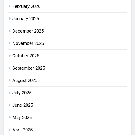
February 2026
January 2026
December 2025
November 2025
October 2025
September 2025
August 2025
July 2025
June 2025
May 2025
April 2025