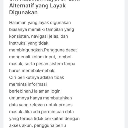
Alternatif yang Layak
Digunakan
Halaman yang layak digunakan
biasanya memiliki tampilan yang
konsisten, navigasi jelas, dan
instruksi yang tidak
membingungkan.Pengguna dapat
mengenali kolom input, tombol
masuk, serta pesan sistem tanpa
harus menebak-nebak.
Ciri berikutnya adalah tidak
meminta informasi
berlebihan.Halaman login
umumnya hanya membutuhkan
data yang relevan untuk proses
masuk.Jika ada permintaan data
yang terasa tidak berkaitan dengan
akses akun, pengguna perlu