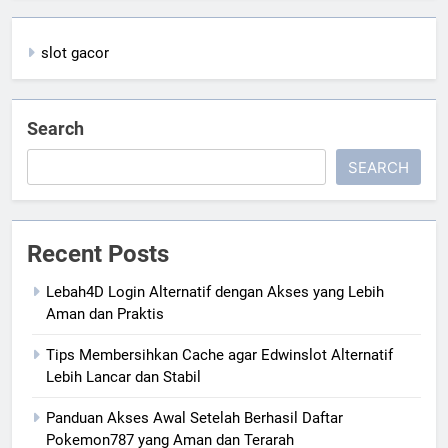
slot gacor
Search
SEARCH
Recent Posts
Lebah4D Login Alternatif dengan Akses yang Lebih
Aman dan Praktis
Tips Membersihkan Cache agar Edwinslot Alternatif
Lebih Lancar dan Stabil
Panduan Akses Awal Setelah Berhasil Daftar
Pokemon787 yang Aman dan Terarah