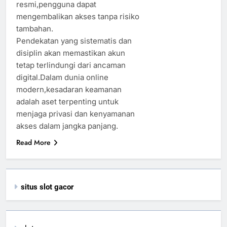
resmi,pengguna dapat
mengembalikan akses tanpa risiko
tambahan.
Pendekatan yang sistematis dan
disiplin akan memastikan akun
tetap terlindungi dari ancaman
digital.Dalam dunia online
modern,kesadaran keamanan
adalah aset terpenting untuk
menjaga privasi dan kenyamanan
akses dalam jangka panjang.
Read More
situs slot gacor