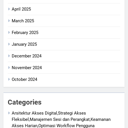
April 2025
March 2025
February 2025
January 2025
December 2024
November 2024
October 2024
Categories
Arsitektur Akses Digital,Strategi Akses
Fleksibel,Manajemen Sesi dan Perangkat,Keamanan
Akses Harian,Optimasi Workflow Pengguna