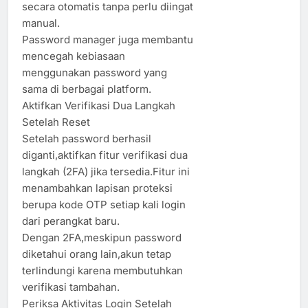
secara otomatis tanpa perlu diingat
manual.
Password manager juga membantu
mencegah kebiasaan
menggunakan password yang
sama di berbagai platform.
Aktifkan Verifikasi Dua Langkah
Setelah Reset
Setelah password berhasil
diganti,aktifkan fitur verifikasi dua
langkah (2FA) jika tersedia.Fitur ini
menambahkan lapisan proteksi
berupa kode OTP setiap kali login
dari perangkat baru.
Dengan 2FA,meskipun password
diketahui orang lain,akun tetap
terlindungi karena membutuhkan
verifikasi tambahan.
Periksa Aktivitas Login Setelah