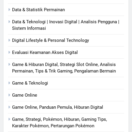
Data & Statistik Permainan
Data & Teknologi | Inovasi Digital | Analisis Pengguna |
Sistem Informasi
Digital Lifestyle & Personal Technology
Evaluasi Keamanan Akses Digital
Game & Hiburan Digital, Strategi Slot Online, Analisis
Permainan, Tips & Trik Gaming, Pengalaman Bermain
Game & Teknologi
Game Online
Game Online, Panduan Pemula, Hiburan Digital
Game, Strategi, Pokémon, Hiburan, Gaming Tips,
Karakter Pokémon, Pertarungan Pokémon