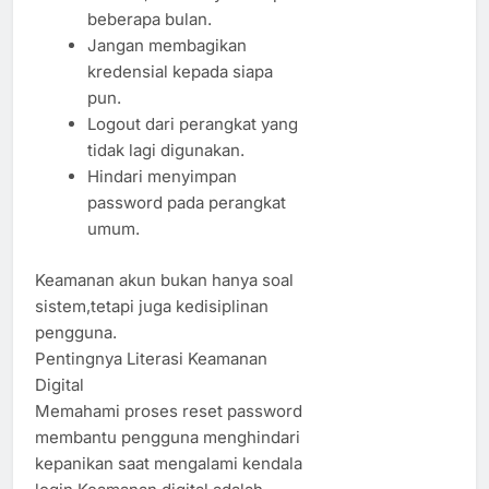
beberapa bulan.
Jangan membagikan
kredensial kepada siapa
pun.
Logout dari perangkat yang
tidak lagi digunakan.
Hindari menyimpan
password pada perangkat
umum.
Keamanan akun bukan hanya soal
sistem,tetapi juga kedisiplinan
pengguna.
Pentingnya Literasi Keamanan
Digital
Memahami proses reset password
membantu pengguna menghindari
kepanikan saat mengalami kendala