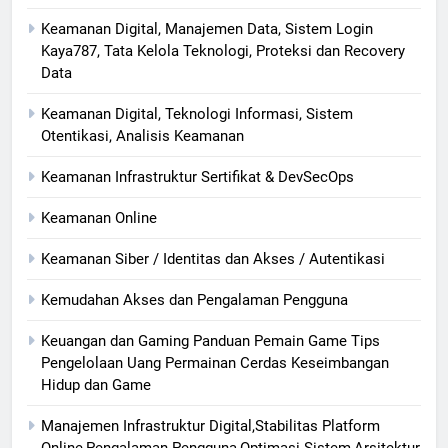
Keamanan Digital, Manajemen Data, Sistem Login
Kaya787, Tata Kelola Teknologi, Proteksi dan Recovery
Data
Keamanan Digital, Teknologi Informasi, Sistem
Otentikasi, Analisis Keamanan
Keamanan Infrastruktur Sertifikat & DevSecOps
Keamanan Online
Keamanan Siber / Identitas dan Akses / Autentikasi
Kemudahan Akses dan Pengalaman Pengguna
Keuangan dan Gaming Panduan Pemain Game Tips
Pengelolaan Uang Permainan Cerdas Keseimbangan
Hidup dan Game
Manajemen Infrastruktur Digital,Stabilitas Platform
Online,Pengalaman Pengguna,Optimasi Sistem,Arsitektur