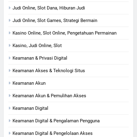
Judi Online, Slot Dana, Hiburan Judi
Judi Online, Slot Games, Strategi Bermain
Kasino Online, Slot Online, Pengetahuan Permainan
Kasino, Judi Online, Slot
Keamanan & Privasi Digital
Keamanan Akses & Teknologi Situs
Keamanan Akun
Keamanan Akun & Pemulihan Akses
Keamanan Digital
Keamanan Digital & Pengalaman Pengguna
Keamanan Digital & Pengelolaan Akses