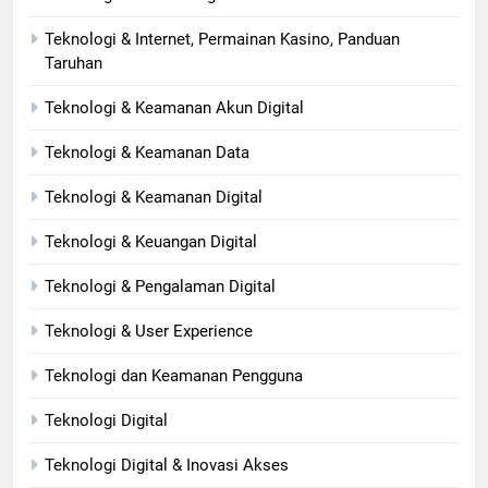
Teknologi & Internet, Permainan Kasino, Panduan
Taruhan
Teknologi & Keamanan Akun Digital
Teknologi & Keamanan Data
Teknologi & Keamanan Digital
Teknologi & Keuangan Digital
Teknologi & Pengalaman Digital
Teknologi & User Experience
Teknologi dan Keamanan Pengguna
Teknologi Digital
Teknologi Digital & Inovasi Akses