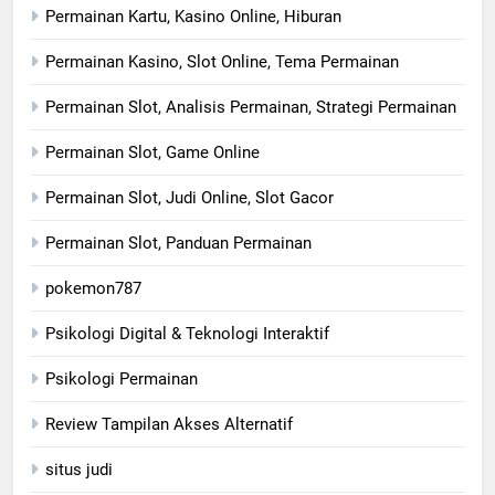
Permainan Kartu, Kasino Online, Hiburan
Permainan Kasino, Slot Online, Tema Permainan
Permainan Slot, Analisis Permainan, Strategi Permainan
Permainan Slot, Game Online
Permainan Slot, Judi Online, Slot Gacor
Permainan Slot, Panduan Permainan
pokemon787
Psikologi Digital & Teknologi Interaktif
Psikologi Permainan
Review Tampilan Akses Alternatif
situs judi