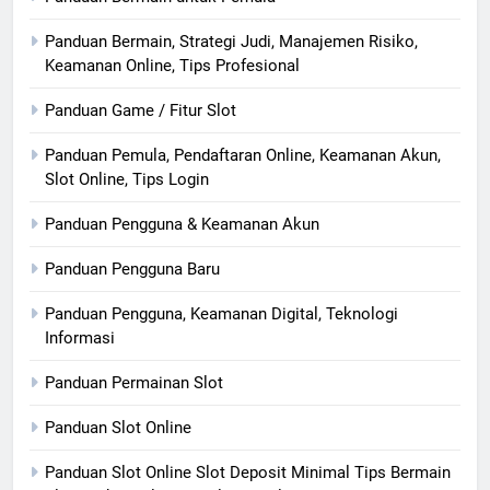
Panduan Bermain, Strategi Judi, Manajemen Risiko,
Keamanan Online, Tips Profesional
Panduan Game / Fitur Slot
Panduan Pemula, Pendaftaran Online, Keamanan Akun,
Slot Online, Tips Login
Panduan Pengguna & Keamanan Akun
Panduan Pengguna Baru
Panduan Pengguna, Keamanan Digital, Teknologi
Informasi
Panduan Permainan Slot
Panduan Slot Online
Panduan Slot Online Slot Deposit Minimal Tips Bermain