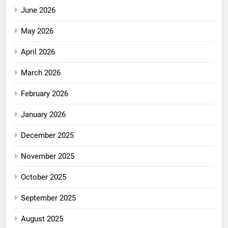
June 2026
May 2026
April 2026
March 2026
February 2026
January 2026
December 2025
November 2025
October 2025
September 2025
August 2025