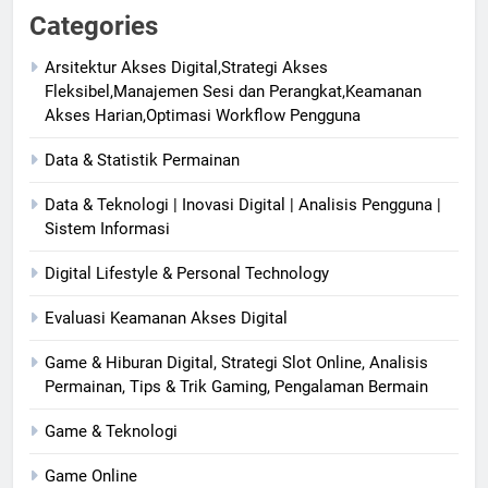
Categories
Arsitektur Akses Digital,Strategi Akses
Fleksibel,Manajemen Sesi dan Perangkat,Keamanan
Akses Harian,Optimasi Workflow Pengguna
Data & Statistik Permainan
Data & Teknologi | Inovasi Digital | Analisis Pengguna |
Sistem Informasi
Digital Lifestyle & Personal Technology
Evaluasi Keamanan Akses Digital
Game & Hiburan Digital, Strategi Slot Online, Analisis
Permainan, Tips & Trik Gaming, Pengalaman Bermain
Game & Teknologi
Game Online