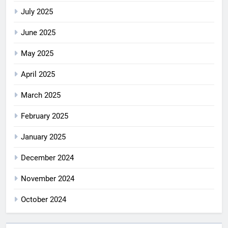
July 2025
June 2025
May 2025
April 2025
March 2025
February 2025
January 2025
December 2024
November 2024
October 2024