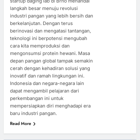
startup daging lab di Brno menandai
langkah besar menuju revolusi
industri pangan yang lebih bersih dan
berkelanjutan. Dengan terus
berinovasi dan mengatasi tantangan,
teknologi ini berpotensi mengubah
cara kita memproduksi dan
mengonsumsi protein hewani. Masa
depan pangan global tampak semakin
cerah dengan kehadiran solusi yang
inovatif dan ramah lingkungan ini.
Indonesia dan negara-negara lain
dapat mengambil pelajaran dari
perkembangan ini untuk
mempersiapkan diri menghadapi era
baru industri pangan.
Read More