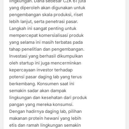
lingkungan. Dana sebesar CZK 61 juta
yang diperoleh akan digunakan untuk
pengembangan skala produksi, riset
lebih lanjut, serta penetrasi pasar.
Langkah ini sangat penting untuk
mempercepat komersialisasi produk
yang selama ini masih terbatas pada
tahap penelitian dan pengembangan.
Investasi yang berhasil dikumpulkan
oleh startup ini juga mencerminkan
kepercayaan investor terhadap
potensi pasar daging lab yang terus
berkembang. Konsumen saat ini
semakin sadar akan dampak
lingkungan dan kesehatan dari produk
pangan yang mereka konsumsi.
Dengan hadirnya daging lab, pilihan
makanan protein hewani yang lebih
etis dan ramah lingkungan semakin