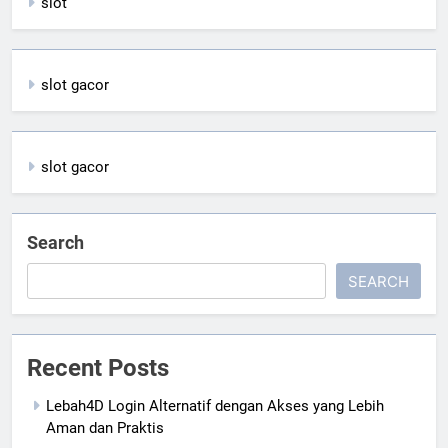
slot
slot gacor
slot gacor
Search
SEARCH
Recent Posts
Lebah4D Login Alternatif dengan Akses yang Lebih
Aman dan Praktis