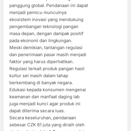
panggung global. Pendanaan ini dapat
menjadi pemicu munculnya
ekosistem inovasi yang mendukung
pengembangan teknologi pangan
masa depan, dengan dampak positif
pada ekonomi dan lingkungan.
Meski demikian, tantangan regulasi
dan penerimaan pasar masih menjadi
faktor yang harus diperhatikan.
Regulasi terkait produk pangan hasil
kultur sel masih dalam tahap
berkembang di banyak negara.
Edukasi kepada konsumen mengenai
keamanan dan manfaat daging lab
juga menjadi kunci agar produk ini
dapat diterima secara luas.
Secara keseluruhan, pendanaan
sebesar CZK 61 juta yang diraih oleh