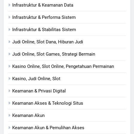
Infrastruktur & Keamanan Data
Infrastruktur & Performa Sistem
Infrastruktur & Stabilitas Sistem
Judi Online, Slot Dana, Hiburan Judi
Judi Online, Slot Games, Strategi Bermain
Kasino Online, Slot Online, Pengetahuan Permainan
Kasino, Judi Online, Slot
Keamanan & Privasi Digital
Keamanan Akses & Teknologi Situs
Keamanan Akun
Keamanan Akun & Pemulihan Akses