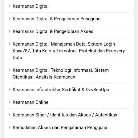
Keamanan Digital
Keamanan Digital & Pengalaman Pengguna
Keamanan Digital & Pengelolaan Akses
Keamanan Digital, Manajemen Data, Sistem Login
Kaya787, Tata Kelola Teknologi, Proteksi dan Recovery
Data
Keamanan Digital, Teknologi Informasi, Sistem
Otentikasi, Analisis Keamanan
Keamanan Infrastruktur Sertifikat & DevSecOps
Keamanan Online
Keamanan Siber / Identitas dan Akses / Autentikasi
Kemudahan Akses dan Pengalaman Pengguna