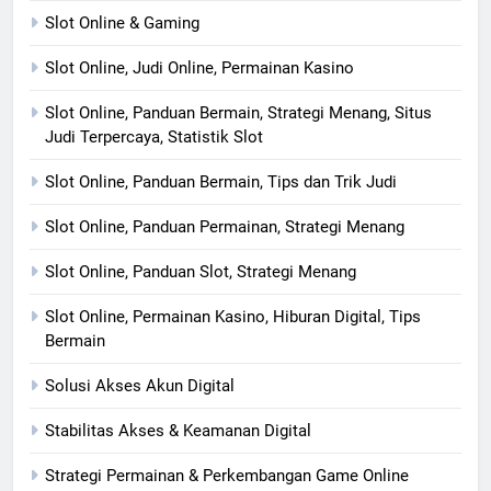
Slot Online & Gaming
Slot Online, Judi Online, Permainan Kasino
Slot Online, Panduan Bermain, Strategi Menang, Situs
Judi Terpercaya, Statistik Slot
Slot Online, Panduan Bermain, Tips dan Trik Judi
Slot Online, Panduan Permainan, Strategi Menang
Slot Online, Panduan Slot, Strategi Menang
Slot Online, Permainan Kasino, Hiburan Digital, Tips
Bermain
Solusi Akses Akun Digital
Stabilitas Akses & Keamanan Digital
Strategi Permainan & Perkembangan Game Online