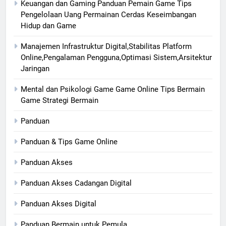
Keuangan dan Gaming Panduan Pemain Game Tips
Pengelolaan Uang Permainan Cerdas Keseimbangan
Hidup dan Game
Manajemen Infrastruktur Digital,Stabilitas Platform
Online,Pengalaman Pengguna,Optimasi Sistem,Arsitektur
Jaringan
Mental dan Psikologi Game Game Online Tips Bermain
Game Strategi Bermain
Panduan
Panduan & Tips Game Online
Panduan Akses
Panduan Akses Cadangan Digital
Panduan Akses Digital
Panduan Bermain untuk Pemula