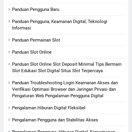
Panduan Pengguna Baru
Panduan Pengguna, Keamanan Digital, Teknologi
Informasi
Panduan Permainan Slot
Panduan Slot Online
Panduan Slot Online Slot Deposit Minimal Tips Bermain
Slot Edukasi Slot Digital Situs Slot Terpercaya
Panduan Troubleshooting Login Keamanan Akses dan
Verifikasi Optimasi Browser dan Jaringan Privasi dan
Pengaturan Web Pengalaman Pengguna Digital
Pengalaman Hiburan Digital Fleksibel
Pengalaman Pengguna dan Stabilitas Akses