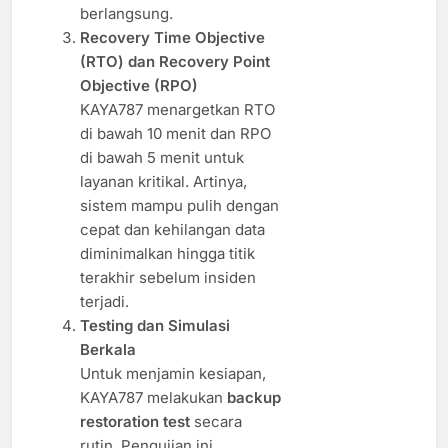
berlangsung.
Recovery Time Objective
(RTO) dan Recovery Point
Objective (RPO)
KAYA787 menargetkan RTO
di bawah 10 menit dan RPO
di bawah 5 menit untuk
layanan kritikal. Artinya,
sistem mampu pulih dengan
cepat dan kehilangan data
diminimalkan hingga titik
terakhir sebelum insiden
terjadi.
Testing dan Simulasi
Berkala
Untuk menjamin kesiapan,
KAYA787 melakukan
backup
restoration test
secara
rutin. Pengujian ini