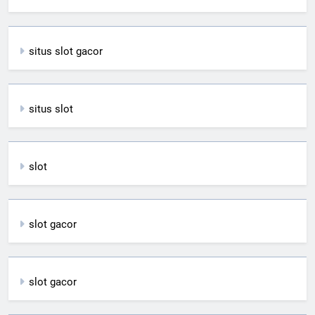
situs slot gacor
situs slot
slot
slot gacor
slot gacor