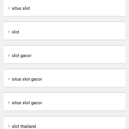
situs slot
slot
slot gacor
situs slot gacor
situs slot gacor
slot thailand