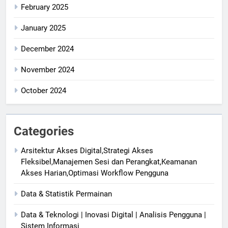
February 2025
January 2025
December 2024
November 2024
October 2024
Categories
Arsitektur Akses Digital,Strategi Akses
Fleksibel,Manajemen Sesi dan Perangkat,Keamanan
Akses Harian,Optimasi Workflow Pengguna
Data & Statistik Permainan
Data & Teknologi | Inovasi Digital | Analisis Pengguna |
Sistem Informasi