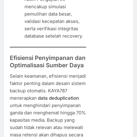
mencakup simulasi
pemulihan data besar,
validasi kecepatan akses,
serta verifikasi integritas
database setelah recovery.
Efisiensi Penyimpanan dan
Optimalisasi Sumber Daya
Selain keamanan, efisiensi menjadi
faktor penting dalam desain sistem
backup otomatis. KAYA787
menerapkan
data deduplication
untuk menghindari penyimpanan
ganda dan menghemat hingga 70%
kapasitas media. Backup yang
sudah tidak relevan atau melewati
masa retensi akan dihapus secara