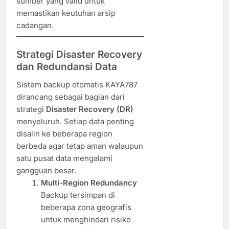
sumber yang valid untuk
memastikan keutuhan arsip
cadangan.
Strategi Disaster Recovery
dan Redundansi Data
Sistem backup otomatis KAYA787
dirancang sebagai bagian dari
strategi
Disaster Recovery (DR)
menyeluruh. Setiap data penting
disalin ke beberapa region
berbeda agar tetap aman walaupun
satu pusat data mengalami
gangguan besar.
Multi-Region Redundancy
Backup tersimpan di
beberapa zona geografis
untuk menghindari risiko