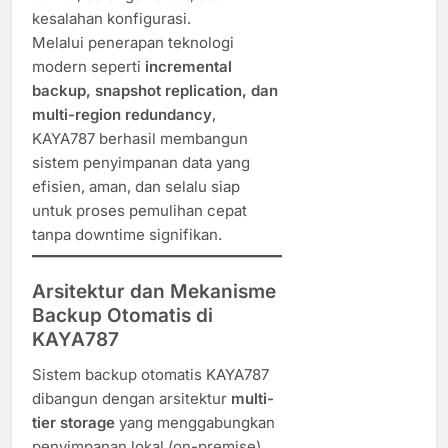
kesalahan konfigurasi.
Melalui penerapan teknologi
modern seperti
incremental
backup, snapshot replication, dan
multi-region redundancy
,
KAYA787 berhasil membangun
sistem penyimpanan data yang
efisien, aman, dan selalu siap
untuk proses pemulihan cepat
tanpa downtime signifikan.
Arsitektur dan Mekanisme
Backup Otomatis di
KAYA787
Sistem backup otomatis KAYA787
dibangun dengan arsitektur
multi-
tier storage
yang menggabungkan
penyimpanan lokal (on-premise)