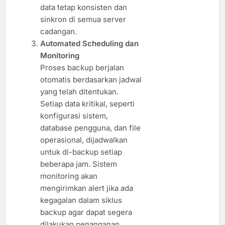
data tetap konsisten dan
sinkron di semua server
cadangan.
Automated Scheduling dan
Monitoring
Proses backup berjalan
otomatis berdasarkan jadwal
yang telah ditentukan.
Setiap data kritikal, seperti
konfigurasi sistem,
database pengguna, dan file
operasional, dijadwalkan
untuk di-backup setiap
beberapa jam. Sistem
monitoring akan
mengirimkan alert jika ada
kegagalan dalam siklus
backup agar dapat segera
dilakukan penanganan