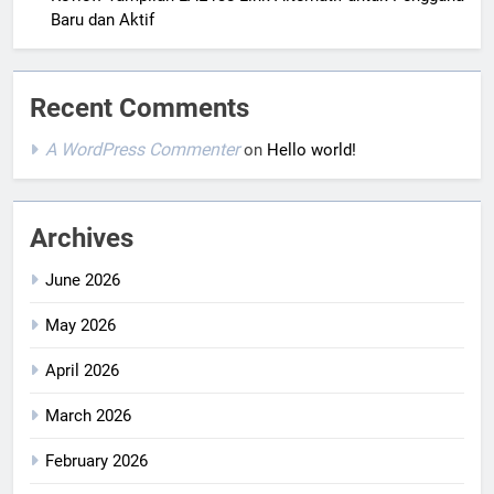
Baru dan Aktif
Recent Comments
A WordPress Commenter
on
Hello world!
Archives
June 2026
May 2026
April 2026
March 2026
February 2026