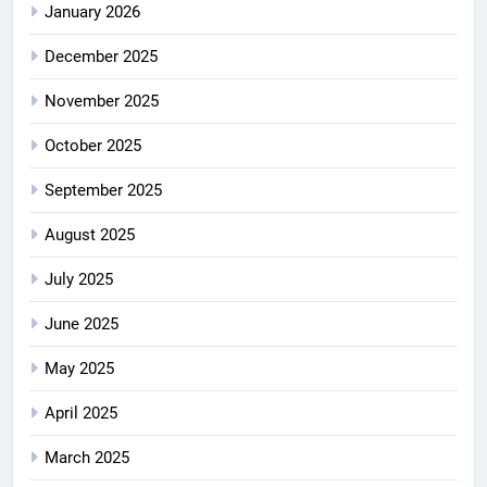
January 2026
December 2025
November 2025
October 2025
September 2025
August 2025
July 2025
June 2025
May 2025
April 2025
March 2025