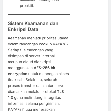
proaktif.
Sistem Keamanan dan
Enkripsi Data
Keamanan menjadi prioritas utama
dalam rancangan backup KAYA787.
Setiap file cadangan yang
disimpan di server internal
maupun cloud dienkripsi
menggunakan
AES-256 bit
encryption
untuk mencegah akses
tidak sah. Selain itu, seluruh
proses transfer data antar server
diamankan melalui protokol
TLS
1.3
guna melindungi integritas
informasi selama pengiriman.
KAYA787 juga menerapkan