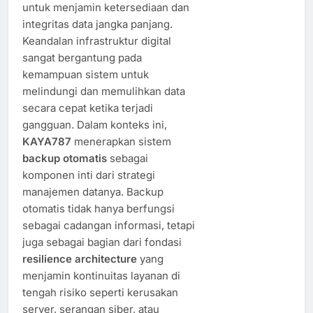
untuk menjamin ketersediaan dan
integritas data jangka panjang.
Keandalan infrastruktur digital
sangat bergantung pada
kemampuan sistem untuk
melindungi dan memulihkan data
secara cepat ketika terjadi
gangguan. Dalam konteks ini,
KAYA787
menerapkan sistem
backup otomatis
sebagai
komponen inti dari strategi
manajemen datanya. Backup
otomatis tidak hanya berfungsi
sebagai cadangan informasi, tetapi
juga sebagai bagian dari fondasi
resilience architecture
yang
menjamin kontinuitas layanan di
tengah risiko seperti kerusakan
server, serangan siber, atau