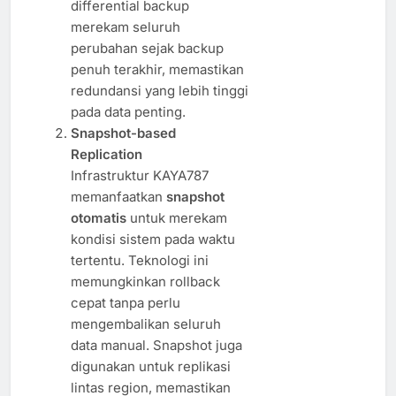
differential backup
merekam seluruh
perubahan sejak backup
penuh terakhir, memastikan
redundansi yang lebih tinggi
pada data penting.
Snapshot-based
Replication
Infrastruktur KAYA787
memanfaatkan
snapshot
otomatis
untuk merekam
kondisi sistem pada waktu
tertentu. Teknologi ini
memungkinkan rollback
cepat tanpa perlu
mengembalikan seluruh
data manual. Snapshot juga
digunakan untuk replikasi
lintas region, memastikan