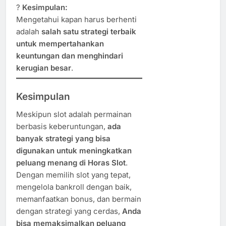
?
Kesimpulan:
Mengetahui kapan harus berhenti
adalah
salah satu strategi terbaik
untuk mempertahankan
keuntungan dan menghindari
kerugian besar
.
Kesimpulan
Meskipun slot adalah permainan
berbasis keberuntungan,
ada
banyak strategi yang bisa
digunakan untuk meningkatkan
peluang menang di Horas Slot
.
Dengan memilih slot yang tepat,
mengelola bankroll dengan baik,
memanfaatkan bonus, dan bermain
dengan strategi yang cerdas,
Anda
bisa memaksimalkan peluang