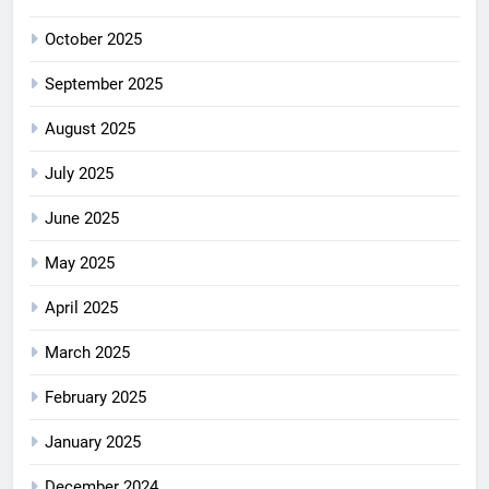
October 2025
September 2025
August 2025
July 2025
June 2025
May 2025
April 2025
March 2025
February 2025
January 2025
December 2024