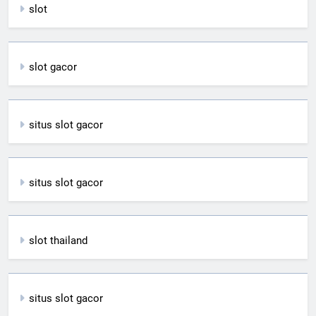
slot
slot gacor
situs slot gacor
situs slot gacor
slot thailand
situs slot gacor