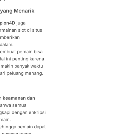
 yang Menarik
pion4D
juga
mainan slot di situs
memberikan
dalam.
embuat pemain bisa
l ini penting karena
emakin banyak waktu
ari peluang menang.
ah
keamanan dan
bahwa semua
ngkapi dengan enkripsi
main.
sehingga pemain dapat
n nyaman tanpa