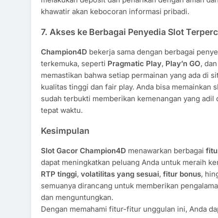
khawatir akan kebocoran informasi pribadi.
7.
Akses ke Berbagai Penyedia Slot Terper
Champion4D
bekerja sama dengan berbagai penye
terkemuka, seperti
Pragmatic Play
,
Play’n GO
, da
memastikan bahwa setiap permainan yang ada di sit
kualitas tinggi dan fair play. Anda bisa memainkan s
sudah terbukti memberikan kemenangan yang adil
tepat waktu.
Kesimpulan
Slot Gacor Champion4D
menawarkan berbagai
fit
dapat meningkatkan peluang Anda untuk meraih ke
RTP tinggi
,
volatilitas yang sesuai
,
fitur bonus
, hi
semuanya dirancang untuk memberikan pengalama
dan menguntungkan.
Dengan memahami fitur-fitur unggulan ini, Anda da