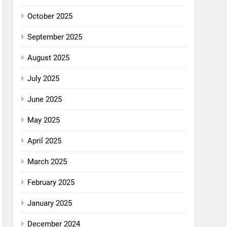
October 2025
September 2025
August 2025
July 2025
June 2025
May 2025
April 2025
March 2025
February 2025
January 2025
December 2024