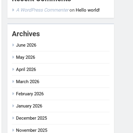
A WordPress Commenter
on
Hello world!
Archives
June 2026
May 2026
April 2026
March 2026
February 2026
January 2026
December 2025
November 2025