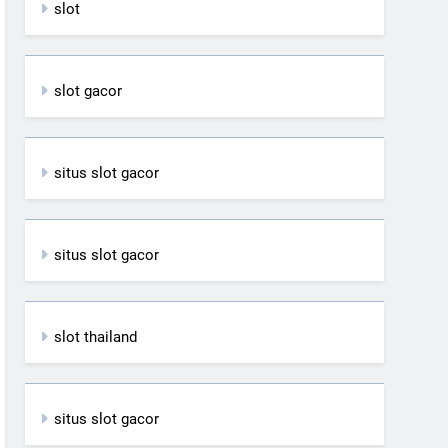
slot
slot gacor
situs slot gacor
situs slot gacor
slot thailand
situs slot gacor