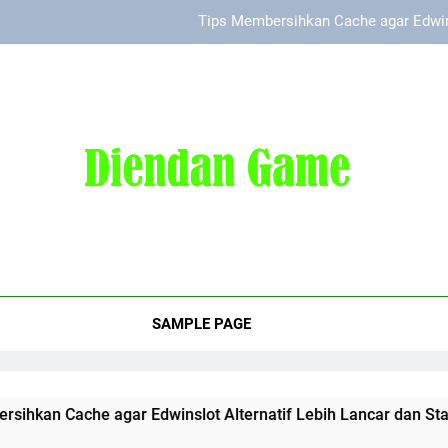
Tips Membersihkan Cache agar Edwinsl
Panduan Akses Awal Setelah Berhasil Daft
Panduan Mengevaluasi Keamanan Kaya78
Lebah4D Login Alternatif den
Tips Membersihkan Cache agar Edwinsl
Panduan Akses Awal Setelah Berhasil Daft
ndan Game
unitas Game Dan Dapatkan Tips Bermain Di Diendan Game.
Panduan Mengevaluasi Keamanan Kaya78
SAMPLE PAGE
e agar Edwinslot Alternatif Lebih Lancar dan Stabil
Pa
3 M