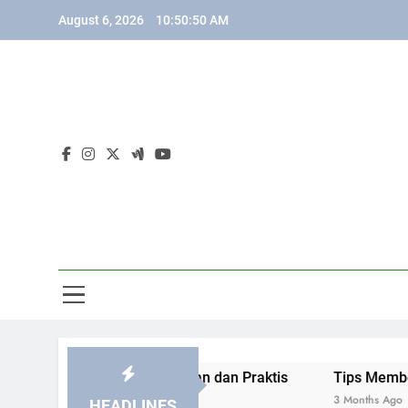
Skip
August 6, 2026
10:50:51 AM
to
content
Die
Ikuti Kom
es yang Lebih Aman dan Praktis
Tips Membersihkan Cach
3 Months Ago
HEADLINES