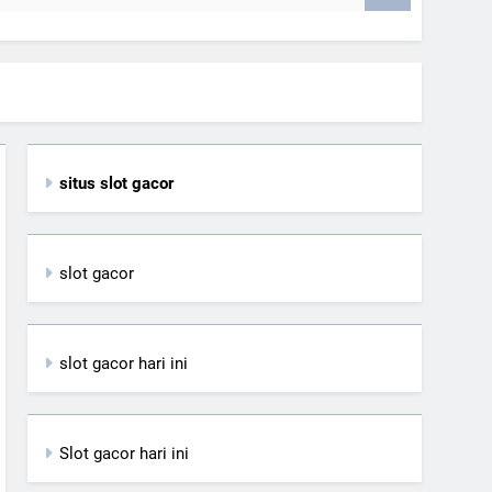
situs slot gacor
slot gacor
slot gacor hari ini
Slot gacor hari ini