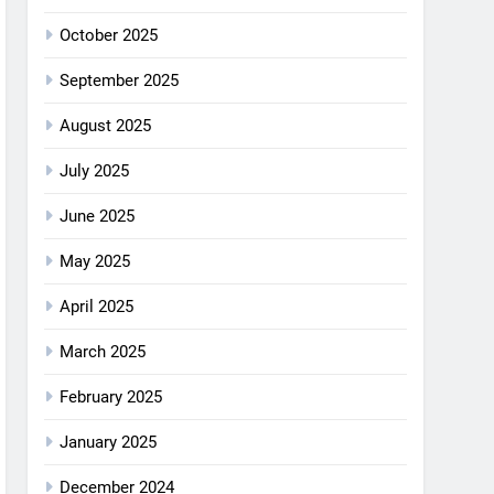
October 2025
September 2025
August 2025
July 2025
June 2025
May 2025
April 2025
March 2025
February 2025
January 2025
December 2024