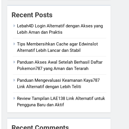
Recent Posts
Lebah4D Login Alternatif dengan Akses yang
Lebih Aman dan Praktis
Tips Membersihkan Cache agar Edwinslot
Alternatif Lebih Lancar dan Stabil
Panduan Akses Awal Setelah Berhasil Daftar
Pokemon787 yang Aman dan Terarah
Panduan Mengevaluasi Keamanan Kaya787
Link Alternatif dengan Lebih Teliti
Review Tampilan LAE138 Link Alternatif untuk
Pengguna Baru dan Aktif
Recent Comments