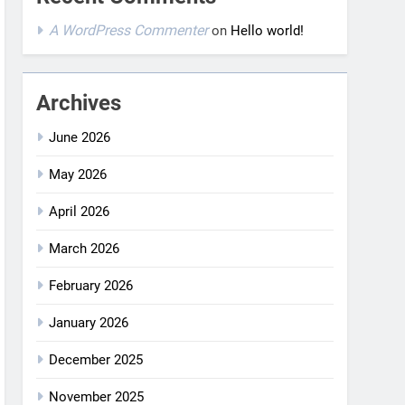
A WordPress Commenter
on
Hello world!
Archives
June 2026
May 2026
April 2026
March 2026
February 2026
January 2026
December 2025
November 2025