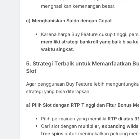
menghasilkan kemenangan besar.
c)
Menghabiskan Saldo dengan Cepat
Karena harga Buy Feature cukup tinggi, pe
memiliki strategi bankroll yang baik bisa k
waktu singkat
.
5.
Strategi Terbaik untuk Memanfaatkan Bu
Slot
Agar penggunaan Buy Feature lebih menguntungkan
strategi yang bisa diterapkan:
a)
Pilih Slot dengan RTP Tinggi dan Fitur Bonus 
Pilih permainan yang memiliki
RTP di atas 
Cari slot dengan
multiplier, expanding wilds
free spins
untuk meningkatkan peluang men