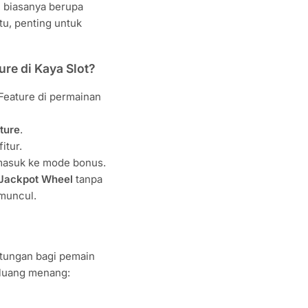
, biasanya berupa
itu, penting untuk
e di Kaya Slot?
Feature di permainan
ture
.
itur.
masuk ke mode bonus.
u Jackpot Wheel
tanpa
muncul.
tungan bagi pemain
luang menang: