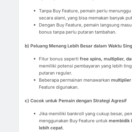
Tanpa Buy Feature, pemain perlu menunggu
secara alami, yang bisa memakan banyak put
Dengan Buy Feature, pemain langsung masu
bonus tanpa perlu putaran tambahan.
b)
Peluang Menang Lebih Besar dalam Waktu Sing
Fitur bonus seperti
free spins, multiplier, d
memiliki potensi pembayaran yang lebih tin
putaran reguler.
Beberapa permainan menawarkan
multiplie
Feature digunakan.
c)
Cocok untuk Pemain dengan Strategi Agresif
Jika memiliki bankroll yang cukup besar, pe
menggunakan Buy Feature untuk
membidik 
lebih cepat
.