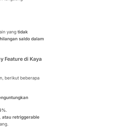
main yang
tidak
ehilangan saldo dalam
y Feature di Kaya
, berikut beberapa
Menguntungkan
96%
.
, atau retriggerable
ang.