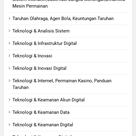
Mesin Permainan
Taruhan Olahraga, Agen Bola, Keuntungan Taruhan
Teknologi & Analisis Sistem
Teknologi & Infrastruktur Digital
Teknologi & Inovasi
Teknologi & Inovasi Digital
Teknologi & Internet, Permainan Kasino, Panduan
Taruhan
Teknologi & Keamanan Akun Digital
Teknologi & Keamanan Data
Teknologi & Keamanan Digital