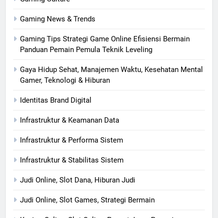
Gaming News & Trends
Gaming Tips Strategi Game Online Efisiensi Bermain
Panduan Pemain Pemula Teknik Leveling
Gaya Hidup Sehat, Manajemen Waktu, Kesehatan Mental
Gamer, Teknologi & Hiburan
Identitas Brand Digital
Infrastruktur & Keamanan Data
Infrastruktur & Performa Sistem
Infrastruktur & Stabilitas Sistem
Judi Online, Slot Dana, Hiburan Judi
Judi Online, Slot Games, Strategi Bermain