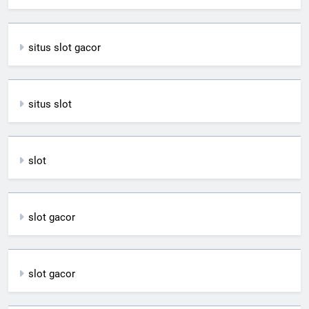
situs slot gacor
situs slot
slot
slot gacor
slot gacor