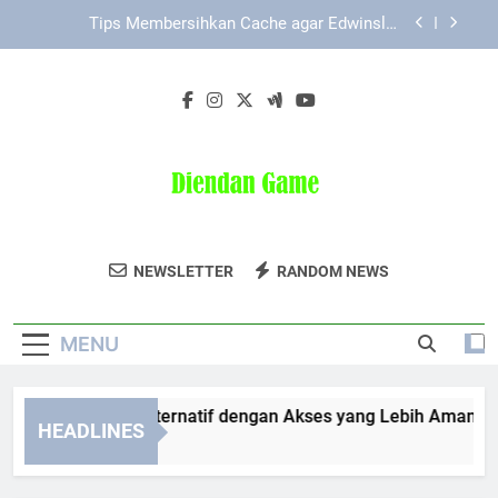
Skip
Panduan Akses Awal Setelah Berhasil Daftar
to
Pokemon787 yang Aman dan Terarah
content
Panduan Mengevaluasi Keamanan Kaya787 Link
Alternatif dengan Lebih Teliti
Lebah4D Login Alternatif dengan Akses yang
Lebih Aman dan Praktis
Tips Membersihkan Cache agar Edwinslot
Alternatif Lebih Lancar dan Stabil
Panduan Akses Awal Setelah Berhasil Daftar
Pokemon787 yang Aman dan Terarah
Diendan Game
Ikuti Komunitas Game Dan Dapatkan Tips
Panduan Mengevaluasi Keamanan Kaya787 Link
NEWSLETTER
RANDOM NEWS
Alternatif dengan Lebih Teliti
Bermain Di Diendan Game.
MENU
bah4D Login Alternatif dengan Akses yang Lebih Aman dan Pr
HEADLINES
Months Ago