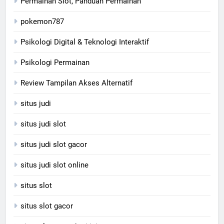
Permainan Slot, Panduan Permainan
pokemon787
Psikologi Digital & Teknologi Interaktif
Psikologi Permainan
Review Tampilan Akses Alternatif
situs judi
situs judi slot
situs judi slot gacor
situs judi slot online
situs slot
situs slot gacor