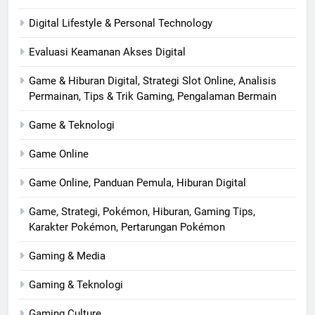
Digital Lifestyle & Personal Technology
Evaluasi Keamanan Akses Digital
Game & Hiburan Digital, Strategi Slot Online, Analisis
Permainan, Tips & Trik Gaming, Pengalaman Bermain
Game & Teknologi
Game Online
Game Online, Panduan Pemula, Hiburan Digital
Game, Strategi, Pokémon, Hiburan, Gaming Tips,
Karakter Pokémon, Pertarungan Pokémon
Gaming & Media
Gaming & Teknologi
Gaming Culture