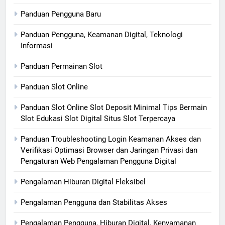
Panduan Pengguna Baru
Panduan Pengguna, Keamanan Digital, Teknologi
Informasi
Panduan Permainan Slot
Panduan Slot Online
Panduan Slot Online Slot Deposit Minimal Tips Bermain
Slot Edukasi Slot Digital Situs Slot Terpercaya
Panduan Troubleshooting Login Keamanan Akses dan
Verifikasi Optimasi Browser dan Jaringan Privasi dan
Pengaturan Web Pengalaman Pengguna Digital
Pengalaman Hiburan Digital Fleksibel
Pengalaman Pengguna dan Stabilitas Akses
Pengalaman Pengguna, Hiburan Digital, Kenyamanan