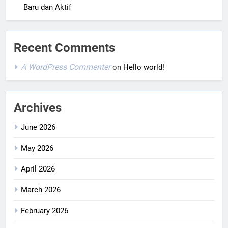
Baru dan Aktif
Recent Comments
A WordPress Commenter
on
Hello world!
Archives
June 2026
May 2026
April 2026
March 2026
February 2026