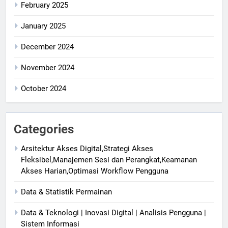
February 2025
January 2025
December 2024
November 2024
October 2024
Categories
Arsitektur Akses Digital,Strategi Akses
Fleksibel,Manajemen Sesi dan Perangkat,Keamanan
Akses Harian,Optimasi Workflow Pengguna
Data & Statistik Permainan
Data & Teknologi | Inovasi Digital | Analisis Pengguna |
Sistem Informasi