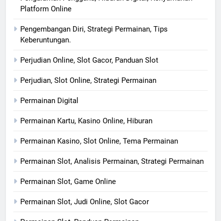
Platform Online
Pengembangan Diri, Strategi Permainan, Tips
Keberuntungan.
Perjudian Online, Slot Gacor, Panduan Slot
Perjudian, Slot Online, Strategi Permainan
Permainan Digital
Permainan Kartu, Kasino Online, Hiburan
Permainan Kasino, Slot Online, Tema Permainan
Permainan Slot, Analisis Permainan, Strategi Permainan
Permainan Slot, Game Online
Permainan Slot, Judi Online, Slot Gacor