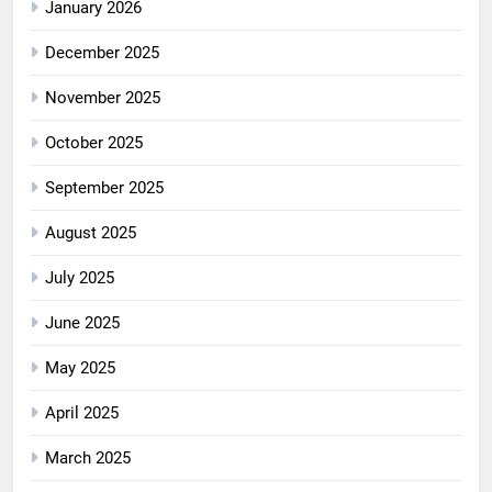
January 2026
December 2025
November 2025
October 2025
September 2025
August 2025
July 2025
June 2025
May 2025
April 2025
March 2025