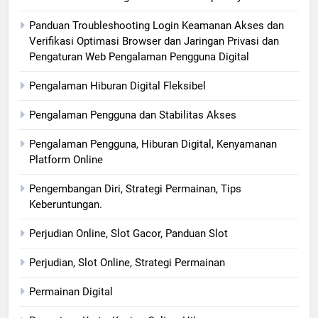
Panduan Troubleshooting Login Keamanan Akses dan
Verifikasi Optimasi Browser dan Jaringan Privasi dan
Pengaturan Web Pengalaman Pengguna Digital
Pengalaman Hiburan Digital Fleksibel
Pengalaman Pengguna dan Stabilitas Akses
Pengalaman Pengguna, Hiburan Digital, Kenyamanan
Platform Online
Pengembangan Diri, Strategi Permainan, Tips
Keberuntungan.
Perjudian Online, Slot Gacor, Panduan Slot
Perjudian, Slot Online, Strategi Permainan
Permainan Digital