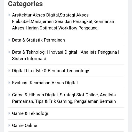
Categories
Arsitektur Akses Digital,Strategi Akses
Fleksibel,Manajemen Sesi dan Perangkat,Keamanan
Akses Harian,Optimasi Workflow Pengguna
Data & Statistik Permainan
Data & Teknologi | Inovasi Digital | Analisis Pengguna |
Sistem Informasi
Digital Lifestyle & Personal Technology
Evaluasi Keamanan Akses Digital
Game & Hiburan Digital, Strategi Slot Online, Analisis
Permainan, Tips & Trik Gaming, Pengalaman Bermain
Game & Teknologi
Game Online