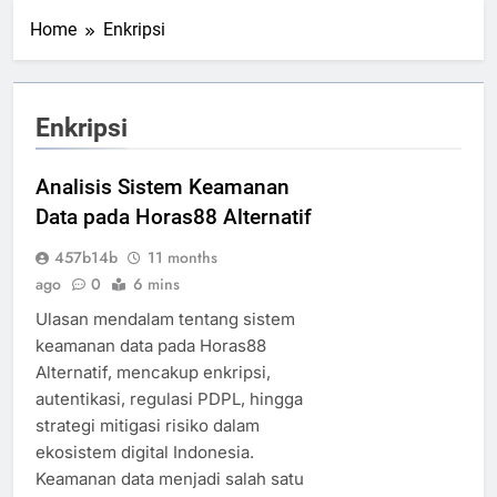
Home
Enkripsi
Enkripsi
Analisis Sistem Keamanan
Data pada Horas88 Alternatif
457b14b
11 months
ago
0
6 mins
Ulasan mendalam tentang sistem
keamanan data pada Horas88
Alternatif, mencakup enkripsi,
autentikasi, regulasi PDPL, hingga
strategi mitigasi risiko dalam
ekosistem digital Indonesia.
Keamanan data menjadi salah satu