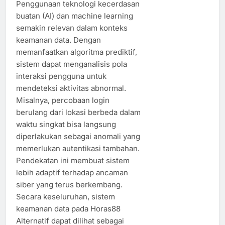
Penggunaan teknologi kecerdasan
buatan (AI) dan machine learning
semakin relevan dalam konteks
keamanan data. Dengan
memanfaatkan algoritma prediktif,
sistem dapat menganalisis pola
interaksi pengguna untuk
mendeteksi aktivitas abnormal.
Misalnya, percobaan login
berulang dari lokasi berbeda dalam
waktu singkat bisa langsung
diperlakukan sebagai anomali yang
memerlukan autentikasi tambahan.
Pendekatan ini membuat sistem
lebih adaptif terhadap ancaman
siber yang terus berkembang.
Secara keseluruhan, sistem
keamanan data pada Horas88
Alternatif dapat dilihat sebagai