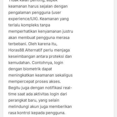
keamanan harus sejalan dengan
pengalaman pengguna (user
experience/UX). Keamanan yang
terlalu kompleks tanpa
memperhatikan kenyamanan justru
akan membuat pengguna merasa
terbebani. Oleh karena itu,
Horas88 Alternatif perlu menjaga
keseimbangan antara proteksi dan
kemudahan. Contohnya, login
dengan biometrik dapat
meningkatkan keamanan sekaligus
mempercepat proses akses.
Begitu juga dengan notifikasi real-
time saat ada aktivitas login dari
perangkat baru, yang selain
melindungi akun juga memberikan
rasa kontrol kepada pengguna.