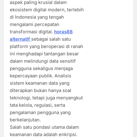
aspek paling krusial dalam
ekosistem digital modern, terlebih
di Indonesia yang tengah
mengalami percepatan
transformasi digital.
horas88
alternatif
sebagai salah satu
platform yang beroperasi di ranah
ini menghadapi tantangan besar
dalam melindungi data sensitif
pengguna sekaligus menjaga
kepercayaan publik. Analisis
sistem keamanan data yang
diterapkan bukan hanya soal
teknologi, tetapi juga menyangkut
tata kelola, regulasi, serta
pengalaman pengguna yang
berkelanjutan.
Salah satu pondasi utama dalam
keamanan data adalah enkripsi.