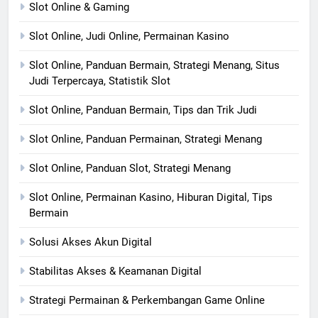
Slot Online & Gaming
Slot Online, Judi Online, Permainan Kasino
Slot Online, Panduan Bermain, Strategi Menang, Situs
Judi Terpercaya, Statistik Slot
Slot Online, Panduan Bermain, Tips dan Trik Judi
Slot Online, Panduan Permainan, Strategi Menang
Slot Online, Panduan Slot, Strategi Menang
Slot Online, Permainan Kasino, Hiburan Digital, Tips
Bermain
Solusi Akses Akun Digital
Stabilitas Akses & Keamanan Digital
Strategi Permainan & Perkembangan Game Online