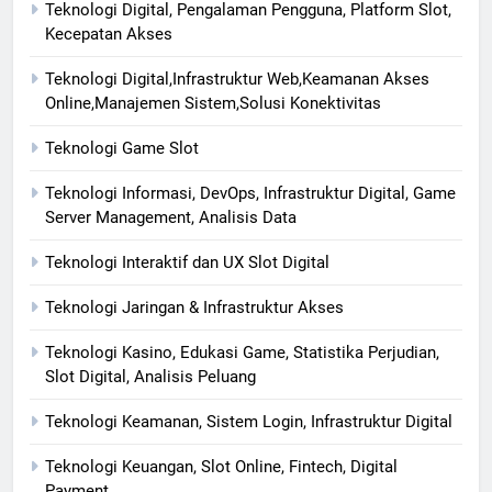
Teknologi Digital, Pengalaman Pengguna, Platform Slot,
Kecepatan Akses
Teknologi Digital,Infrastruktur Web,Keamanan Akses
Online,Manajemen Sistem,Solusi Konektivitas
Teknologi Game Slot
Teknologi Informasi, DevOps, Infrastruktur Digital, Game
Server Management, Analisis Data
Teknologi Interaktif dan UX Slot Digital
Teknologi Jaringan & Infrastruktur Akses
Teknologi Kasino, Edukasi Game, Statistika Perjudian,
Slot Digital, Analisis Peluang
Teknologi Keamanan, Sistem Login, Infrastruktur Digital
Teknologi Keuangan, Slot Online, Fintech, Digital
Payment