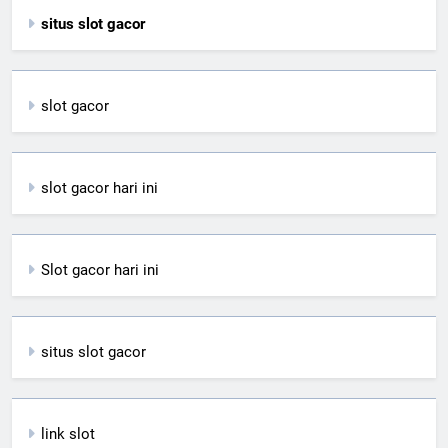
situs slot gacor
slot gacor
slot gacor hari ini
Slot gacor hari ini
situs slot gacor
link slot