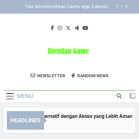
Skip
Panduan Akses Awal Setelah Berhasil Daftar
to
Pokemon787 yang Aman dan Terarah
content
Panduan Mengevaluasi Keamanan Kaya787 Link
Alternatif dengan Lebih Teliti
Lebah4D Login Alternatif dengan Akses yang
Lebih Aman dan Praktis
Tips Membersihkan Cache agar Edwinslot
Alternatif Lebih Lancar dan Stabil
Panduan Akses Awal Setelah Berhasil Daftar
Pokemon787 yang Aman dan Terarah
Diendan Game
Ikuti Komunitas Game Dan Dapatkan Tips
Panduan Mengevaluasi Keamanan Kaya787 Link
NEWSLETTER
RANDOM NEWS
Alternatif dengan Lebih Teliti
Bermain Di Diendan Game.
MENU
bah4D Login Alternatif dengan Akses yang Lebih Aman dan Pr
HEADLINES
Months Ago