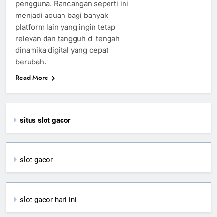
pengguna. Rancangan seperti ini
menjadi acuan bagi banyak
platform lain yang ingin tetap
relevan dan tangguh di tengah
dinamika digital yang cepat
berubah.
Read More
situs slot gacor
slot gacor
slot gacor hari ini