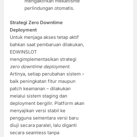
mengaktifkan mekanisme
perlindungan otomatis.
Strategi Zero Downtime
Deployment
Untuk menjaga akses tetap aktif
bahkan saat pembaruan dilakukan,
EDWINSLOT
mengimplementasikan strategi
zero downtime deployment
.
Artinya, setiap perubahan sistem –
baik peningkatan fitur maupun
patch keamanan – dilakukan
melalui sistem staging dan
deployment bergilir. Platform akan
menyajikan versi stabil ke
pengguna sementara versi baru
diuji secara paralel, lalu diganti
secara seamless tanpa