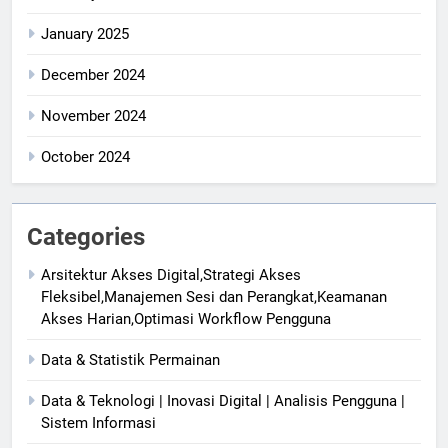
January 2025
December 2024
November 2024
October 2024
Categories
Arsitektur Akses Digital,Strategi Akses
Fleksibel,Manajemen Sesi dan Perangkat,Keamanan
Akses Harian,Optimasi Workflow Pengguna
Data & Statistik Permainan
Data & Teknologi | Inovasi Digital | Analisis Pengguna |
Sistem Informasi