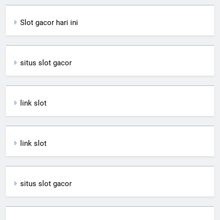
Slot gacor hari ini
situs slot gacor
link slot
link slot
situs slot gacor