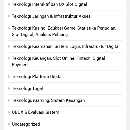
Teknologi Interaktif dan UX Slot Digital
Teknologi Jaringan & Infrastruktur Akses
Teknologi Kasino, Edukasi Game, Statistika Perjudian,
Slot Digital, Analisis Peluang
Teknologi Keamanan, Sistem Login, Infrastruktur Digital
Teknologi Keuangan, Slot Online, Fintech, Digital
Payment
Teknologi Platform Digital
Teknologi Togel
Teknologi, iGaming, Sistem Keuangan
UI/UX & Evaluasi Sistem
Uncategorized