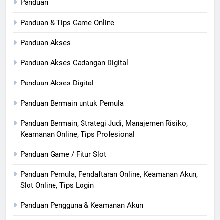
Panduan
Panduan & Tips Game Online
Panduan Akses
Panduan Akses Cadangan Digital
Panduan Akses Digital
Panduan Bermain untuk Pemula
Panduan Bermain, Strategi Judi, Manajemen Risiko,
Keamanan Online, Tips Profesional
Panduan Game / Fitur Slot
Panduan Pemula, Pendaftaran Online, Keamanan Akun,
Slot Online, Tips Login
Panduan Pengguna & Keamanan Akun