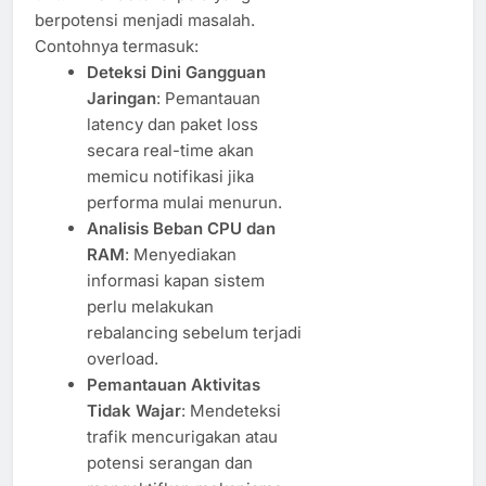
berpotensi menjadi masalah.
Contohnya termasuk:
Deteksi Dini Gangguan
Jaringan
: Pemantauan
latency dan paket loss
secara real-time akan
memicu notifikasi jika
performa mulai menurun.
Analisis Beban CPU dan
RAM
: Menyediakan
informasi kapan sistem
perlu melakukan
rebalancing sebelum terjadi
overload.
Pemantauan Aktivitas
Tidak Wajar
: Mendeteksi
trafik mencurigakan atau
potensi serangan dan