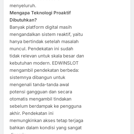
menyeluruh.
Mengapa Teknologi Proaktif
Dibutuhkan?
Banyak platform digital masih
mengandalkan sistem reaktif, yaitu
hanya bertindak setelah masalah
muncul. Pendekatan ini sudah
tidak relevan untuk skala besar dan
kebutuhan modern. EDWINSLOT
mengambil pendekatan berbeda:
sistemnya dibangun untuk
mengenali tanda-tanda awal
potensi gangguan dan secara
otomatis mengambil tindakan
sebelum berdampak ke pengguna
akhir. Pendekatan ini
memungkinkan akses tetap terjaga
bahkan dalam kondisi yang sangat