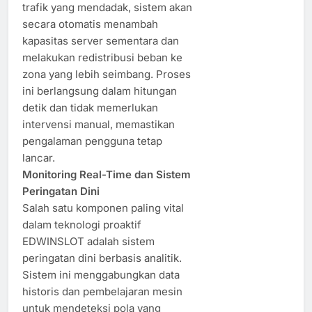
trafik yang mendadak, sistem akan
secara otomatis menambah
kapasitas server sementara dan
melakukan redistribusi beban ke
zona yang lebih seimbang. Proses
ini berlangsung dalam hitungan
detik dan tidak memerlukan
intervensi manual, memastikan
pengalaman pengguna tetap
lancar.
Monitoring Real-Time dan Sistem
Peringatan Dini
Salah satu komponen paling vital
dalam teknologi proaktif
EDWINSLOT adalah sistem
peringatan dini berbasis analitik.
Sistem ini menggabungkan data
historis dan pembelajaran mesin
untuk mendeteksi pola yang