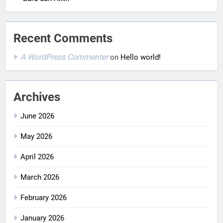
Recent Comments
A WordPress Commenter
on
Hello world!
Archives
June 2026
May 2026
April 2026
March 2026
February 2026
January 2026