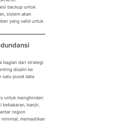
sesi backup untuk
an, sistem akan
mber yang valid untuk
edundansi
bagian dari strategi
nting disalin ke
 satu pusat data
is untuk menghindari
i kebakaran, banjir,
 antar region
 minimal, memastikan