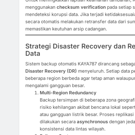
menggunakan
checksum verification
pada setiap 
mendeteksi korupsi data. Jika terjadi ketidaksesuai
secara otomatis melakukan retransfer data dari su
memastikan keutuhan arsip cadangan.
Strategi Disaster Recovery dan R
Data
Sistem backup otomatis KAYA787 dirancang sebagai 
Disaster Recovery (DR)
menyeluruh. Setiap data pe
beberapa region berbeda agar tetap aman walaupun
mengalami gangguan besar.
Multi-Region Redundancy
Backup tersimpan di beberapa zona geograf
risiko kehilangan akibat bencana lokal sepert
atau gangguan listrik besar. Proses replikasi
dilakukan secara
asynchronous
dengan jeda
konsistensi data lintas wilayah.