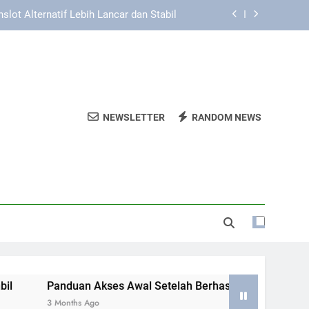
ot Alternatif Lebih Lancar dan Stabil
ar Pokemon787 yang Aman dan Terarah
7 Link Alternatif dengan Lebih Teliti
gan Akses yang Lebih Aman dan Praktis
NEWSLETTER
RANDOM NEWS
ot Alternatif Lebih Lancar dan Stabil
ar Pokemon787 yang Aman dan Terarah
7 Link Alternatif dengan Lebih Teliti
duan Akses Awal Setelah Berhasil Daftar Pokemon787 yang 
nths Ago