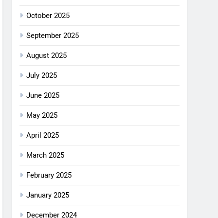
October 2025
September 2025
August 2025
July 2025
June 2025
May 2025
April 2025
March 2025
February 2025
January 2025
December 2024