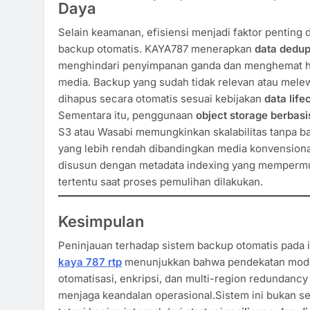
Daya
Selain keamanan, efisiensi menjadi faktor penting 
backup otomatis. KAYA787 menerapkan
data dedup
menghindari penyimpanan ganda dan menghemat h
media. Backup yang sudah tidak relevan atau melew
dihapus secara otomatis sesuai kebijakan
data lif
Sementara itu, penggunaan
object storage berbasi
S3 atau Wasabi memungkinkan skalabilitas tanpa b
yang lebih rendah dibandingkan media konvensiona
disusun dengan metadata indexing yang mempermu
tertentu saat proses pemulihan dilakukan.
Kesimpulan
Peninjauan terhadap sistem backup otomatis pada i
kaya 787 rtp
menunjukkan bahwa pendekatan mode
otomatisasi, enkripsi, dan multi-region redundanc
menjaga keandalan operasional.Sistem ini bukan se