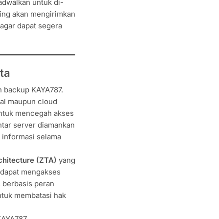
jadwalkan untuk di-
ring akan mengirimkan
 agar dapat segera
ta
n backup KAYA787.
rnal maupun cloud
tuk mencegah akses
antar server diamankan
 informasi selama
chitecture (ZTA)
yang
g dapat mengakses
s berbasis peran
untuk membatasi hak
KAYA787