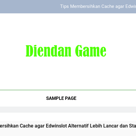
Tips Membersihkan Cache agar Edwinsl
Panduan Akses Awal Setelah Berhasil Daft
Panduan Mengevaluasi Keamanan Kaya78
Lebah4D Login Alternatif den
Tips Membersihkan Cache agar Edwinsl
Panduan Akses Awal Setelah Berhasil Daft
ndan Game
unitas Game Dan Dapatkan Tips Bermain Di Diendan Game.
Panduan Mengevaluasi Keamanan Kaya78
SAMPLE PAGE
 agar Edwinslot Alternatif Lebih Lancar dan Stabil
Pan
3 Mo