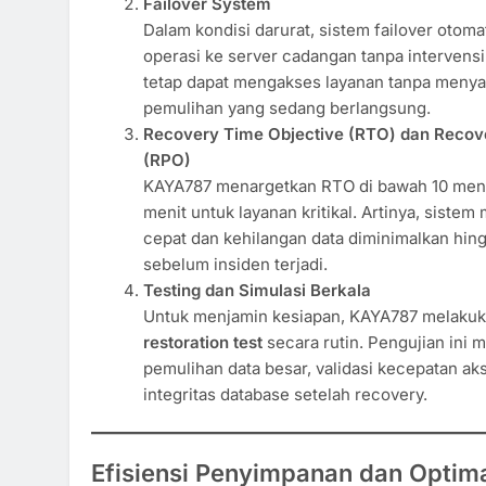
Failover System
Dalam kondisi darurat, sistem failover otom
operasi ke server cadangan tanpa intervens
tetap dapat mengakses layanan tanpa menya
pemulihan yang sedang berlangsung.
Recovery Time Objective (RTO) dan Recove
(RPO)
KAYA787 menargetkan RTO di bawah 10 meni
menit untuk layanan kritikal. Artinya, siste
cepat dan kehilangan data diminimalkan hingg
sebelum insiden terjadi.
Testing dan Simulasi Berkala
Untuk menjamin kesiapan, KAYA787 melaku
restoration test
secara rutin. Pengujian ini 
pemulihan data besar, validasi kecepatan akse
integritas database setelah recovery.
Efisiensi Penyimpanan dan Optim