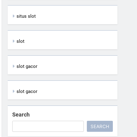
situs slot
slot
slot gacor
slot gacor
Search
SEARCH