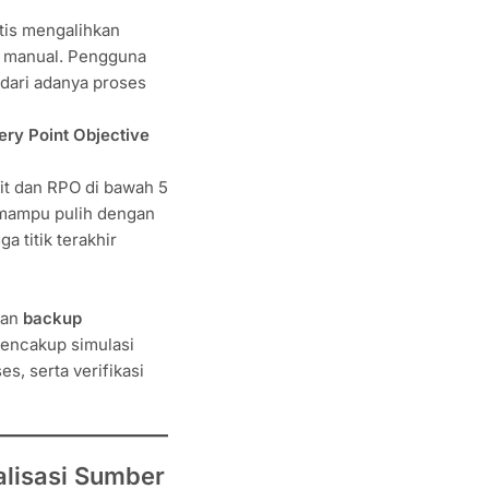
atis mengalihkan
i manual. Pengguna
dari adanya proses
ry Point Objective
t dan RPO di bawah 5
m mampu pulih dengan
a titik terakhir
kan
backup
mencakup simulasi
s, serta verifikasi
alisasi Sumber