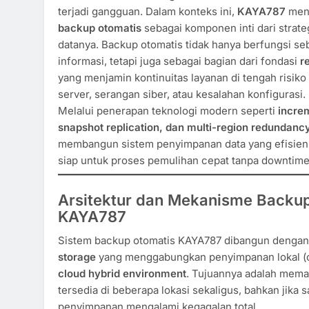
terjadi gangguan. Dalam konteks ini,
KAYA787
mene
backup otomatis
sebagai komponen inti dari strat
datanya. Backup otomatis tidak hanya berfungsi s
informasi, tetapi juga sebagai bagian dari fondasi
r
yang menjamin kontinuitas layanan di tengah risiko
server, serangan siber, atau kesalahan konfigurasi.
Melalui penerapan teknologi modern seperti
incre
snapshot replication, dan multi-region redundanc
membangun sistem penyimpanan data yang efisien,
siap untuk proses pemulihan cepat tanpa downtime 
Arsitektur dan Mekanisme Backup
KAYA787
Sistem backup otomatis KAYA787 dibangun dengan 
storage
yang menggabungkan penyimpanan lokal (
cloud hybrid environment
. Tujuannya adalah memas
tersedia di beberapa lokasi sekaligus, bahkan jika s
penyimpanan mengalami kegagalan total.