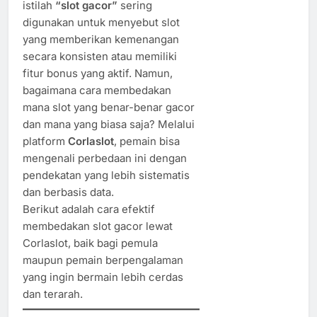
istilah
“slot gacor”
sering
digunakan untuk menyebut slot
yang memberikan kemenangan
secara konsisten atau memiliki
fitur bonus yang aktif. Namun,
bagaimana cara membedakan
mana slot yang benar-benar gacor
dan mana yang biasa saja? Melalui
platform
Corlaslot
, pemain bisa
mengenali perbedaan ini dengan
pendekatan yang lebih sistematis
dan berbasis data.
Berikut adalah cara efektif
membedakan slot gacor lewat
Corlaslot, baik bagi pemula
maupun pemain berpengalaman
yang ingin bermain lebih cerdas
dan terarah.