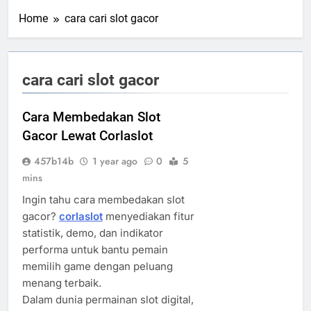
Home
cara cari slot gacor
cara cari slot gacor
Cara Membedakan Slot
Gacor Lewat Corlaslot
457b14b
1 year ago
0
5
mins
Ingin tahu cara membedakan slot
gacor?
corlaslot
menyediakan fitur
statistik, demo, dan indikator
performa untuk bantu pemain
memilih game dengan peluang
menang terbaik.
Dalam dunia permainan slot digital,