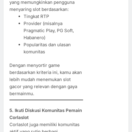
yang memungkinkan pengguna
menyaring slot berdasarkan:
Tingkat RTP
Provider (misalnya
Pragmatic Play, PG Soft,
Habanero)
Popularitas dan ulasan
komunitas
Dengan menyortir game
berdasarkan kriteria ini, kamu akan
lebih mudah menemukan slot
gacor yang relevan dengan gaya
bermainmu.
5. Ikuti Diskusi Komunitas Pemain
Corlaslot
Corlaslot juga memiliki komunitas
aktif yang rutin berbagi