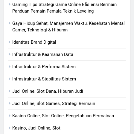
Gaming Tips Strategi Game Online Efisiensi Bermain
Panduan Pemain Pemula Teknik Leveling
Gaya Hidup Sehat, Manajemen Waktu, Kesehatan Mental
Gamer, Teknologi & Hiburan
Identitas Brand Digital
Infrastruktur & Keamanan Data
Infrastruktur & Performa Sistem
Infrastruktur & Stabilitas Sistem
Judi Online, Slot Dana, Hiburan Judi
Judi Online, Slot Games, Strategi Bermain
Kasino Online, Slot Online, Pengetahuan Permainan
Kasino, Judi Online, Slot