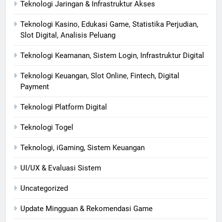
Teknologi Jaringan & Infrastruktur Akses
Teknologi Kasino, Edukasi Game, Statistika Perjudian,
Slot Digital, Analisis Peluang
Teknologi Keamanan, Sistem Login, Infrastruktur Digital
Teknologi Keuangan, Slot Online, Fintech, Digital
Payment
Teknologi Platform Digital
Teknologi Togel
Teknologi, iGaming, Sistem Keuangan
UI/UX & Evaluasi Sistem
Uncategorized
Update Mingguan & Rekomendasi Game