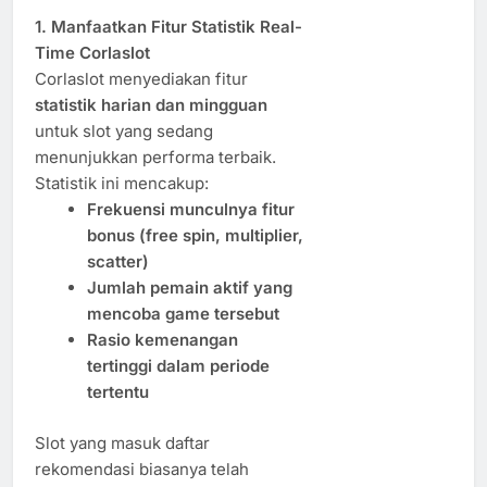
1. Manfaatkan Fitur Statistik Real-
Time Corlaslot
Corlaslot menyediakan fitur
statistik harian dan mingguan
untuk slot yang sedang
menunjukkan performa terbaik.
Statistik ini mencakup:
Frekuensi munculnya fitur
bonus (free spin, multiplier,
scatter)
Jumlah pemain aktif yang
mencoba game tersebut
Rasio kemenangan
tertinggi dalam periode
tertentu
Slot yang masuk daftar
rekomendasi biasanya telah