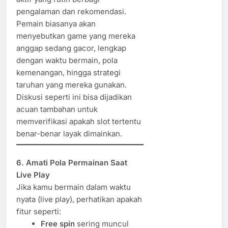
pengalaman dan rekomendasi.
Pemain biasanya akan
menyebutkan game yang mereka
anggap sedang gacor, lengkap
dengan waktu bermain, pola
kemenangan, hingga strategi
taruhan yang mereka gunakan.
Diskusi seperti ini bisa dijadikan
acuan tambahan untuk
memverifikasi apakah slot tertentu
benar-benar layak dimainkan.
6. Amati Pola Permainan Saat
Live Play
Jika kamu bermain dalam waktu
nyata (live play), perhatikan apakah
fitur seperti:
Free spin
sering muncul