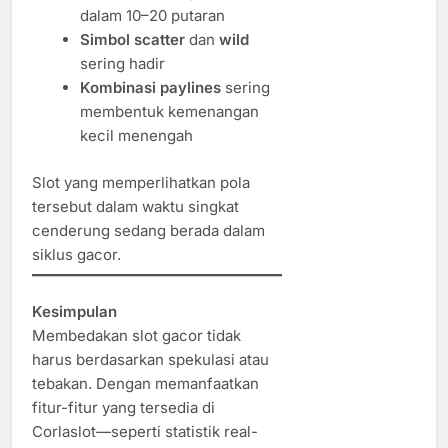
dalam 10–20 putaran
Simbol scatter
dan
wild
sering hadir
Kombinasi paylines
sering
membentuk kemenangan
kecil menengah
Slot yang memperlihatkan pola
tersebut dalam waktu singkat
cenderung sedang berada dalam
siklus gacor.
Kesimpulan
Membedakan slot gacor tidak
harus berdasarkan spekulasi atau
tebakan. Dengan memanfaatkan
fitur-fitur yang tersedia di
Corlaslot—seperti statistik real-