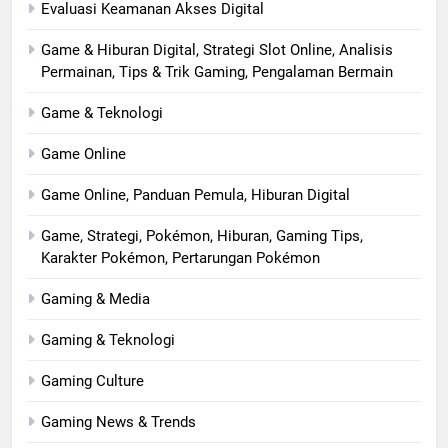
Evaluasi Keamanan Akses Digital
Game & Hiburan Digital, Strategi Slot Online, Analisis
Permainan, Tips & Trik Gaming, Pengalaman Bermain
Game & Teknologi
Game Online
Game Online, Panduan Pemula, Hiburan Digital
Game, Strategi, Pokémon, Hiburan, Gaming Tips,
Karakter Pokémon, Pertarungan Pokémon
Gaming & Media
Gaming & Teknologi
Gaming Culture
Gaming News & Trends