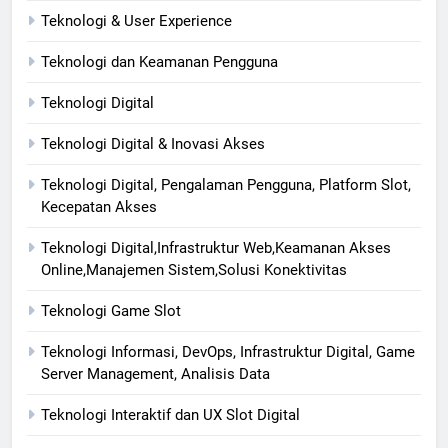
Teknologi & User Experience
Teknologi dan Keamanan Pengguna
Teknologi Digital
Teknologi Digital & Inovasi Akses
Teknologi Digital, Pengalaman Pengguna, Platform Slot,
Kecepatan Akses
Teknologi Digital,Infrastruktur Web,Keamanan Akses
Online,Manajemen Sistem,Solusi Konektivitas
Teknologi Game Slot
Teknologi Informasi, DevOps, Infrastruktur Digital, Game
Server Management, Analisis Data
Teknologi Interaktif dan UX Slot Digital