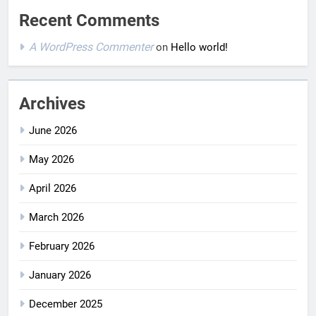
Recent Comments
A WordPress Commenter
on
Hello world!
Archives
June 2026
May 2026
April 2026
March 2026
February 2026
January 2026
December 2025