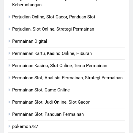
Keberuntungan.
Perjudian Online, Slot Gacor, Panduan Slot
Perjudian, Slot Online, Strategi Permainan
Permainan Digital
Permainan Kartu, Kasino Online, Hiburan
Permainan Kasino, Slot Online, Tema Permainan
Permainan Slot, Analisis Permainan, Strategi Permainan
Permainan Slot, Game Online
Permainan Slot, Judi Online, Slot Gacor
Permainan Slot, Panduan Permainan
pokemon787