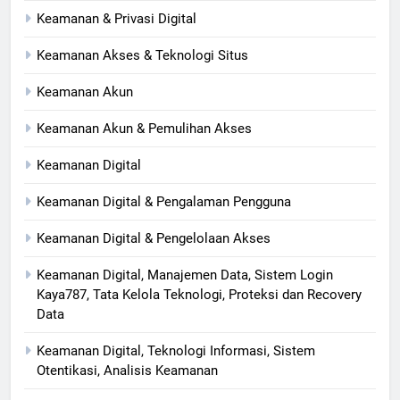
Keamanan & Privasi Digital
Keamanan Akses & Teknologi Situs
Keamanan Akun
Keamanan Akun & Pemulihan Akses
Keamanan Digital
Keamanan Digital & Pengalaman Pengguna
Keamanan Digital & Pengelolaan Akses
Keamanan Digital, Manajemen Data, Sistem Login
Kaya787, Tata Kelola Teknologi, Proteksi dan Recovery
Data
Keamanan Digital, Teknologi Informasi, Sistem
Otentikasi, Analisis Keamanan