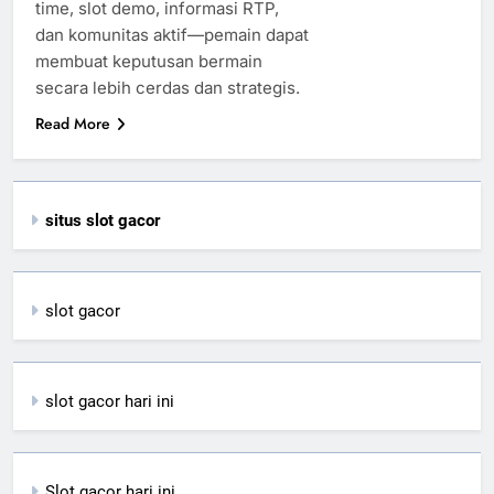
time, slot demo, informasi RTP,
dan komunitas aktif—pemain dapat
membuat keputusan bermain
secara lebih cerdas dan strategis.
Read More
situs slot gacor
slot gacor
slot gacor hari ini
Slot gacor hari ini