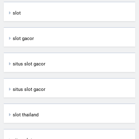
slot
slot gacor
situs slot gacor
situs slot gacor
slot thailand