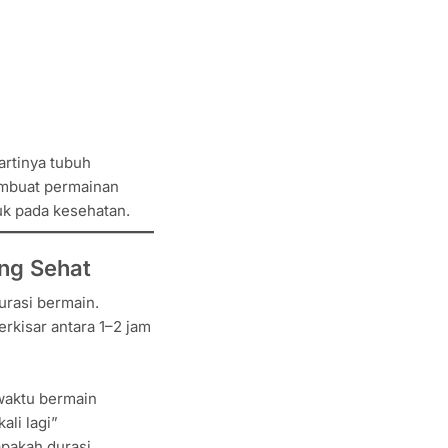
artinya tubuh
embuat permainan
uk pada kesehatan.
ng Sehat
urasi bermain.
rkisar antara 1–2 jam
waktu bermain
li lagi”
apakah durasi