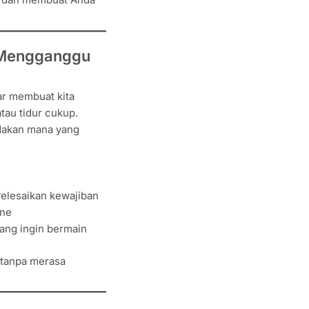
k Mengganggu
ar membuat kita
tau tidur cukup.
dakan mana yang
elesaikan kewajiban
ine
dang ingin bermain
 tanpa merasa