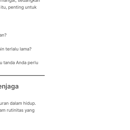
emangat, sedangkan
itu, penting untuk
an?
n terlalu lama?
tu tanda Anda perlu
enjaga
uran dalam hidup.
am rutinitas yang