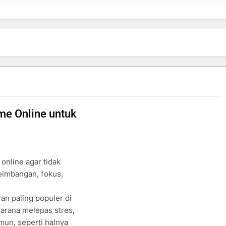
me Online untuk
online agar tidak
eimbangan, fokus,
ran paling populer di
sarana melepas stres,
mun, seperti halnya