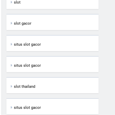
slot
slot gacor
situs slot gacor
situs slot gacor
slot thailand
situs slot gacor