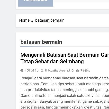
Home
batasan bermain
batasan bermain
Mengenali Batasan Saat Bermain Ga
Tetap Sehat dan Seimbang
457b14b
8 Months Ago
0
7 Mins
Pelajari cara mengenali batasan saat bermain game 
berlebihan. Temukan tips sehat untuk menjaga kes
dan produktivitas tanpa meninggalkan hobi gaming.
Game online telah menjadi salah satu aktivitas hibu
era digital. Banyak orang menikmati game sebagai 
bersosialisasi, hingga meningkatkan kreativitas. Na