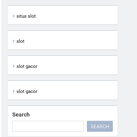
situs slot
slot
slot gacor
slot gacor
Search
SEARCH