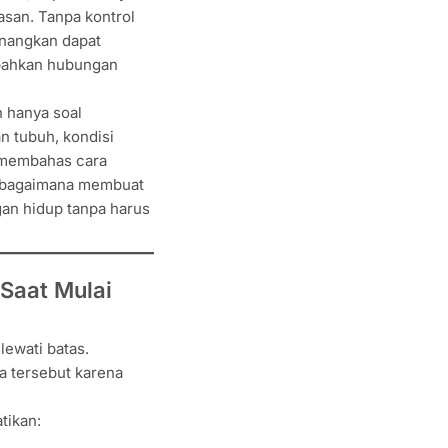
asan. Tanpa kontrol
nangkan dapat
 bahkan hubungan
 hanya soal
 tubuh, kondisi
i membahas cara
, bagaimana membuat
an hidup tanpa harus
Saat Mulai
ewati batas.
 tersebut karena
tikan: