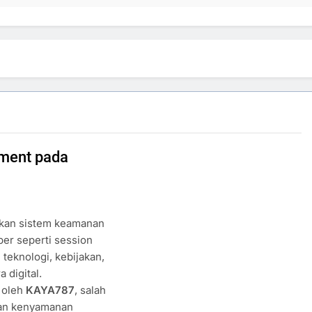
ment pada
kan sistem keamanan
er seperti session
 teknologi, kebijakan,
 digital.
 oleh
KAYA787
, salah
dan kenyamanan