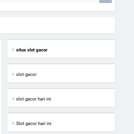
situs slot gacor
slot gacor
slot gacor hari ini
Slot gacor hari ini