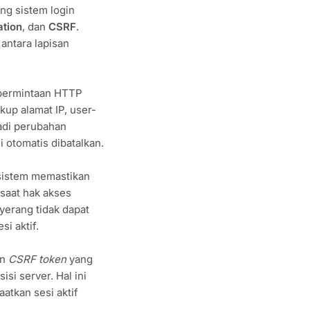
g sistem login
ation
, dan
CSRF
.
antara lapisan
 permintaan HTTP
up alamat IP, user-
jadi perubahan
 otomatis dibatalkan.
 sistem memastikan
 saat hak akses
yerang tidak dapat
i aktif.
an
CSRF token
yang
si server. Hal ini
tkan sesi aktif