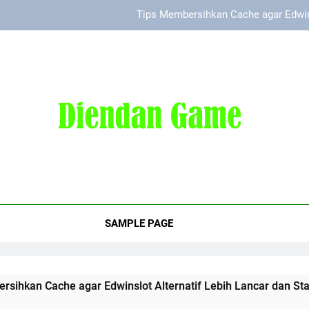
Tips Membersihkan Cache agar Edwinsl
Panduan Akses Awal Setelah Berhasil Daft
Panduan Mengevaluasi Keamanan Kaya78
Lebah4D Login Alternatif den
Tips Membersihkan Cache agar Edwinsl
Panduan Akses Awal Setelah Berhasil Daft
ndan Game
unitas Game Dan Dapatkan Tips Bermain Di Diendan Game.
Panduan Mengevaluasi Keamanan Kaya78
SAMPLE PAGE
ache agar Edwinslot Alternatif Lebih Lancar dan Stabil