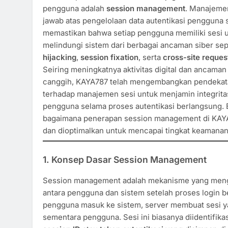
pengguna adalah
session management
. Manajeme
jawab atas pengelolaan data autentikasi pengguna s
memastikan bahwa setiap pengguna memiliki sesi 
melindungi sistem dari berbagai ancaman siber sep
hijacking
,
session fixation
, serta
cross-site reques
Seiring meningkatnya aktivitas digital dan ancama
canggih, KAYA787 telah mengembangkan pendekat
terhadap manajemen sesi untuk menjamin integritas
pengguna selama proses autentikasi berlangsung. E
bagaimana penerapan session management di KAYA7
dan dioptimalkan untuk mencapai tingkat keamanan 
1. Konsep Dasar Session Management
Session management adalah mekanisme yang men
antara pengguna dan sistem setelah proses login be
pengguna masuk ke sistem, server membuat sesi yan
sementara pengguna. Sesi ini biasanya diidentifik