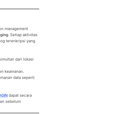
ion management
gging
. Setiap aktivitas
log terenkripsi yang
imultan dari lokasi
den keamanan.
manan data seperti
OGIN
dapat secara
man sebelum