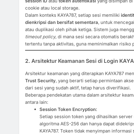
session ID
atau
token autentikasi
yang disimpan di
cookie atau local storage.
Dalam konteks KAYA787, setiap sesi memiliki
identi
dienkripsi dan bersifat sementara
, untuk mencega
atau duplikasi oleh pihak ketiga. Sistem juga men
timeout policy
, di mana sesi secara otomatis berak
tertentu tanpa aktivitas, guna meminimalkan risiko
2. Arsitektur Keamanan Sesi di Login KAY
Arsitektur keamanan yang diterapkan KAYA787 meng
Trust Security
, yang berarti setiap permintaan aks
dari sesi yang sudah aktif, tetap harus diverifikasi.
Beberapa pendekatan utama dalam arsitektur kea
antara lain:
Session Token Encryption:
Setiap session token yang dihasilkan server
algoritma AES-256 dan hanya dapat didekrips
KAYA787. Token tidak menyimpan informasi s