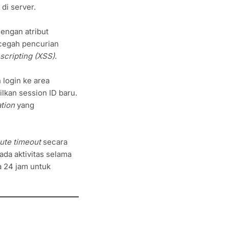
di server.
engan atribut
egah pencurian
 scripting (XSS)
.
 login ke area
lkan session ID baru.
ation
yang
ute timeout
secara
ada aktivitas selama
a 24 jam untuk