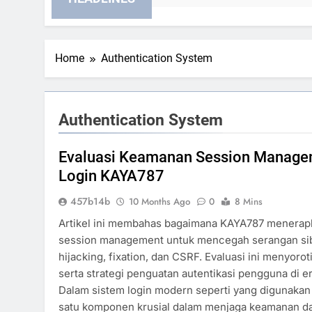
Home
Authentication System
Authentication System
Evaluasi Keamanan Session Manage
Login KAYA787
457b14b
10 Months Ago
0
8 Mins
Artikel ini membahas bagaimana KAYA787 menerap
session management untuk mencegah serangan sib
hijacking, fixation, dan CSRF. Evaluasi ini menyoroti
serta strategi penguatan autentikasi pengguna di era
Dalam sistem login modern seperti yang digunakan
satu komponen krusial dalam menjaga keamanan 