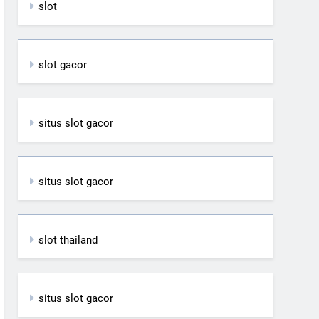
slot
slot gacor
situs slot gacor
situs slot gacor
slot thailand
situs slot gacor