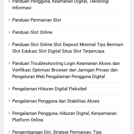
Panduan Pengguna, Keamanan Digital, Teknologi
Informasi
Panduan Permainan Slot
Panduan Slot Online
Panduan Slot Online Slot Deposit Minimal Tips Bermain
Slot Edukasi Slot Digital Situs Slot Terpercaya
Panduan Troubleshooting Login Keamanan Akses dan
Verifikasi Optimasi Browser dan Jaringan Privasi dan
Pengaturan Web Pengalaman Pengguna Digital
Pengalaman Hiburan Digital Fleksibel
Pengalaman Pengguna dan Stabilitas Akses
Pengalaman Pengguna, Hiburan Digital, Kenyamanan
Platform Online
Pengembangan Diri, Strategi Permainan, Tips