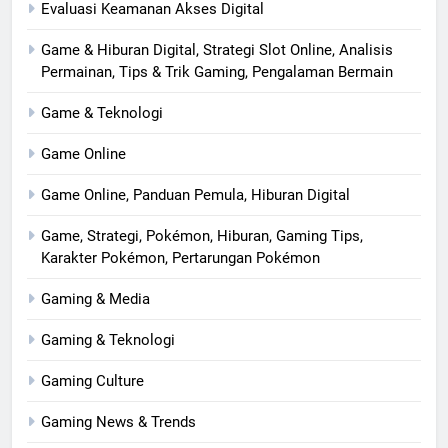
Evaluasi Keamanan Akses Digital
Game & Hiburan Digital, Strategi Slot Online, Analisis
Permainan, Tips & Trik Gaming, Pengalaman Bermain
Game & Teknologi
Game Online
Game Online, Panduan Pemula, Hiburan Digital
Game, Strategi, Pokémon, Hiburan, Gaming Tips,
Karakter Pokémon, Pertarungan Pokémon
Gaming & Media
Gaming & Teknologi
Gaming Culture
Gaming News & Trends