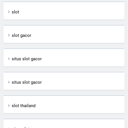
slot
slot gacor
situs slot gacor
situs slot gacor
slot thailand