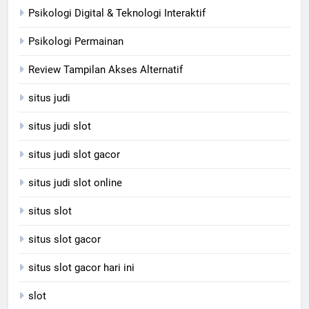
Psikologi Digital & Teknologi Interaktif
Psikologi Permainan
Review Tampilan Akses Alternatif
situs judi
situs judi slot
situs judi slot gacor
situs judi slot online
situs slot
situs slot gacor
situs slot gacor hari ini
slot