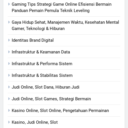
Gaming Tips Strategi Game Online Efisiensi Bermain
Panduan Pemain Pemula Teknik Leveling
Gaya Hidup Sehat, Manajemen Waktu, Kesehatan Mental
Gamer, Teknologi & Hiburan
Identitas Brand Digital
Infrastruktur & Keamanan Data
Infrastruktur & Performa Sistem
Infrastruktur & Stabilitas Sistem
Judi Online, Slot Dana, Hiburan Judi
Judi Online, Slot Games, Strategi Bermain
Kasino Online, Slot Online, Pengetahuan Permainan
Kasino, Judi Online, Slot