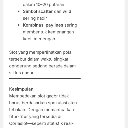
dalam 10–20 putaran
Simbol scatter
dan
wild
sering hadir
Kombinasi paylines
sering
membentuk kemenangan
kecil menengah
Slot yang memperlihatkan pola
tersebut dalam waktu singkat
cenderung sedang berada dalam
siklus gacor.
Kesimpulan
Membedakan slot gacor tidak
harus berdasarkan spekulasi atau
tebakan. Dengan memanfaatkan
fitur-fitur yang tersedia di
Corlaslot—seperti statistik real-