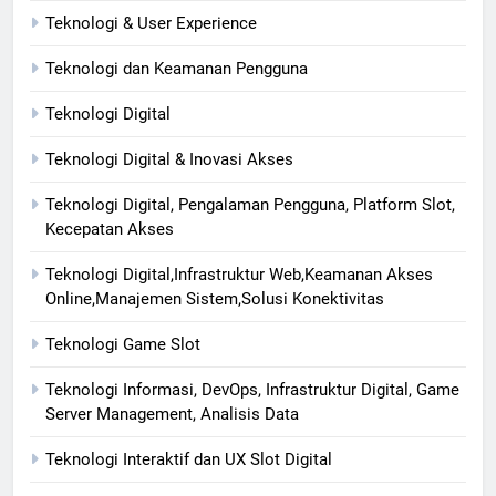
Teknologi & User Experience
Teknologi dan Keamanan Pengguna
Teknologi Digital
Teknologi Digital & Inovasi Akses
Teknologi Digital, Pengalaman Pengguna, Platform Slot,
Kecepatan Akses
Teknologi Digital,Infrastruktur Web,Keamanan Akses
Online,Manajemen Sistem,Solusi Konektivitas
Teknologi Game Slot
Teknologi Informasi, DevOps, Infrastruktur Digital, Game
Server Management, Analisis Data
Teknologi Interaktif dan UX Slot Digital