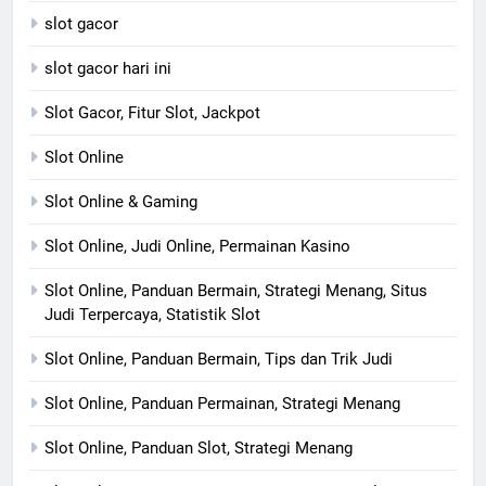
slot gacor
slot gacor hari ini
Slot Gacor, Fitur Slot, Jackpot
Slot Online
Slot Online & Gaming
Slot Online, Judi Online, Permainan Kasino
Slot Online, Panduan Bermain, Strategi Menang, Situs
Judi Terpercaya, Statistik Slot
Slot Online, Panduan Bermain, Tips dan Trik Judi
Slot Online, Panduan Permainan, Strategi Menang
Slot Online, Panduan Slot, Strategi Menang