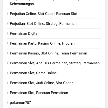
Keberuntungan.
Perjudian Online, Slot Gacor, Panduan Slot
Perjudian, Slot Online, Strategi Permainan
Permainan Digital
Permainan Kartu, Kasino Online, Hiburan
Permainan Kasino, Slot Online, Tema Permainan
Permainan Slot, Analisis Permainan, Strategi Permainan
Permainan Slot, Game Online
Permainan Slot, Judi Online, Slot Gacor
Permainan Slot, Panduan Permainan
pokemon787