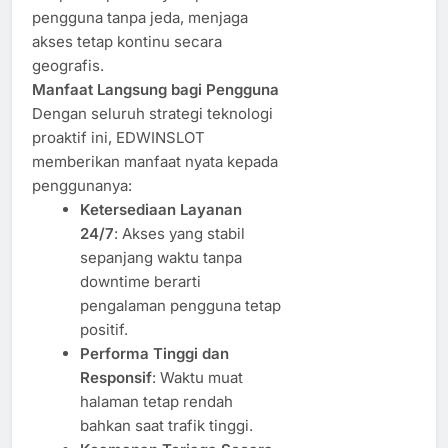
pengguna tanpa jeda, menjaga
akses tetap kontinu secara
geografis.
Manfaat Langsung bagi Pengguna
Dengan seluruh strategi teknologi
proaktif ini, EDWINSLOT
memberikan manfaat nyata kepada
penggunanya:
Ketersediaan Layanan
24/7
: Akses yang stabil
sepanjang waktu tanpa
downtime berarti
pengalaman pengguna tetap
positif.
Performa Tinggi dan
Responsif
: Waktu muat
halaman tetap rendah
bahkan saat trafik tinggi.