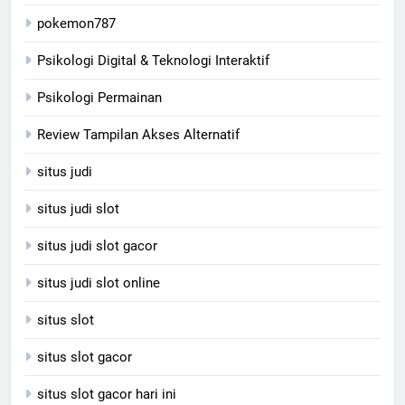
pokemon787
Psikologi Digital & Teknologi Interaktif
Psikologi Permainan
Review Tampilan Akses Alternatif
situs judi
situs judi slot
situs judi slot gacor
situs judi slot online
situs slot
situs slot gacor
situs slot gacor hari ini