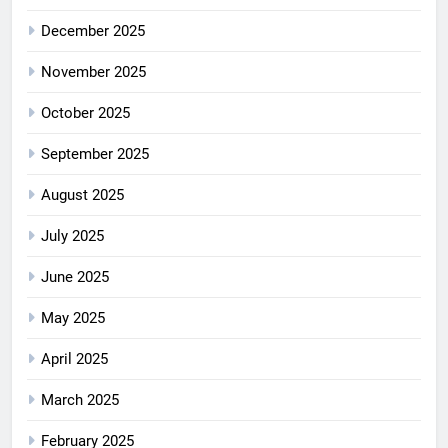
December 2025
November 2025
October 2025
September 2025
August 2025
July 2025
June 2025
May 2025
April 2025
March 2025
February 2025