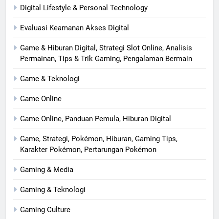
Digital Lifestyle & Personal Technology
Evaluasi Keamanan Akses Digital
Game & Hiburan Digital, Strategi Slot Online, Analisis
Permainan, Tips & Trik Gaming, Pengalaman Bermain
Game & Teknologi
Game Online
Game Online, Panduan Pemula, Hiburan Digital
Game, Strategi, Pokémon, Hiburan, Gaming Tips,
Karakter Pokémon, Pertarungan Pokémon
Gaming & Media
Gaming & Teknologi
Gaming Culture