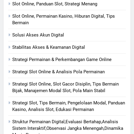
Slot Online, Panduan Slot, Strategi Menang
Slot Online, Permainan Kasino, Hiburan Digital, Tips
Bermain
Solusi Akses Akun Digital
Stabilitas Akses & Keamanan Digital
Strategi Permainan & Perkembangan Game Online
Strategi Slot Online & Analisis Pola Permainan
Strategi Slot Online, Slot Gacor Disiplin, Tips Bermain
Bijak, Manajemen Modal Slot, Pola Main Stabil
Strategi Slot, Tips Bermain, Pengelolaan Modal, Panduan
Kasino, Analisis Slot, Edukasi Permainan
Struktur Permainan Digital,Evaluasi Bertahap,Analisis
Sistem Interaktif,Observasi Jangka Menengah,Dinamika