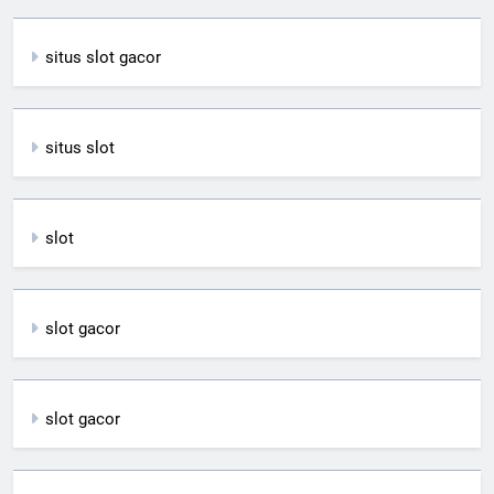
situs slot gacor
situs slot
slot
slot gacor
slot gacor