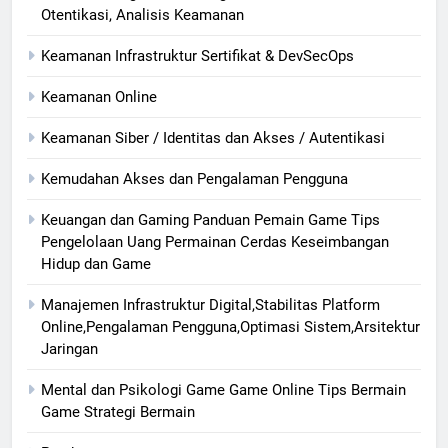
Otentikasi, Analisis Keamanan
Keamanan Infrastruktur Sertifikat & DevSecOps
Keamanan Online
Keamanan Siber / Identitas dan Akses / Autentikasi
Kemudahan Akses dan Pengalaman Pengguna
Keuangan dan Gaming Panduan Pemain Game Tips
Pengelolaan Uang Permainan Cerdas Keseimbangan
Hidup dan Game
Manajemen Infrastruktur Digital,Stabilitas Platform
Online,Pengalaman Pengguna,Optimasi Sistem,Arsitektur
Jaringan
Mental dan Psikologi Game Game Online Tips Bermain
Game Strategi Bermain