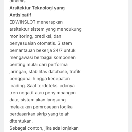
dinamis.
Arsitektur Teknologi yang
Antisipatif
EDWINSLOT menerapkan
arsitektur sistem yang mendukung
monitoring, prediksi, dan
penyesuaian otomatis. Sistem
pemantauan bekerja 24/7 untuk
mengawasi berbagai komponen
penting mulai dari performa
jaringan, stabilitas database, trafik
pengguna, hingga kecepatan
loading. Saat terdeteksi adanya
tren negatif atau penyimpangan
data, sistem akan langsung
melakukan pemrosesan logika
berdasarkan skrip yang telah
ditentukan.
Sebagai contoh, jika ada lonjakan