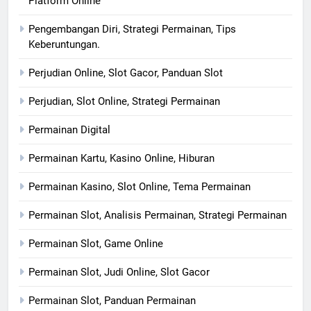
Platform Online
Pengembangan Diri, Strategi Permainan, Tips
Keberuntungan.
Perjudian Online, Slot Gacor, Panduan Slot
Perjudian, Slot Online, Strategi Permainan
Permainan Digital
Permainan Kartu, Kasino Online, Hiburan
Permainan Kasino, Slot Online, Tema Permainan
Permainan Slot, Analisis Permainan, Strategi Permainan
Permainan Slot, Game Online
Permainan Slot, Judi Online, Slot Gacor
Permainan Slot, Panduan Permainan