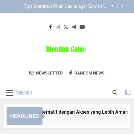
Skip
Panduan Akses Awal Setelah Berhasil Daftar
to
Pokemon787 yang Aman dan Terarah
content
Panduan Mengevaluasi Keamanan Kaya787 Link
Alternatif dengan Lebih Teliti
Lebah4D Login Alternatif dengan Akses yang
Lebih Aman dan Praktis
Tips Membersihkan Cache agar Edwinslot
Alternatif Lebih Lancar dan Stabil
Panduan Akses Awal Setelah Berhasil Daftar
Pokemon787 yang Aman dan Terarah
Diendan Game
Ikuti Komunitas Game Dan Dapatkan Tips
Panduan Mengevaluasi Keamanan Kaya787 Link
NEWSLETTER
RANDOM NEWS
Alternatif dengan Lebih Teliti
Bermain Di Diendan Game.
MENU
bah4D Login Alternatif dengan Akses yang Lebih Aman dan Pr
HEADLINES
Months Ago