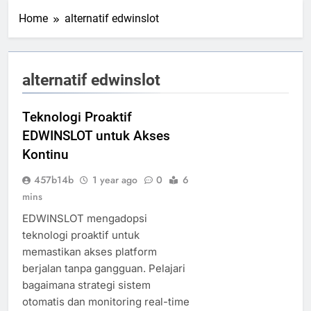
Home
alternatif edwinslot
alternatif edwinslot
Teknologi Proaktif
EDWINSLOT untuk Akses
Kontinu
457b14b
1 year ago
0
6
mins
EDWINSLOT mengadopsi
teknologi proaktif untuk
memastikan akses platform
berjalan tanpa gangguan. Pelajari
bagaimana strategi sistem
otomatis dan monitoring real-time