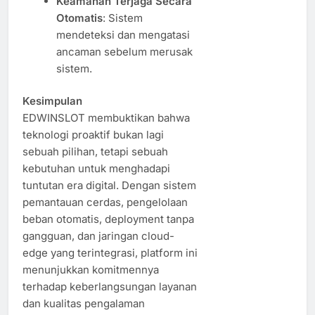
Keamanan Terjaga Secara
Otomatis
: Sistem
mendeteksi dan mengatasi
ancaman sebelum merusak
sistem.
Kesimpulan
EDWINSLOT membuktikan bahwa
teknologi proaktif bukan lagi
sebuah pilihan, tetapi sebuah
kebutuhan untuk menghadapi
tuntutan era digital. Dengan sistem
pemantauan cerdas, pengelolaan
beban otomatis, deployment tanpa
gangguan, dan jaringan cloud-
edge yang terintegrasi, platform ini
menunjukkan komitmennya
terhadap keberlangsungan layanan
dan kualitas pengalaman