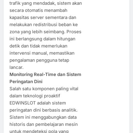
trafik yang mendadak, sistem akan
secara otomatis menambah
kapasitas server sementara dan
melakukan redistribusi beban ke
zona yang lebih seimbang. Proses
ini berlangsung dalam hitungan
detik dan tidak memerlukan
intervensi manual, memastikan
pengalaman pengguna tetap
lancar.
Monitoring Real-Time dan Sistem
Peringatan Dini
Salah satu komponen paling vital
dalam teknologi proaktif
EDWINSLOT adalah sistem
peringatan dini berbasis analitik.
Sistem ini menggabungkan data
historis dan pembelajaran mesin
untuk mendeteksi pola yang