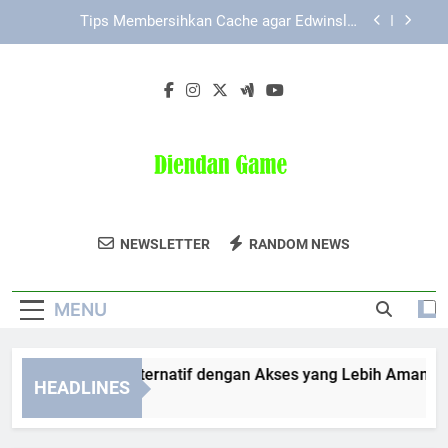
Skip
Panduan Akses Awal Setelah Berhasil Daftar
to
Pokemon787 yang Aman dan Terarah
content
Panduan Mengevaluasi Keamanan Kaya787 Link
Alternatif dengan Lebih Teliti
Lebah4D Login Alternatif dengan Akses yang
Lebih Aman dan Praktis
Tips Membersihkan Cache agar Edwinslot
Alternatif Lebih Lancar dan Stabil
Panduan Akses Awal Setelah Berhasil Daftar
Pokemon787 yang Aman dan Terarah
Diendan Game
Ikuti Komunitas Game Dan Dapatkan Tips
Panduan Mengevaluasi Keamanan Kaya787 Link
NEWSLETTER
RANDOM NEWS
Alternatif dengan Lebih Teliti
Bermain Di Diendan Game.
MENU
bah4D Login Alternatif dengan Akses yang Lebih Aman dan Pr
HEADLINES
Months Ago