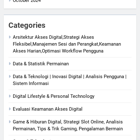
October 2024
Categories
Arsitektur Akses Digital,Strategi Akses
Fleksibel,Manajemen Sesi dan Perangkat,Keamanan
Akses Harian,Optimasi Workflow Pengguna
Data & Statistik Permainan
Data & Teknologi | Inovasi Digital | Analisis Pengguna |
Sistem Informasi
Digital Lifestyle & Personal Technology
Evaluasi Keamanan Akses Digital
Game & Hiburan Digital, Strategi Slot Online, Analisis
Permainan, Tips & Trik Gaming, Pengalaman Bermain