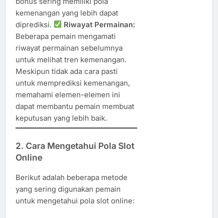
bonus sering memiliki pola
kemenangan yang lebih dapat
diprediksi.
Riwayat Permainan:
Beberapa pemain mengamati
riwayat permainan sebelumnya
untuk melihat tren kemenangan.
Meskipun tidak ada cara pasti
untuk memprediksi kemenangan,
memahami elemen-elemen ini
dapat membantu pemain membuat
keputusan yang lebih baik.
2. Cara Mengetahui Pola Slot
Online
Berikut adalah beberapa metode
yang sering digunakan pemain
untuk mengetahui pola slot online: