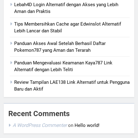
Lebah4D Login Alternatif dengan Akses yang Lebih
Aman dan Praktis
Tips Membersihkan Cache agar Edwinslot Alternatif
Lebih Lancar dan Stabil
Panduan Akses Awal Setelah Berhasil Daftar
Pokemon787 yang Aman dan Terarah
Panduan Mengevaluasi Keamanan Kaya787 Link
Alternatif dengan Lebih Teliti
Review Tampilan LAE138 Link Alternatif untuk Pengguna
Baru dan Aktif
Recent Comments
A WordPress Commenter
on
Hello world!