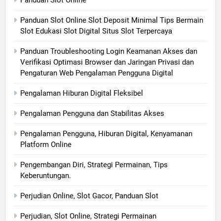
Panduan Slot Online
Panduan Slot Online Slot Deposit Minimal Tips Bermain
Slot Edukasi Slot Digital Situs Slot Terpercaya
Panduan Troubleshooting Login Keamanan Akses dan
Verifikasi Optimasi Browser dan Jaringan Privasi dan
Pengaturan Web Pengalaman Pengguna Digital
Pengalaman Hiburan Digital Fleksibel
Pengalaman Pengguna dan Stabilitas Akses
Pengalaman Pengguna, Hiburan Digital, Kenyamanan
Platform Online
Pengembangan Diri, Strategi Permainan, Tips
Keberuntungan.
Perjudian Online, Slot Gacor, Panduan Slot
Perjudian, Slot Online, Strategi Permainan