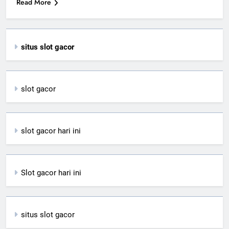
Read More
situs slot gacor
slot gacor
slot gacor hari ini
Slot gacor hari ini
situs slot gacor