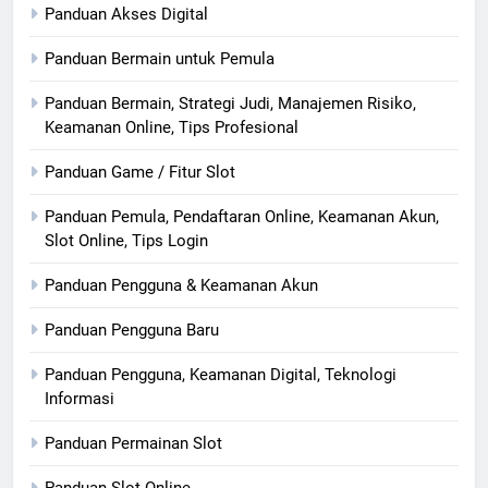
Panduan Akses Digital
Panduan Bermain untuk Pemula
Panduan Bermain, Strategi Judi, Manajemen Risiko,
Keamanan Online, Tips Profesional
Panduan Game / Fitur Slot
Panduan Pemula, Pendaftaran Online, Keamanan Akun,
Slot Online, Tips Login
Panduan Pengguna & Keamanan Akun
Panduan Pengguna Baru
Panduan Pengguna, Keamanan Digital, Teknologi
Informasi
Panduan Permainan Slot