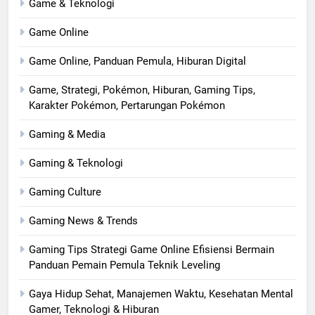
Game & Teknologi
Game Online
Game Online, Panduan Pemula, Hiburan Digital
Game, Strategi, Pokémon, Hiburan, Gaming Tips,
Karakter Pokémon, Pertarungan Pokémon
Gaming & Media
Gaming & Teknologi
Gaming Culture
Gaming News & Trends
Gaming Tips Strategi Game Online Efisiensi Bermain
Panduan Pemain Pemula Teknik Leveling
Gaya Hidup Sehat, Manajemen Waktu, Kesehatan Mental
Gamer, Teknologi & Hiburan