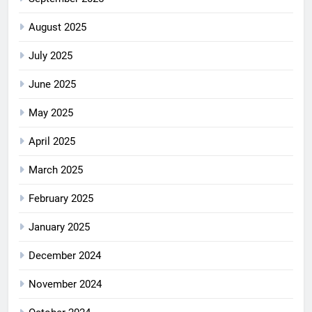
August 2025
July 2025
June 2025
May 2025
April 2025
March 2025
February 2025
January 2025
December 2024
November 2024