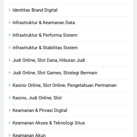
Identitas Brand Digital
Infrastruktur & Keamanan Data
Infrastruktur & Performa Sistem
Infrastruktur & Stabilitas Sistem
Judi Online, Slot Dana, Hiburan Judi
Judi Online, Slot Games, Strategi Bermain
Kasino Online, Slot Online, Pengetahuan Permainan
Kasino, Judi Online, Slot
Keamanan & Privasi Digital
Keamanan Akses & Teknologi Situs
Keamanan Akun