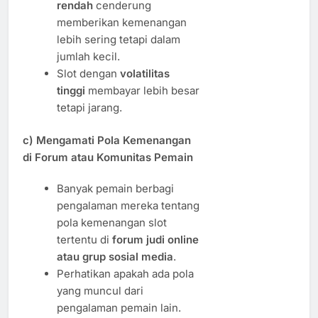
rendah
cenderung
memberikan kemenangan
lebih sering tetapi dalam
jumlah kecil.
Slot dengan
volatilitas
tinggi
membayar lebih besar
tetapi jarang.
c) Mengamati Pola Kemenangan
di Forum atau Komunitas Pemain
Banyak pemain berbagi
pengalaman mereka tentang
pola kemenangan slot
tertentu di
forum judi online
atau grup sosial media
.
Perhatikan apakah ada pola
yang muncul dari
pengalaman pemain lain.