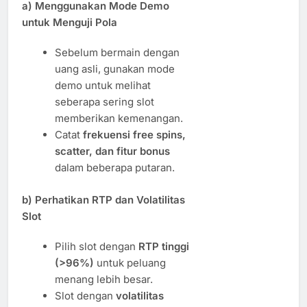
a) Menggunakan Mode Demo
untuk Menguji Pola
Sebelum bermain dengan
uang asli, gunakan mode
demo untuk melihat
seberapa sering slot
memberikan kemenangan.
Catat
frekuensi free spins,
scatter, dan fitur bonus
dalam beberapa putaran.
b) Perhatikan RTP dan Volatilitas
Slot
Pilih slot dengan
RTP tinggi
(>96%)
untuk peluang
menang lebih besar.
Slot dengan
volatilitas