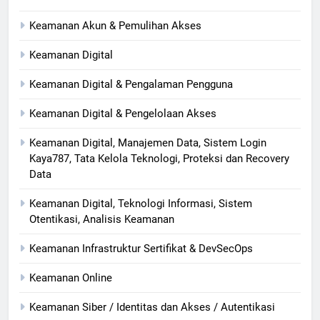
Keamanan Akun & Pemulihan Akses
Keamanan Digital
Keamanan Digital & Pengalaman Pengguna
Keamanan Digital & Pengelolaan Akses
Keamanan Digital, Manajemen Data, Sistem Login
Kaya787, Tata Kelola Teknologi, Proteksi dan Recovery
Data
Keamanan Digital, Teknologi Informasi, Sistem
Otentikasi, Analisis Keamanan
Keamanan Infrastruktur Sertifikat & DevSecOps
Keamanan Online
Keamanan Siber / Identitas dan Akses / Autentikasi