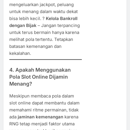
mengeluarkan jackpot, peluang
untuk menang dalam waktu dekat
bisa lebih kecil. ?
Kelola Bankroll
dengan Bijak
– Jangan terpancing
untuk terus bermain hanya karena
melihat pola tertentu. Tetapkan
batasan kemenangan dan
kekalahan.
4. Apakah Menggunakan
Pola Slot Online Dijamin
Menang?
Meskipun membaca pola dalam
slot online dapat membantu dalam
memahami ritme permainan, tidak
ada
jaminan kemenangan
karena
RNG tetap menjadi faktor utama