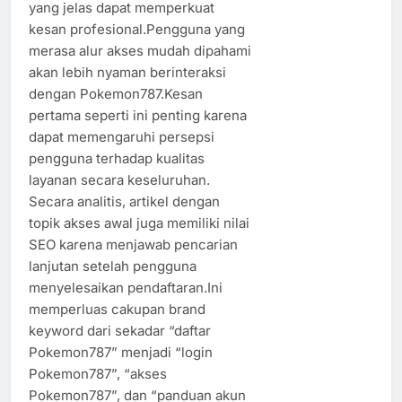
yang jelas dapat memperkuat
kesan profesional.Pengguna yang
merasa alur akses mudah dipahami
akan lebih nyaman berinteraksi
dengan Pokemon787.Kesan
pertama seperti ini penting karena
dapat memengaruhi persepsi
pengguna terhadap kualitas
layanan secara keseluruhan.
Secara analitis, artikel dengan
topik akses awal juga memiliki nilai
SEO karena menjawab pencarian
lanjutan setelah pengguna
menyelesaikan pendaftaran.Ini
memperluas cakupan brand
keyword dari sekadar “daftar
Pokemon787” menjadi “login
Pokemon787”, “akses
Pokemon787”, dan “panduan akun