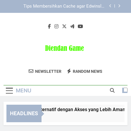
Skip
Panduan Akses Awal Setelah Berhasil Daftar
to
Pokemon787 yang Aman dan Terarah
content
Panduan Mengevaluasi Keamanan Kaya787 Link
Alternatif dengan Lebih Teliti
Lebah4D Login Alternatif dengan Akses yang
Lebih Aman dan Praktis
Tips Membersihkan Cache agar Edwinslot
Alternatif Lebih Lancar dan Stabil
Panduan Akses Awal Setelah Berhasil Daftar
Pokemon787 yang Aman dan Terarah
Diendan Game
Ikuti Komunitas Game Dan Dapatkan Tips
Panduan Mengevaluasi Keamanan Kaya787 Link
NEWSLETTER
RANDOM NEWS
Alternatif dengan Lebih Teliti
Bermain Di Diendan Game.
MENU
bah4D Login Alternatif dengan Akses yang Lebih Aman dan Pr
HEADLINES
Months Ago