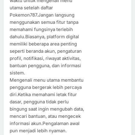
waktu untuk mengenali menu
utama setelah daftar
Pokemon787.Jangan langsung
menggunakan semua fitur tanpa
memahami fungsinya terlebih
dahulu.Biasanya, platform digital
memiliki beberapa area penting
seperti beranda akun, pengaturan
profil, notifikasi, riwayat aktivitas,
bantuan pengguna, dan informasi
sistem.
Mengenali menu utama membantu
pengguna bergerak lebih percaya
diri.Ketika memahami letak fitur
dasar, pengguna tidak perlu
bingung saat ingin mengubah data,
mencari bantuan, atau mengecek
informasi akun.Pengalaman awal
pun menjadi lebih nyaman.