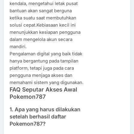
kendala, mengetahui letak pusat
bantuan akan sangat berguna
ketika suatu saat membutuhkan
solusi cepat.Kebiasaan kecil ini
menunjukkan kesiapan pengguna
dalam mengelola akun secara
mandiri.
Pengalaman digital yang baik tidak
hanya bergantung pada tampilan
platform, tetapi juga pada cara
pengguna menjaga akses dan
memahami sistem yang digunakan.
FAQ Seputar Akses Awal
Pokemon787
1. Apa yang harus dilakukan
setelah berhasil daftar
Pokemon787?