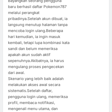
Bayangkan seorang pengguna
baru berhasil daftar Pokemon787
melalui perangkat
pribadinya.Setelah akun dibuat, ia
langsung menutup halaman tanpa
mencoba login ulang.Beberapa
hari kemudian, ia ingin masuk
kembali, tetapi lupa kombinasi kata
sandi dan belum memeriksa
apakah akun sudah aktif
sepenuhnya.Akibatnya, ia harus
mengulang proses pengecekan
dari awal.
Skenario yang lebih baik adalah
melakukan akses awal secara
sistematis.Setelah daftar,
pengguna login ulang, memeriksa
profil, membaca notifikasi,
mengenali menu utama, dan