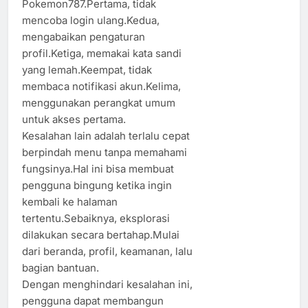
Pokemon787.Pertama, tidak
mencoba login ulang.Kedua,
mengabaikan pengaturan
profil.Ketiga, memakai kata sandi
yang lemah.Keempat, tidak
membaca notifikasi akun.Kelima,
menggunakan perangkat umum
untuk akses pertama.
Kesalahan lain adalah terlalu cepat
berpindah menu tanpa memahami
fungsinya.Hal ini bisa membuat
pengguna bingung ketika ingin
kembali ke halaman
tertentu.Sebaiknya, eksplorasi
dilakukan secara bertahap.Mulai
dari beranda, profil, keamanan, lalu
bagian bantuan.
Dengan menghindari kesalahan ini,
pengguna dapat membangun