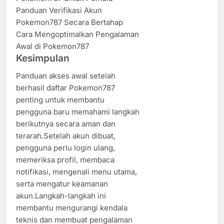
Panduan Verifikasi Akun
Pokemon787 Secara Bertahap
Cara Mengoptimalkan Pengalaman
Awal di Pokemon787
Kesimpulan
Panduan akses awal setelah
berhasil daftar Pokemon787
penting untuk membantu
pengguna baru memahami langkah
berikutnya secara aman dan
terarah.Setelah akun dibuat,
pengguna perlu login ulang,
memeriksa profil, membaca
notifikasi, mengenali menu utama,
serta mengatur keamanan
akun.Langkah-langkah ini
membantu mengurangi kendala
teknis dan membuat pengalaman