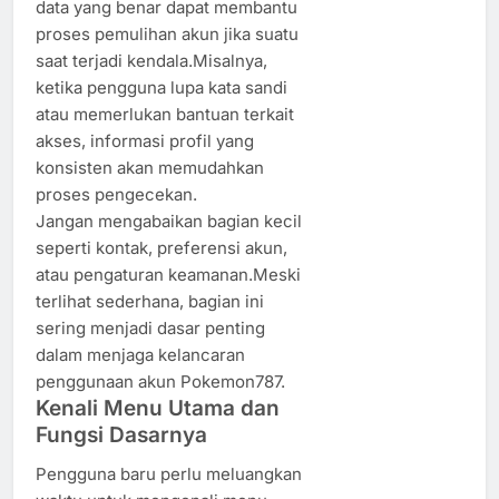
data yang benar dapat membantu
proses pemulihan akun jika suatu
saat terjadi kendala.Misalnya,
ketika pengguna lupa kata sandi
atau memerlukan bantuan terkait
akses, informasi profil yang
konsisten akan memudahkan
proses pengecekan.
Jangan mengabaikan bagian kecil
seperti kontak, preferensi akun,
atau pengaturan keamanan.Meski
terlihat sederhana, bagian ini
sering menjadi dasar penting
dalam menjaga kelancaran
penggunaan akun Pokemon787.
Kenali Menu Utama dan
Fungsi Dasarnya
Pengguna baru perlu meluangkan