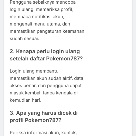
Pengguna sebaiknya mencoba
login ulang, memeriksa profil,
membaca notifikasi akun,
mengenali menu utama, dan
memastikan pengaturan keamanan
sudah sesuai.
2. Kenapa perlu login ulang
setelah daftar Pokemon787?
Login ulang membantu
memastikan akun sudah aktif, data
akses benar, dan pengguna dapat
masuk kembali tanpa kendala di
kemudian hari.
3. Apa yang harus dicek di
profil Pokemon787?
Periksa informasi akun, kontak,