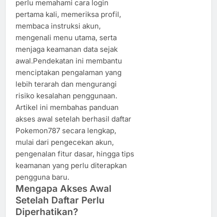
perlu memahami cara login
pertama kali, memeriksa profil,
membaca instruksi akun,
mengenali menu utama, serta
menjaga keamanan data sejak
awal.Pendekatan ini membantu
menciptakan pengalaman yang
lebih terarah dan mengurangi
risiko kesalahan penggunaan.
Artikel ini membahas panduan
akses awal setelah berhasil daftar
Pokemon787 secara lengkap,
mulai dari pengecekan akun,
pengenalan fitur dasar, hingga tips
keamanan yang perlu diterapkan
pengguna baru.
Mengapa Akses Awal
Setelah Daftar Perlu
Diperhatikan?