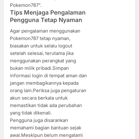
Pokemon787”.
Tips Menjaga Pengalaman
Pengguna Tetap Nyaman
Agar pengalaman menggunakan
Pokemon787 tetap nyaman,
biasakan untuk selalu logout
setelah selesai, terutama jika
menggunakan perangkat yang
bukan milik pribadi.Simpan
informasi login di tempat aman dan
jangan membagikannya kepada
orang lain.Periksa juga pengaturan
akun secara berkala untuk
memastikan tidak ada perubahan
yang tidak dikenali.
Pengguna juga disarankan
memahami bagian bantuan sejak
awal.Meskipun belum mengalami