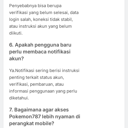
Penyebabnya bisa berupa
verifikasi yang belum selesai, data
login salah, koneksi tidak stabil,
atau instruksi akun yang belum
diikuti.
6. Apakah pengguna baru
perlu membaca notifikasi
akun?
Ya.Notifikasi sering berisi instruksi
penting terkait status akun,
verifikasi, pembaruan, atau
informasi penggunaan yang perlu
diketahui.
7. Bagaimana agar akses
Pokemon787 lebih nyaman di
perangkat mobile?