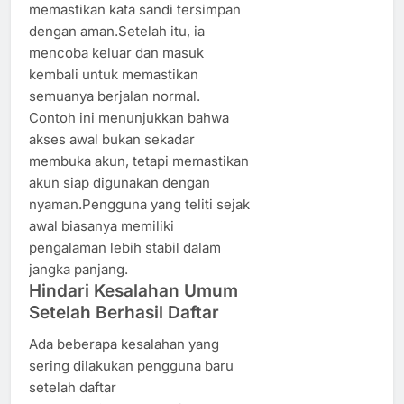
memastikan kata sandi tersimpan
dengan aman.Setelah itu, ia
mencoba keluar dan masuk
kembali untuk memastikan
semuanya berjalan normal.
Contoh ini menunjukkan bahwa
akses awal bukan sekadar
membuka akun, tetapi memastikan
akun siap digunakan dengan
nyaman.Pengguna yang teliti sejak
awal biasanya memiliki
pengalaman lebih stabil dalam
jangka panjang.
Hindari Kesalahan Umum
Setelah Berhasil Daftar
Ada beberapa kesalahan yang
sering dilakukan pengguna baru
setelah daftar