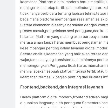
keamanan.Platform digital modern harus memiliki
menjaga akses tetap tertib dan melindungi intera
tidak hanya berbicara tentang lapisan teknis,tetapi 
bagaimana platform membangun rasa aman sejak p
Sistem keamanan biasanya berkaitan dengan kontrol
proses masuk,pengelolaan sesi pengguna,dan kons
halaman.Platform yang matang akan berupaya me
merasa aman tanpa harus membuat pengalaman menj
keseimbangan penting dalam layanan digital moder
Secara analitis,keamanan yang baik akan terasa dar
wajar,tampilan yang konsisten,dan minimnya perila
membingungkan.Pengguna tidak harus memahami ist
menilai apakah sebuah platform terasa tertib atau t
keamanan termasuk bagian penting dari kualitas inf
Frontend,backend,dan integrasi layanan
Dalam platform digital modern,frontend adalah bagi
digunakan langsung oleh pengguna.Sementara bac