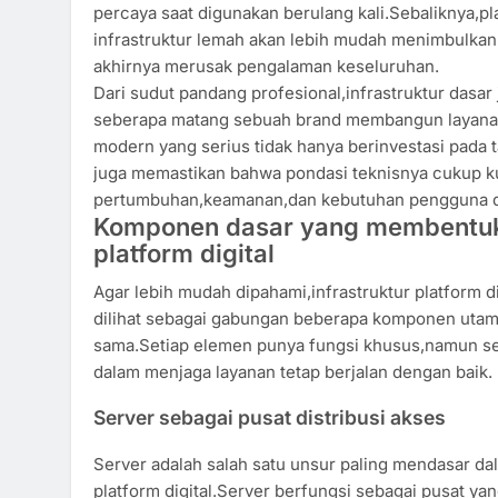
percaya saat digunakan berulang kali.Sebaliknya,p
infrastruktur lemah akan lebih mudah menimbulkan
akhirnya merusak pengalaman keseluruhan.
Dari sudut pandang profesional,infrastruktur dasa
seberapa matang sebuah brand membangun layanann
modern yang serius tidak hanya berinvestasi pada t
juga memastikan bahwa pondasi teknisnya cukup 
pertumbuhan,keamanan,dan kebutuhan pengguna d
Komponen dasar yang membentuk 
platform digital
Agar lebih mudah dipahami,infrastruktur platform d
dilihat sebagai gabungan beberapa komponen utama
sama.Setiap elemen punya fungsi khusus,namun 
dalam menjaga layanan tetap berjalan dengan baik.
Server sebagai pusat distribusi akses
Server adalah salah satu unsur paling mendasar dal
platform digital.Server berfungsi sebagai pusat y