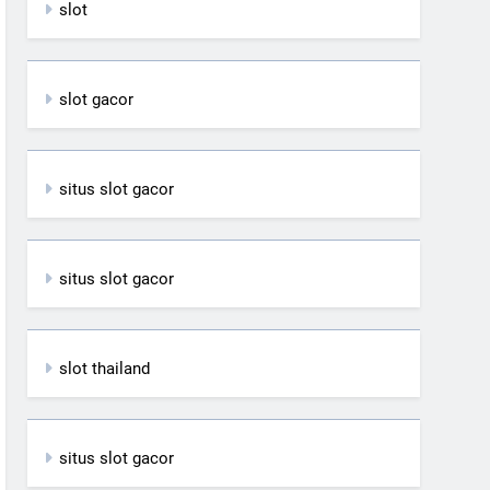
slot
slot gacor
situs slot gacor
situs slot gacor
slot thailand
situs slot gacor