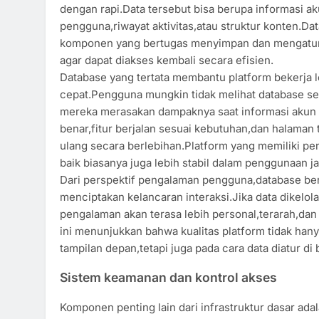
dengan rapi.Data tersebut bisa berupa informasi a
pengguna,riwayat aktivitas,atau struktur konten.Da
komponen yang bertugas menyimpan dan mengatur 
agar dapat diakses kembali secara efisien.
Database yang tertata membantu platform bekerja l
cepat.Pengguna mungkin tidak melihat database s
mereka merasakan dampaknya saat informasi akun
benar,fitur berjalan sesuai kebutuhan,dan halaman
ulang secara berlebihan.Platform yang memiliki pe
baik biasanya juga lebih stabil dalam penggunaan j
Dari perspektif pengalaman pengguna,database be
menciptakan kelancaran interaksi.Jika data dikelol
pengalaman akan terasa lebih personal,terarah,da
ini menunjukkan bahwa kualitas platform tidak han
tampilan depan,tetapi juga pada cara data diatur di 
Sistem keamanan dan kontrol akses
Komponen penting lain dari infrastruktur dasar ada