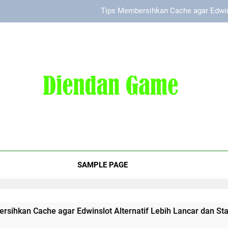
Tips Membersihkan Cache agar Edwinsl
Panduan Akses Awal Setelah Berhasil Daft
Panduan Mengevaluasi Keamanan Kaya78
Lebah4D Login Alternatif den
Tips Membersihkan Cache agar Edwinsl
Panduan Akses Awal Setelah Berhasil Daft
ndan Game
unitas Game Dan Dapatkan Tips Bermain Di Diendan Game.
Panduan Mengevaluasi Keamanan Kaya78
SAMPLE PAGE
 agar Edwinslot Alternatif Lebih Lancar dan Stabil
Pa
3 M