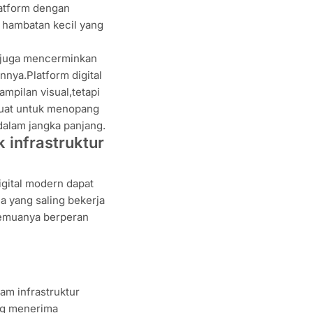
latform dengan
 hambatan kecil yang
r juga mencerminkan
ya.Platform digital
ampilan visual,tetapi
kuat untuk menopang
alam jangka panjang.
infrastruktur
igital modern dapat
 yang saling bekerja
semuanya berperan
am infrastruktur
ang menerima