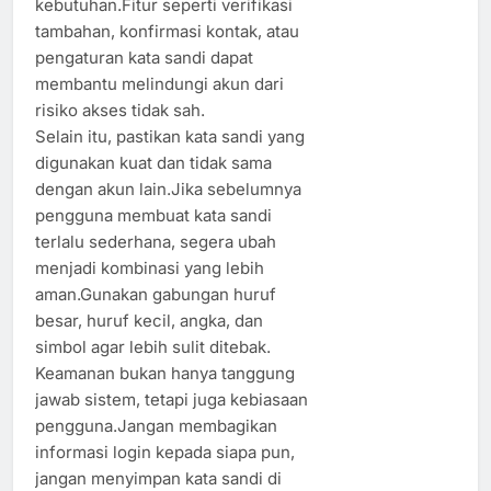
kebutuhan.Fitur seperti verifikasi
tambahan, konfirmasi kontak, atau
pengaturan kata sandi dapat
membantu melindungi akun dari
risiko akses tidak sah.
Selain itu, pastikan kata sandi yang
digunakan kuat dan tidak sama
dengan akun lain.Jika sebelumnya
pengguna membuat kata sandi
terlalu sederhana, segera ubah
menjadi kombinasi yang lebih
aman.Gunakan gabungan huruf
besar, huruf kecil, angka, dan
simbol agar lebih sulit ditebak.
Keamanan bukan hanya tanggung
jawab sistem, tetapi juga kebiasaan
pengguna.Jangan membagikan
informasi login kepada siapa pun,
jangan menyimpan kata sandi di