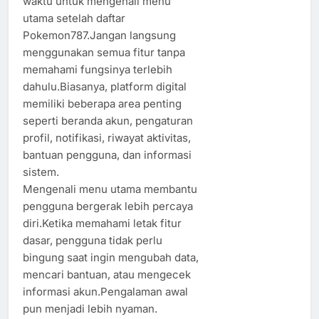
waktu untuk mengenali menu
utama setelah daftar
Pokemon787.Jangan langsung
menggunakan semua fitur tanpa
memahami fungsinya terlebih
dahulu.Biasanya, platform digital
memiliki beberapa area penting
seperti beranda akun, pengaturan
profil, notifikasi, riwayat aktivitas,
bantuan pengguna, dan informasi
sistem.
Mengenali menu utama membantu
pengguna bergerak lebih percaya
diri.Ketika memahami letak fitur
dasar, pengguna tidak perlu
bingung saat ingin mengubah data,
mencari bantuan, atau mengecek
informasi akun.Pengalaman awal
pun menjadi lebih nyaman.