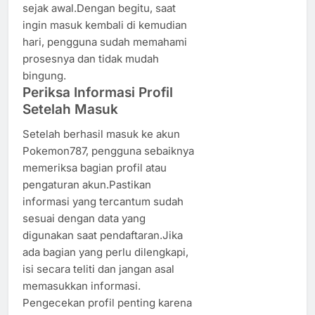
sejak awal.Dengan begitu, saat
ingin masuk kembali di kemudian
hari, pengguna sudah memahami
prosesnya dan tidak mudah
bingung.
Periksa Informasi Profil
Setelah Masuk
Setelah berhasil masuk ke akun
Pokemon787, pengguna sebaiknya
memeriksa bagian profil atau
pengaturan akun.Pastikan
informasi yang tercantum sudah
sesuai dengan data yang
digunakan saat pendaftaran.Jika
ada bagian yang perlu dilengkapi,
isi secara teliti dan jangan asal
memasukkan informasi.
Pengecekan profil penting karena