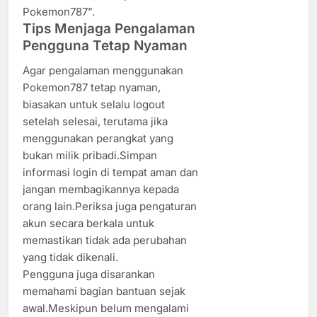
Pokemon787”.
Tips Menjaga Pengalaman
Pengguna Tetap Nyaman
Agar pengalaman menggunakan
Pokemon787 tetap nyaman,
biasakan untuk selalu logout
setelah selesai, terutama jika
menggunakan perangkat yang
bukan milik pribadi.Simpan
informasi login di tempat aman dan
jangan membagikannya kepada
orang lain.Periksa juga pengaturan
akun secara berkala untuk
memastikan tidak ada perubahan
yang tidak dikenali.
Pengguna juga disarankan
memahami bagian bantuan sejak
awal.Meskipun belum mengalami