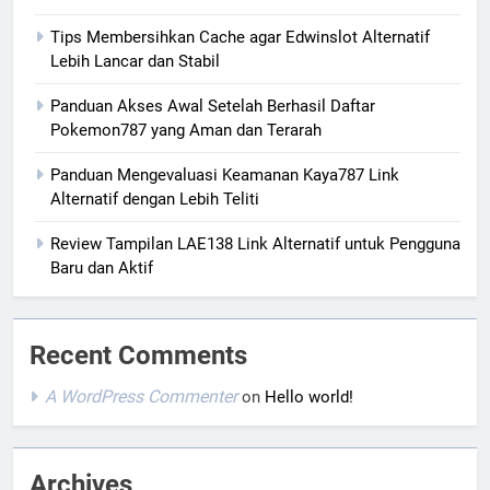
Tips Membersihkan Cache agar Edwinslot Alternatif
Lebih Lancar dan Stabil
Panduan Akses Awal Setelah Berhasil Daftar
Pokemon787 yang Aman dan Terarah
Panduan Mengevaluasi Keamanan Kaya787 Link
Alternatif dengan Lebih Teliti
Review Tampilan LAE138 Link Alternatif untuk Pengguna
Baru dan Aktif
Recent Comments
A WordPress Commenter
on
Hello world!
Archives