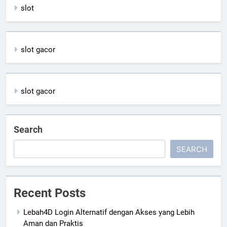
slot
slot gacor
slot gacor
Search
SEARCH
Recent Posts
Lebah4D Login Alternatif dengan Akses yang Lebih
Aman dan Praktis