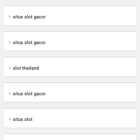
situs slot gacor
situs slot gacor
slot thailand
situs slot gacor
situs slot