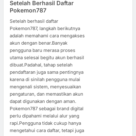
Setelah Berhasil Daftar
Pokemon787
Setelah berhasil daftar
Pokemon787, langkah berikutnya
adalah memahami cara mengakses
akun dengan benar.Banyak
pengguna baru merasa proses
utama selesai begitu akun berhasil
dibuat.Padahal, tahap setelah
pendaftaran juga sama pentingnya
karena di sinilah pengguna mulai
mengenali sistem, menyesuaikan
pengaturan, dan memastikan akun
dapat digunakan dengan aman.
Pokemon787 sebagai brand digital
perlu dipahami melalui alur yang
rapi.Pengguna tidak cukup hanya
mengetahui cara daftar, tetapi juga