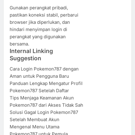
Gunakan perangkat pribadi,
pastikan koneksi stabil, perbarui
browser jika diperlukan, dan
hindari menyimpan login di
perangkat yang digunakan
bersama.
Internal Linking
Suggestion
Cara Login Pokemon787 dengan
Aman untuk Pengguna Baru
Panduan Lengkap Mengatur Profil
Pokemon787 Setelah Daftar
Tips Menjaga Keamanan Akun
Pokemon787 dari Akses Tidak Sah
Solusi Gagal Login Pokemon787
Setelah Membuat Akun
Mengenal Menu Utama
Pokemon787 untuk Pemula