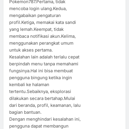
Pokemon787.Pertama, tidak
mencoba login ulang.Kedua,
mengabaikan pengaturan
profil.Ketiga, memakai kata sandi
yang lemah.Keempat, tidak
membaca notifikasi akun.Kelima,
menggunakan perangkat umum
untuk akses pertama.
Kesalahan lain adalah terlalu cepat
berpindah menu tanpa memahami
fungsinya.Hal ini bisa membuat
pengguna bingung ketika ingin
kembali ke halaman
tertentu.Sebaiknya, eksplorasi
dilakukan secara bertahap.Mulai
dari beranda, profil, keamanan, lalu
bagian bantuan.
Dengan menghindari kesalahan ini,
pengguna dapat membangun