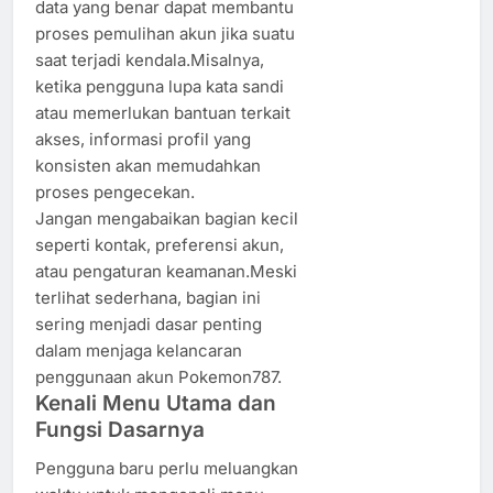
data yang benar dapat membantu
proses pemulihan akun jika suatu
saat terjadi kendala.Misalnya,
ketika pengguna lupa kata sandi
atau memerlukan bantuan terkait
akses, informasi profil yang
konsisten akan memudahkan
proses pengecekan.
Jangan mengabaikan bagian kecil
seperti kontak, preferensi akun,
atau pengaturan keamanan.Meski
terlihat sederhana, bagian ini
sering menjadi dasar penting
dalam menjaga kelancaran
penggunaan akun Pokemon787.
Kenali Menu Utama dan
Fungsi Dasarnya
Pengguna baru perlu meluangkan