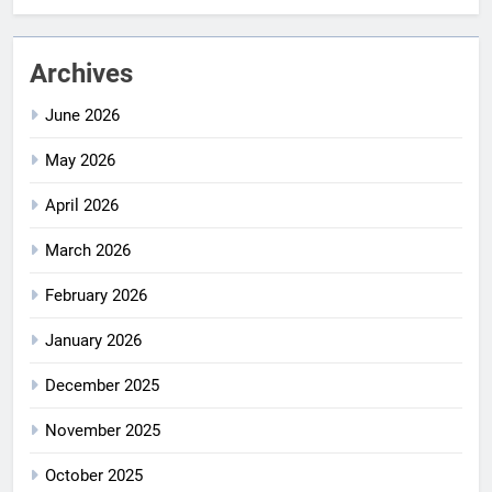
Archives
June 2026
May 2026
April 2026
March 2026
February 2026
January 2026
December 2025
November 2025
October 2025