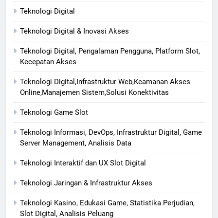
Teknologi Digital
Teknologi Digital & Inovasi Akses
Teknologi Digital, Pengalaman Pengguna, Platform Slot,
Kecepatan Akses
Teknologi Digital,Infrastruktur Web,Keamanan Akses
Online,Manajemen Sistem,Solusi Konektivitas
Teknologi Game Slot
Teknologi Informasi, DevOps, Infrastruktur Digital, Game
Server Management, Analisis Data
Teknologi Interaktif dan UX Slot Digital
Teknologi Jaringan & Infrastruktur Akses
Teknologi Kasino, Edukasi Game, Statistika Perjudian,
Slot Digital, Analisis Peluang