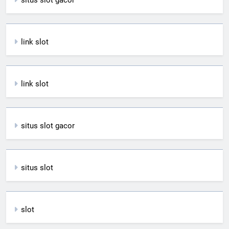
link slot
link slot
situs slot gacor
situs slot
slot