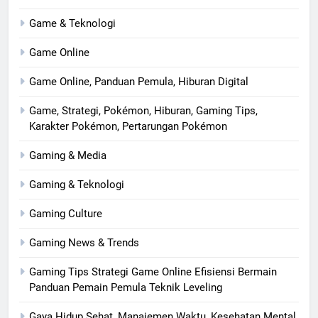
Game & Teknologi
Game Online
Game Online, Panduan Pemula, Hiburan Digital
Game, Strategi, Pokémon, Hiburan, Gaming Tips,
Karakter Pokémon, Pertarungan Pokémon
Gaming & Media
Gaming & Teknologi
Gaming Culture
Gaming News & Trends
Gaming Tips Strategi Game Online Efisiensi Bermain
Panduan Pemain Pemula Teknik Leveling
Gaya Hidup Sehat, Manajemen Waktu, Kesehatan Mental