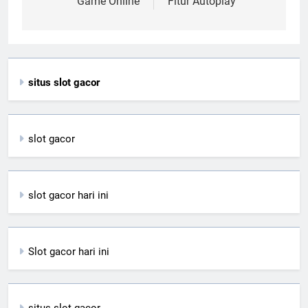
Game Online
Fitur Autoplay
situs slot gacor
slot gacor
slot gacor hari ini
Slot gacor hari ini
situs slot gacor