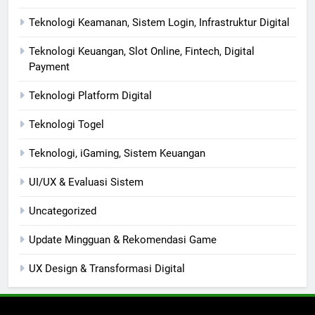
Teknologi Keamanan, Sistem Login, Infrastruktur Digital
Teknologi Keuangan, Slot Online, Fintech, Digital
Payment
Teknologi Platform Digital
Teknologi Togel
Teknologi, iGaming, Sistem Keuangan
UI/UX & Evaluasi Sistem
Uncategorized
Update Mingguan & Rekomendasi Game
UX Design & Transformasi Digital