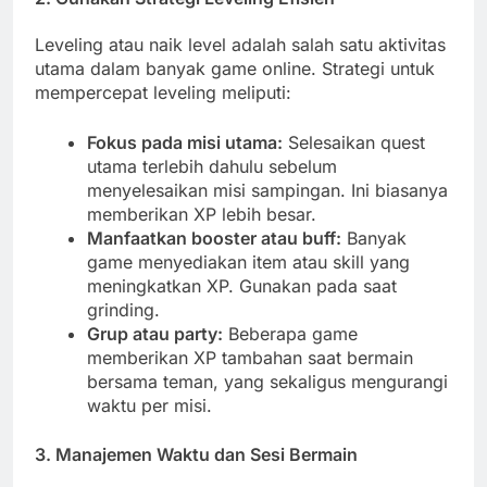
Leveling atau naik level adalah salah satu aktivitas
utama dalam banyak game online. Strategi untuk
mempercepat leveling meliputi:
Fokus pada misi utama:
Selesaikan quest
utama terlebih dahulu sebelum
menyelesaikan misi sampingan. Ini biasanya
memberikan XP lebih besar.
Manfaatkan booster atau buff:
Banyak
game menyediakan item atau skill yang
meningkatkan XP. Gunakan pada saat
grinding.
Grup atau party:
Beberapa game
memberikan XP tambahan saat bermain
bersama teman, yang sekaligus mengurangi
waktu per misi.
3. Manajemen Waktu dan Sesi Bermain