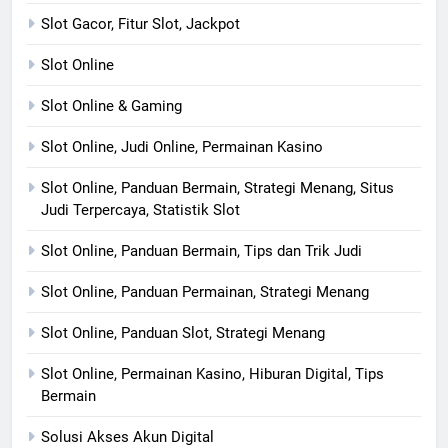
Slot Gacor, Fitur Slot, Jackpot
Slot Online
Slot Online & Gaming
Slot Online, Judi Online, Permainan Kasino
Slot Online, Panduan Bermain, Strategi Menang, Situs
Judi Terpercaya, Statistik Slot
Slot Online, Panduan Bermain, Tips dan Trik Judi
Slot Online, Panduan Permainan, Strategi Menang
Slot Online, Panduan Slot, Strategi Menang
Slot Online, Permainan Kasino, Hiburan Digital, Tips
Bermain
Solusi Akses Akun Digital