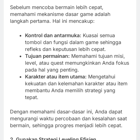
Sebelum mencoba bermain lebih cepat,
memahami mekanisme dasar game adalah
langkah pertama. Hal ini mencakup:
Kontrol dan antarmuka:
Kuasai semua
tombol dan fungsi dalam game sehingga
refleks dan keputusan lebih cepat.
Tujuan permainan:
Memahami tujuan misi,
level, atau quest memungkinkan Anda fokus
pada hal yang penting.
Karakter atau item utama:
Mengetahui
kekuatan dan kelemahan karakter atau item
membantu Anda memilih strategi yang
tepat.
Dengan memahami dasar-dasar ini, Anda dapat
mengurangi waktu percobaan dan kesalahan saat
bermain, sehingga progres menjadi lebih cepat.
2. Gunakan Strategi Leveling Efisien