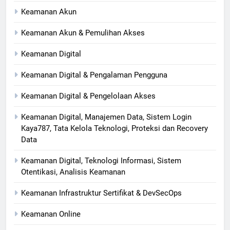
Keamanan Akun
Keamanan Akun & Pemulihan Akses
Keamanan Digital
Keamanan Digital & Pengalaman Pengguna
Keamanan Digital & Pengelolaan Akses
Keamanan Digital, Manajemen Data, Sistem Login
Kaya787, Tata Kelola Teknologi, Proteksi dan Recovery
Data
Keamanan Digital, Teknologi Informasi, Sistem
Otentikasi, Analisis Keamanan
Keamanan Infrastruktur Sertifikat & DevSecOps
Keamanan Online