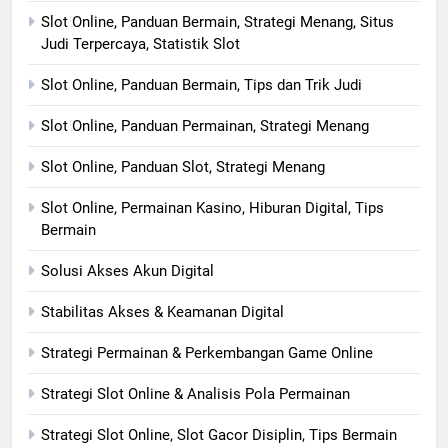
Slot Online, Panduan Bermain, Strategi Menang, Situs
Judi Terpercaya, Statistik Slot
Slot Online, Panduan Bermain, Tips dan Trik Judi
Slot Online, Panduan Permainan, Strategi Menang
Slot Online, Panduan Slot, Strategi Menang
Slot Online, Permainan Kasino, Hiburan Digital, Tips
Bermain
Solusi Akses Akun Digital
Stabilitas Akses & Keamanan Digital
Strategi Permainan & Perkembangan Game Online
Strategi Slot Online & Analisis Pola Permainan
Strategi Slot Online, Slot Gacor Disiplin, Tips Bermain