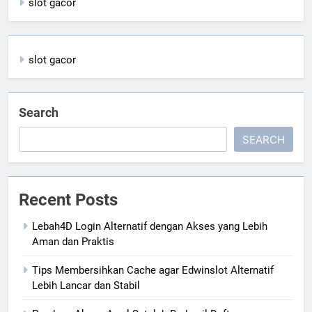
slot gacor
slot gacor
Search
SEARCH
Recent Posts
Lebah4D Login Alternatif dengan Akses yang Lebih
Aman dan Praktis
Tips Membersihkan Cache agar Edwinslot Alternatif
Lebih Lancar dan Stabil