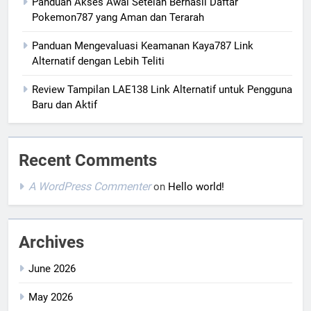
Panduan Akses Awal Setelah Berhasil Daftar
Pokemon787 yang Aman dan Terarah
Panduan Mengevaluasi Keamanan Kaya787 Link
Alternatif dengan Lebih Teliti
Review Tampilan LAE138 Link Alternatif untuk Pengguna
Baru dan Aktif
Recent Comments
A WordPress Commenter
on
Hello world!
Archives
June 2026
May 2026