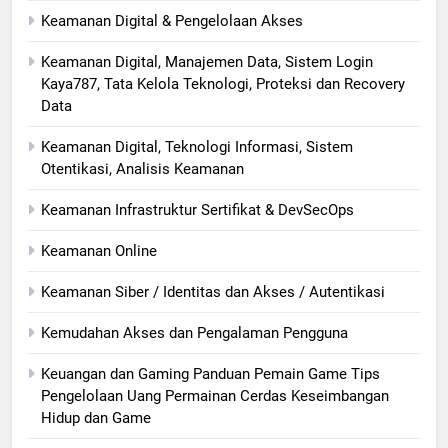
Keamanan Digital & Pengelolaan Akses
Keamanan Digital, Manajemen Data, Sistem Login
Kaya787, Tata Kelola Teknologi, Proteksi dan Recovery
Data
Keamanan Digital, Teknologi Informasi, Sistem
Otentikasi, Analisis Keamanan
Keamanan Infrastruktur Sertifikat & DevSecOps
Keamanan Online
Keamanan Siber / Identitas dan Akses / Autentikasi
Kemudahan Akses dan Pengalaman Pengguna
Keuangan dan Gaming Panduan Pemain Game Tips
Pengelolaan Uang Permainan Cerdas Keseimbangan
Hidup dan Game