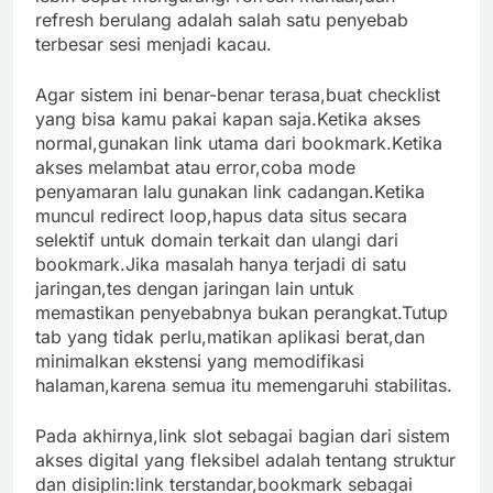
refresh berulang adalah salah satu penyebab
terbesar sesi menjadi kacau.
Agar sistem ini benar-benar terasa,buat checklist
yang bisa kamu pakai kapan saja.Ketika akses
normal,gunakan link utama dari bookmark.Ketika
akses melambat atau error,coba mode
penyamaran lalu gunakan link cadangan.Ketika
muncul redirect loop,hapus data situs secara
selektif untuk domain terkait dan ulangi dari
bookmark.Jika masalah hanya terjadi di satu
jaringan,tes dengan jaringan lain untuk
memastikan penyebabnya bukan perangkat.Tutup
tab yang tidak perlu,matikan aplikasi berat,dan
minimalkan ekstensi yang memodifikasi
halaman,karena semua itu memengaruhi stabilitas.
Pada akhirnya,link slot sebagai bagian dari sistem
akses digital yang fleksibel adalah tentang struktur
dan disiplin:link terstandar,bookmark sebagai