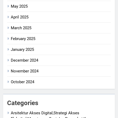
May 2025
April 2025
March 2025
February 2025
January 2025
December 2024
November 2024
October 2024
Categories
Arsitektur Akses Digital,Strategi Akses