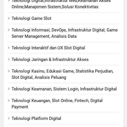
Teknologi Digital,Infrastruktur Web,Keamanan Akses
Online,Manajemen Sistem,Solusi Konektivitas
Teknologi Game Slot
Teknologi Informasi, DevOps, Infrastruktur Digital, Game
Server Management, Analisis Data
Teknologi Interaktif dan UX Slot Digital
Teknologi Jaringan & Infrastruktur Akses
Teknologi Kasino, Edukasi Game, Statistika Perjudian,
Slot Digital, Analisis Peluang
Teknologi Keamanan, Sistem Login, Infrastruktur Digital
Teknologi Keuangan, Slot Online, Fintech, Digital
Payment
Teknologi Platform Digital