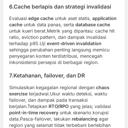
6.Cache berlapis dan strategi invalidasi
Evaluasi
edge cache
untuk aset statis,
application
cache
untuk data panas, serta
database cache
untuk kueri berat.Metrik yang dipantau: cache hit
ratio, eviction pattern, dan dampak invalidasi
terhadap p95.Uji
event-driven invalidation
sehingga perubahan penting langsung memicu
penyegaran konten terdistribusi, mencegah
inkonsistensi persepsi di berbagai region.
7.Ketahanan, failover, dan DR
Simulasikan kegagalan regional dengan
chaos
exercise
terjadwal.Ukur waktu deteksi, waktu
failover, dan dampak pada transaksi
berjalan.Tetapkan
RTO/RPO
yang jelas; validasi
point-in-time recovery
untuk skenario korupsi
data.Pasca-failover, lakukan
rebalancing
agar
region yang selamat tidak terbebani berlebihan