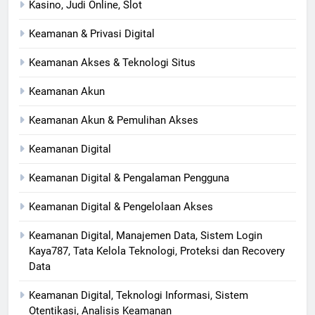
Kasino, Judi Online, Slot
Keamanan & Privasi Digital
Keamanan Akses & Teknologi Situs
Keamanan Akun
Keamanan Akun & Pemulihan Akses
Keamanan Digital
Keamanan Digital & Pengalaman Pengguna
Keamanan Digital & Pengelolaan Akses
Keamanan Digital, Manajemen Data, Sistem Login
Kaya787, Tata Kelola Teknologi, Proteksi dan Recovery
Data
Keamanan Digital, Teknologi Informasi, Sistem
Otentikasi, Analisis Keamanan