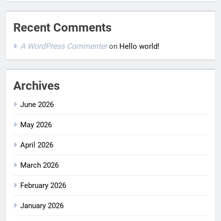
Recent Comments
A WordPress Commenter
on
Hello world!
Archives
June 2026
May 2026
April 2026
March 2026
February 2026
January 2026