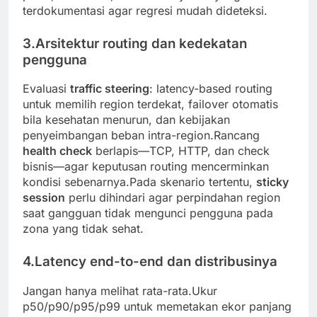
terdokumentasi agar regresi mudah dideteksi.
3.Arsitektur routing dan kedekatan
pengguna
Evaluasi
traffic steering
: latency-based routing
untuk memilih region terdekat, failover otomatis
bila kesehatan menurun, dan kebijakan
penyeimbangan beban intra-region.Rancang
health check
berlapis—TCP, HTTP, dan check
bisnis—agar keputusan routing mencerminkan
kondisi sebenarnya.Pada skenario tertentu,
sticky
session
perlu dihindari agar perpindahan region
saat gangguan tidak mengunci pengguna pada
zona yang tidak sehat.
4.Latency end-to-end dan distribusinya
Jangan hanya melihat rata-rata.Ukur
p50/p90/p95/p99 untuk memetakan ekor panjang