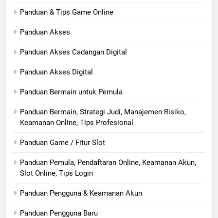
Panduan & Tips Game Online
Panduan Akses
Panduan Akses Cadangan Digital
Panduan Akses Digital
Panduan Bermain untuk Pemula
Panduan Bermain, Strategi Judi, Manajemen Risiko,
Keamanan Online, Tips Profesional
Panduan Game / Fitur Slot
Panduan Pemula, Pendaftaran Online, Keamanan Akun,
Slot Online, Tips Login
Panduan Pengguna & Keamanan Akun
Panduan Pengguna Baru