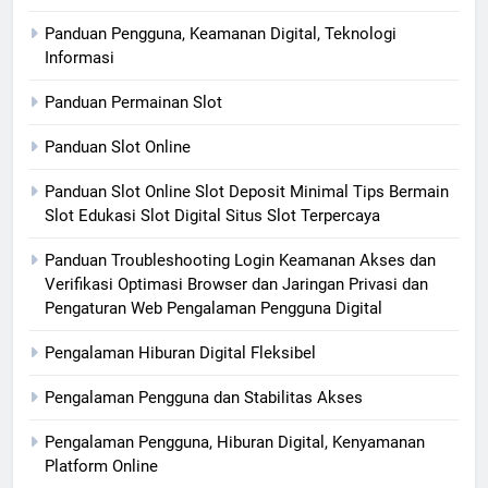
Panduan Pengguna, Keamanan Digital, Teknologi
Informasi
Panduan Permainan Slot
Panduan Slot Online
Panduan Slot Online Slot Deposit Minimal Tips Bermain
Slot Edukasi Slot Digital Situs Slot Terpercaya
Panduan Troubleshooting Login Keamanan Akses dan
Verifikasi Optimasi Browser dan Jaringan Privasi dan
Pengaturan Web Pengalaman Pengguna Digital
Pengalaman Hiburan Digital Fleksibel
Pengalaman Pengguna dan Stabilitas Akses
Pengalaman Pengguna, Hiburan Digital, Kenyamanan
Platform Online