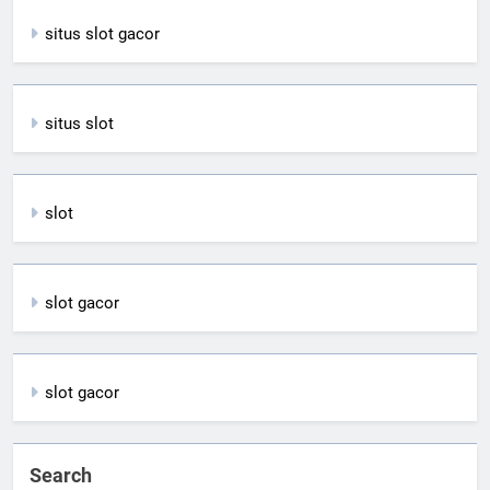
situs slot gacor
situs slot
slot
slot gacor
slot gacor
Search