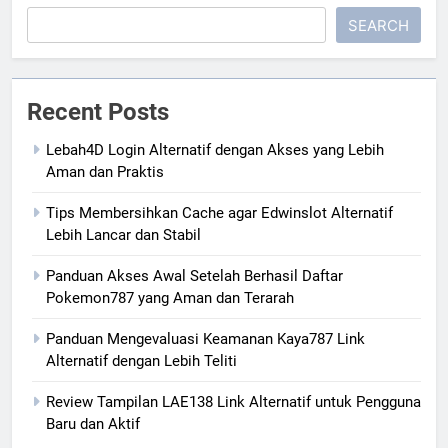
SEARCH
Recent Posts
Lebah4D Login Alternatif dengan Akses yang Lebih
Aman dan Praktis
Tips Membersihkan Cache agar Edwinslot Alternatif
Lebih Lancar dan Stabil
Panduan Akses Awal Setelah Berhasil Daftar
Pokemon787 yang Aman dan Terarah
Panduan Mengevaluasi Keamanan Kaya787 Link
Alternatif dengan Lebih Teliti
Review Tampilan LAE138 Link Alternatif untuk Pengguna
Baru dan Aktif