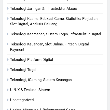
Teknologi Jaringan & Infrastruktur Akses
Teknologi Kasino, Edukasi Game, Statistika Perjudian,
Slot Digital, Analisis Peluang
Teknologi Keamanan, Sistem Login, Infrastruktur Digital
Teknologi Keuangan, Slot Online, Fintech, Digital
Payment
Teknologi Platform Digital
Teknologi Togel
Teknologi, iGaming, Sistem Keuangan
UI/UX & Evaluasi Sistem
Uncategorized