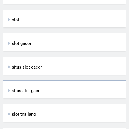
slot
slot gacor
situs slot gacor
situs slot gacor
slot thailand