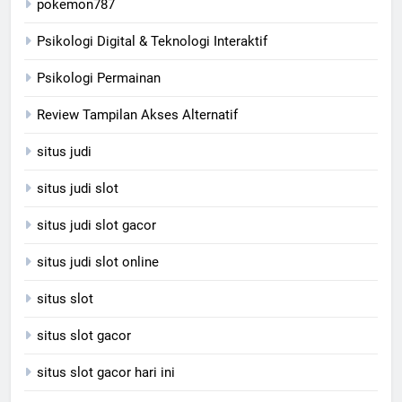
pokemon787
Psikologi Digital & Teknologi Interaktif
Psikologi Permainan
Review Tampilan Akses Alternatif
situs judi
situs judi slot
situs judi slot gacor
situs judi slot online
situs slot
situs slot gacor
situs slot gacor hari ini