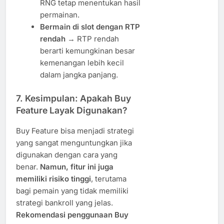
RNG tetap menentukan hasil
permainan.
Bermain di slot dengan RTP
rendah
→ RTP rendah
berarti kemungkinan besar
kemenangan lebih kecil
dalam jangka panjang.
7.
Kesimpulan: Apakah Buy
Feature Layak Digunakan?
Buy Feature bisa menjadi strategi
yang sangat menguntungkan jika
digunakan dengan cara yang
benar.
Namun, fitur ini juga
memiliki risiko tinggi
, terutama
bagi pemain yang tidak memiliki
strategi bankroll yang jelas.
Rekomendasi penggunaan Buy