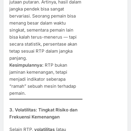
jutaan putaran. Artinya, hasil dalam
jangka pendek bisa sangat
bervariasi. Seorang pemain bisa
menang besar dalam waktu
singkat, sementara pemain lain
bisa kalah terus-menerus — tapi
secara statistik, persentase akan
tetap sesuai RTP dalam jangka
panjang.
Kesimpulannya:
RTP bukan
jaminan kemenangan, tetapi
menjadi indikator seberapa
“ramah” sebuah mesin terhadap
pemain.
3. Volatilitas: Tingkat Risiko dan
Frekuensi Kemenangan
Selain RTP,
volatilitas
(atau