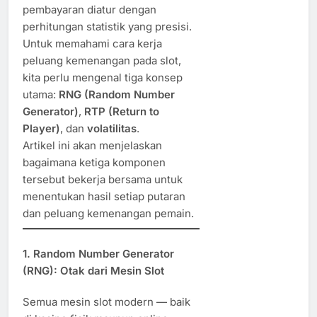
pembayaran diatur dengan
perhitungan statistik yang presisi.
Untuk memahami cara kerja
peluang kemenangan pada slot,
kita perlu mengenal tiga konsep
utama:
RNG (Random Number
Generator)
,
RTP (Return to
Player)
, dan
volatilitas
.
Artikel ini akan menjelaskan
bagaimana ketiga komponen
tersebut bekerja bersama untuk
menentukan hasil setiap putaran
dan peluang kemenangan pemain.
1. Random Number Generator
(RNG): Otak dari Mesin Slot
Semua mesin slot modern — baik