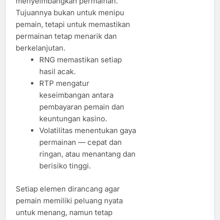
menyeimbangkan permainan.
Tujuannya bukan untuk menipu
pemain, tetapi untuk memastikan
permainan tetap menarik dan
berkelanjutan.
RNG memastikan setiap
hasil acak.
RTP mengatur
keseimbangan antara
pembayaran pemain dan
keuntungan kasino.
Volatilitas menentukan gaya
permainan — cepat dan
ringan, atau menantang dan
berisiko tinggi.
Setiap elemen dirancang agar
pemain memiliki peluang nyata
untuk menang, namun tetap