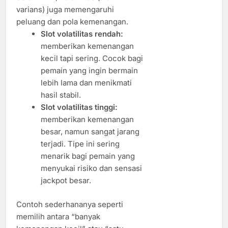
varians) juga memengaruhi
peluang dan pola kemenangan.
Slot volatilitas rendah:
memberikan kemenangan
kecil tapi sering. Cocok bagi
pemain yang ingin bermain
lebih lama dan menikmati
hasil stabil.
Slot volatilitas tinggi:
memberikan kemenangan
besar, namun sangat jarang
terjadi. Tipe ini sering
menarik bagi pemain yang
menyukai risiko dan sensasi
jackpot besar.
Contoh sederhananya seperti
memilih antara “banyak