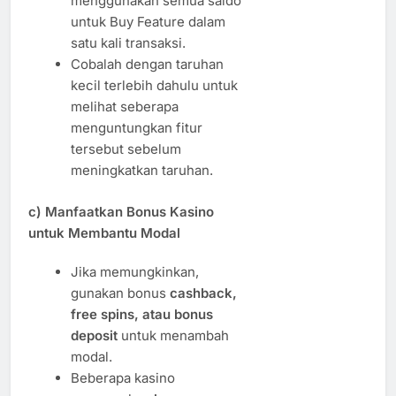
menggunakan semua saldo
untuk Buy Feature dalam
satu kali transaksi.
Cobalah dengan taruhan
kecil terlebih dahulu untuk
melihat seberapa
menguntungkan fitur
tersebut sebelum
meningkatkan taruhan.
c)
Manfaatkan Bonus Kasino
untuk Membantu Modal
Jika memungkinkan,
gunakan bonus
cashback,
free spins, atau bonus
deposit
untuk menambah
modal.
Beberapa kasino