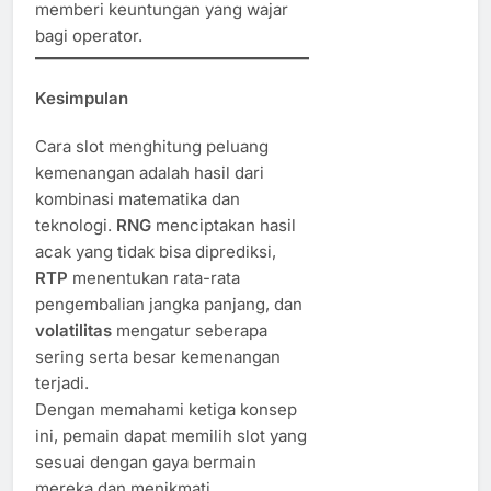
memberi keuntungan yang wajar
bagi operator.
Kesimpulan
Cara slot menghitung peluang
kemenangan adalah hasil dari
kombinasi matematika dan
teknologi.
RNG
menciptakan hasil
acak yang tidak bisa diprediksi,
RTP
menentukan rata-rata
pengembalian jangka panjang, dan
volatilitas
mengatur seberapa
sering serta besar kemenangan
terjadi.
Dengan memahami ketiga konsep
ini, pemain dapat memilih slot yang
sesuai dengan gaya bermain
mereka dan menikmati