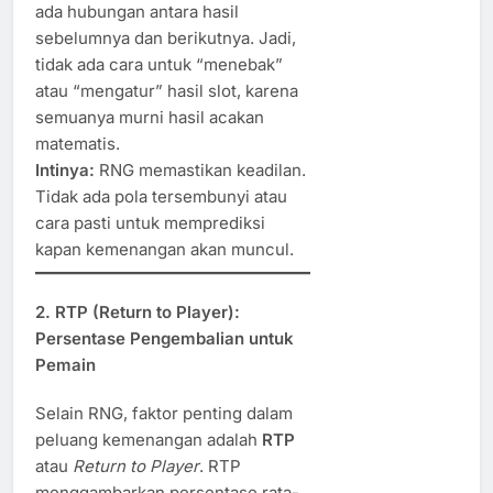
ada hubungan antara hasil
sebelumnya dan berikutnya. Jadi,
tidak ada cara untuk “menebak”
atau “mengatur” hasil slot, karena
semuanya murni hasil acakan
matematis.
Intinya:
RNG memastikan keadilan.
Tidak ada pola tersembunyi atau
cara pasti untuk memprediksi
kapan kemenangan akan muncul.
2. RTP (Return to Player):
Persentase Pengembalian untuk
Pemain
Selain RNG, faktor penting dalam
peluang kemenangan adalah
RTP
atau
Return to Player
. RTP
menggambarkan persentase rata-