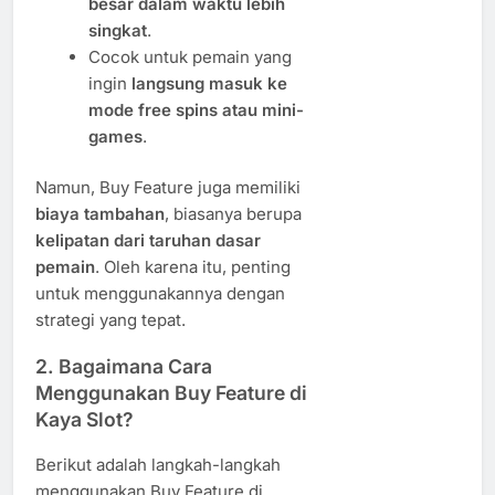
besar dalam waktu lebih
singkat
.
Cocok untuk pemain yang
ingin
langsung masuk ke
mode free spins atau mini-
games
.
Namun, Buy Feature juga memiliki
biaya tambahan
, biasanya berupa
kelipatan dari taruhan dasar
pemain
. Oleh karena itu, penting
untuk menggunakannya dengan
strategi yang tepat.
2.
Bagaimana Cara
Menggunakan Buy Feature di
Kaya Slot?
Berikut adalah langkah-langkah
menggunakan Buy Feature di