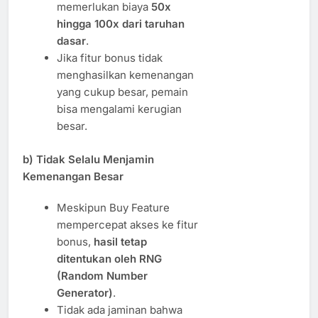
memerlukan biaya
50x
hingga 100x dari taruhan
dasar
.
Jika fitur bonus tidak
menghasilkan kemenangan
yang cukup besar, pemain
bisa mengalami kerugian
besar.
b)
Tidak Selalu Menjamin
Kemenangan Besar
Meskipun Buy Feature
mempercepat akses ke fitur
bonus,
hasil tetap
ditentukan oleh RNG
(Random Number
Generator)
.
Tidak ada jaminan bahwa