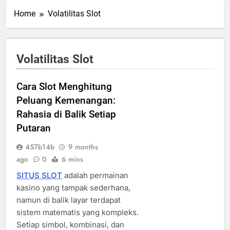
Home
Volatilitas Slot
Volatilitas Slot
Cara Slot Menghitung
Peluang Kemenangan:
Rahasia di Balik Setiap
Putaran
457b14b
9 months
ago
0
6 mins
SITUS SLOT
adalah permainan
kasino yang tampak sederhana,
namun di balik layar terdapat
sistem matematis yang kompleks.
Setiap simbol, kombinasi, dan