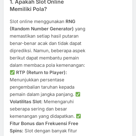
1. Apakah Slot Online
Memiliki Pola?
Slot online menggunakan
RNG
(Random Number Generator)
yang
memastikan setiap hasil putaran
benar-benar acak dan tidak dapat
diprediksi. Namun, beberapa aspek
berikut dapat membantu pemain
dalam membaca pola kemenangan:
RTP (Return to Player):
Menunjukkan persentase
pengembalian taruhan kepada
pemain dalam jangka panjang.
Volatilitas Slot:
Memengaruhi
seberapa sering dan besar
kemenangan yang didapatkan.
Fitur Bonus dan Frekuensi Free
Spins:
Slot dengan banyak fitur