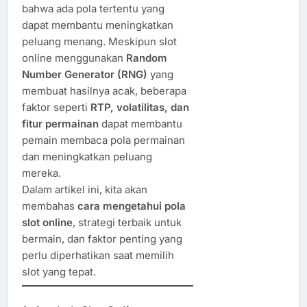
bahwa ada pola tertentu yang
dapat membantu meningkatkan
peluang menang. Meskipun slot
online menggunakan
Random
Number Generator (RNG)
yang
membuat hasilnya acak, beberapa
faktor seperti
RTP, volatilitas, dan
fitur permainan
dapat membantu
pemain membaca pola permainan
dan meningkatkan peluang
mereka.
Dalam artikel ini, kita akan
membahas
cara mengetahui pola
slot online
, strategi terbaik untuk
bermain, dan faktor penting yang
perlu diperhatikan saat memilih
slot yang tepat.