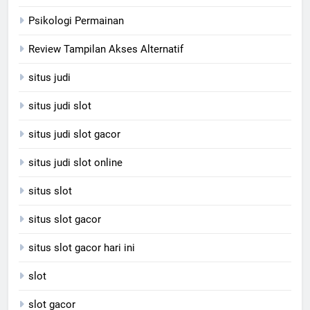
Psikologi Permainan
Review Tampilan Akses Alternatif
situs judi
situs judi slot
situs judi slot gacor
situs judi slot online
situs slot
situs slot gacor
situs slot gacor hari ini
slot
slot gacor