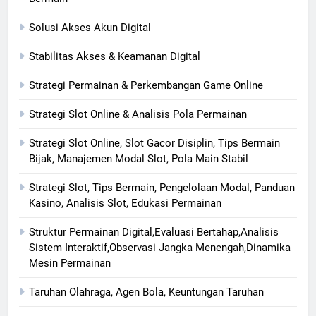
Solusi Akses Akun Digital
Stabilitas Akses & Keamanan Digital
Strategi Permainan & Perkembangan Game Online
Strategi Slot Online & Analisis Pola Permainan
Strategi Slot Online, Slot Gacor Disiplin, Tips Bermain
Bijak, Manajemen Modal Slot, Pola Main Stabil
Strategi Slot, Tips Bermain, Pengelolaan Modal, Panduan
Kasino, Analisis Slot, Edukasi Permainan
Struktur Permainan Digital,Evaluasi Bertahap,Analisis
Sistem Interaktif,Observasi Jangka Menengah,Dinamika
Mesin Permainan
Taruhan Olahraga, Agen Bola, Keuntungan Taruhan