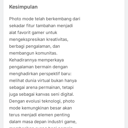
Kesimpulan
Photo mode telah berkembang dari
sekadar fitur tambahan menjadi
alat favorit gamer untuk
mengekspresikan kreativitas,
berbagi pengalaman, dan
membangun komunitas.
Kehadirannya memperkaya
pengalaman bermain dengan
menghadirkan perspektif baru:
melihat dunia virtual bukan hanya
sebagai arena permainan, tetapi
juga sebagai kanvas seni digital.
Dengan evolusi teknologi, photo
mode kemungkinan besar akan
terus menjadi elemen penting
dalam masa depan industri game,