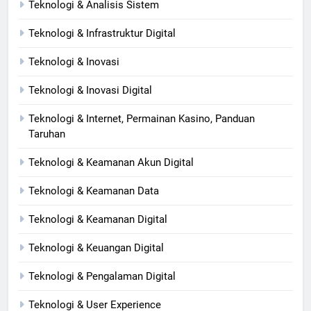
Teknologi & Analisis Sistem
Teknologi & Infrastruktur Digital
Teknologi & Inovasi
Teknologi & Inovasi Digital
Teknologi & Internet, Permainan Kasino, Panduan
Taruhan
Teknologi & Keamanan Akun Digital
Teknologi & Keamanan Data
Teknologi & Keamanan Digital
Teknologi & Keuangan Digital
Teknologi & Pengalaman Digital
Teknologi & User Experience