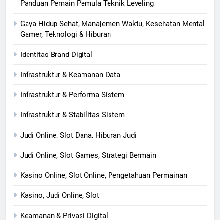
Panduan Pemain Pemula Teknik Leveling
Gaya Hidup Sehat, Manajemen Waktu, Kesehatan Mental
Gamer, Teknologi & Hiburan
Identitas Brand Digital
Infrastruktur & Keamanan Data
Infrastruktur & Performa Sistem
Infrastruktur & Stabilitas Sistem
Judi Online, Slot Dana, Hiburan Judi
Judi Online, Slot Games, Strategi Bermain
Kasino Online, Slot Online, Pengetahuan Permainan
Kasino, Judi Online, Slot
Keamanan & Privasi Digital