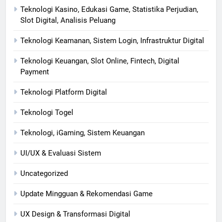
Teknologi Kasino, Edukasi Game, Statistika Perjudian,
Slot Digital, Analisis Peluang
Teknologi Keamanan, Sistem Login, Infrastruktur Digital
Teknologi Keuangan, Slot Online, Fintech, Digital
Payment
Teknologi Platform Digital
Teknologi Togel
Teknologi, iGaming, Sistem Keuangan
UI/UX & Evaluasi Sistem
Uncategorized
Update Mingguan & Rekomendasi Game
UX Design & Transformasi Digital