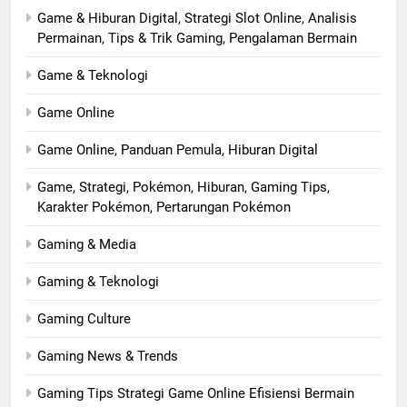
Game & Hiburan Digital, Strategi Slot Online, Analisis
Permainan, Tips & Trik Gaming, Pengalaman Bermain
Game & Teknologi
Game Online
Game Online, Panduan Pemula, Hiburan Digital
Game, Strategi, Pokémon, Hiburan, Gaming Tips,
Karakter Pokémon, Pertarungan Pokémon
Gaming & Media
Gaming & Teknologi
Gaming Culture
Gaming News & Trends
Gaming Tips Strategi Game Online Efisiensi Bermain