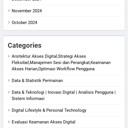
November 2024
October 2024
Categories
Arsitektur Akses Digital,Strategi Akses
Fleksibel,Manajemen Sesi dan Perangkat,Keamanan
Akses Harian,Optimasi Workflow Pengguna
Data & Statistik Permainan
Data & Teknologi | Inovasi Digital | Analisis Pengguna |
Sistem Informasi
Digital Lifestyle & Personal Technology
Evaluasi Keamanan Akses Digital