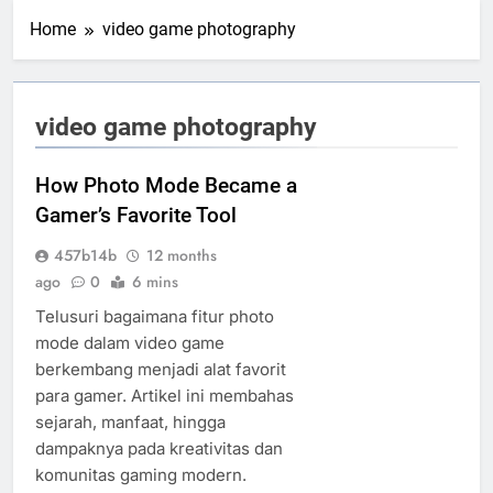
Home
video game photography
video game photography
How Photo Mode Became a
Gamer’s Favorite Tool
457b14b
12 months
ago
0
6 mins
Telusuri bagaimana fitur photo
mode dalam video game
berkembang menjadi alat favorit
para gamer. Artikel ini membahas
sejarah, manfaat, hingga
dampaknya pada kreativitas dan
komunitas gaming modern.