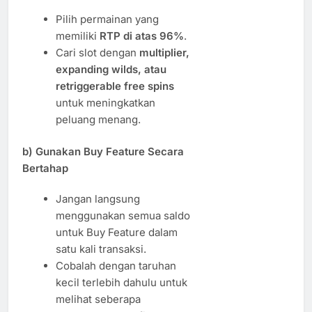
Pilih permainan yang
memiliki
RTP di atas 96%
.
Cari slot dengan
multiplier,
expanding wilds, atau
retriggerable free spins
untuk meningkatkan
peluang menang.
b)
Gunakan Buy Feature Secara
Bertahap
Jangan langsung
menggunakan semua saldo
untuk Buy Feature dalam
satu kali transaksi.
Cobalah dengan taruhan
kecil terlebih dahulu untuk
melihat seberapa