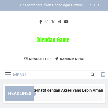
Skip
Panduan Akses Awal Setelah Berhasil Daftar
to
Pokemon787 yang Aman dan Terarah
content
Panduan Mengevaluasi Keamanan Kaya787 Link
Alternatif dengan Lebih Teliti
Lebah4D Login Alternatif dengan Akses yang
Lebih Aman dan Praktis
Tips Membersihkan Cache agar Edwinslot
Alternatif Lebih Lancar dan Stabil
Panduan Akses Awal Setelah Berhasil Daftar
Pokemon787 yang Aman dan Terarah
Diendan Game
Ikuti Komunitas Game Dan Dapatkan Tips
Panduan Mengevaluasi Keamanan Kaya787 Link
NEWSLETTER
RANDOM NEWS
Alternatif dengan Lebih Teliti
Bermain Di Diendan Game.
MENU
bah4D Login Alternatif dengan Akses yang Lebih Aman dan Pr
HEADLINES
Months Ago