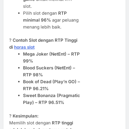
slot.
Pilih slot dengan
RTP
minimal 96%
agar peluang
menang lebih baik.
?
Contoh Slot dengan RTP Tinggi
di
horas slot
Mega Joker (NetEnt) – RTP
99%
Blood Suckers (NetEnt) –
RTP 98%
Book of Dead (Play’n GO) –
RTP 96.21%
Sweet Bonanza (Pragmatic
Play) – RTP 96.51%
?
Kesimpulan:
Memilih slot dengan
RTP tinggi