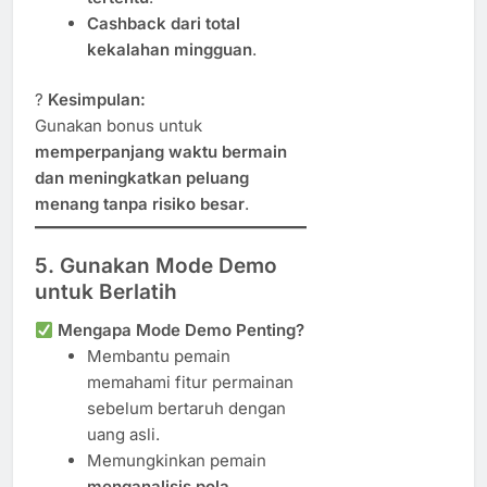
Cashback dari total
kekalahan mingguan
.
?
Kesimpulan:
Gunakan bonus untuk
memperpanjang waktu bermain
dan meningkatkan peluang
menang tanpa risiko besar
.
5. Gunakan Mode Demo
untuk Berlatih
Mengapa Mode Demo Penting?
Membantu pemain
memahami fitur permainan
sebelum bertaruh dengan
uang asli.
Memungkinkan pemain
menganalisis pola