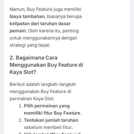
Namun, Buy Feature juga memiliki
biaya tambahan
, biasanya berupa
kelipatan dari taruhan dasar
pemain
. Oleh karena itu, penting
untuk menggunakannya dengan
strategi yang tepat.
2.
Bagaimana Cara
Menggunakan Buy Feature di
Kaya Slot?
Berikut adalah langkah-langkah
menggunakan Buy Feature di
permainan Kaya Slot:
Pilih permainan yang
memiliki fitur Buy Feature
.
Tentukan jumlah taruhan
sebelum membeli fitur.