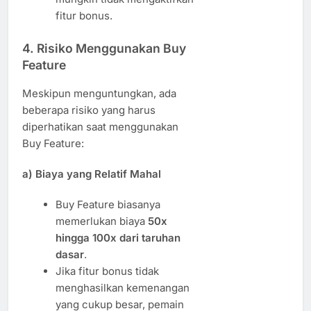
fitur bonus.
4.
Risiko Menggunakan Buy
Feature
Meskipun menguntungkan, ada
beberapa risiko yang harus
diperhatikan saat menggunakan
Buy Feature:
a)
Biaya yang Relatif Mahal
Buy Feature biasanya
memerlukan biaya
50x
hingga 100x dari taruhan
dasar
.
Jika fitur bonus tidak
menghasilkan kemenangan
yang cukup besar, pemain