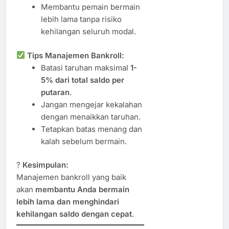
Membantu pemain bermain
lebih lama tanpa risiko
kehilangan seluruh modal.
Tips Manajemen Bankroll:
Batasi taruhan maksimal
1-
5% dari total saldo per
putaran
.
Jangan mengejar kekalahan
dengan menaikkan taruhan.
Tetapkan batas menang dan
kalah sebelum bermain.
?
Kesimpulan:
Manajemen bankroll yang baik
akan
membantu Anda bermain
lebih lama dan menghindari
kehilangan saldo dengan cepat
.