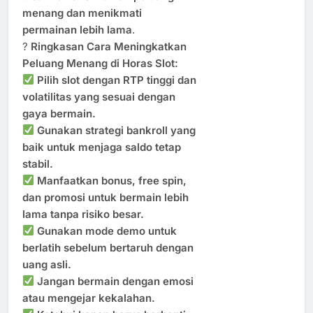
menang dan menikmati
permainan lebih lama
.
?
Ringkasan Cara Meningkatkan
Peluang Menang di Horas Slot:
Pilih slot dengan RTP tinggi dan
volatilitas yang sesuai dengan
gaya bermain.
Gunakan strategi bankroll yang
baik untuk menjaga saldo tetap
stabil.
Manfaatkan bonus, free spin,
dan promosi untuk bermain lebih
lama tanpa risiko besar.
Gunakan mode demo untuk
berlatih sebelum bertaruh dengan
uang asli.
Jangan bermain dengan emosi
atau mengejar kekalahan.