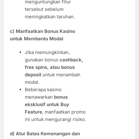
menguntungkan fitur
tersebut sebelum
meningkatkan taruhan.
c)
Manfaatkan Bonus Kasino
untuk Membantu Modal
Jika memungkinkan,
gunakan bonus
cashback,
free spins, atau bonus
deposit
untuk menambah
modal.
Beberapa kasino
menawarkan
bonus
eksklusif untuk Buy
Feature
, manfaatkan promo
ini untuk mengurangi risiko.
d)
Atur Batas Kemenangan dan