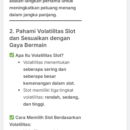
adalah langkah pertama untuk
meningkatkan peluang menang
dalam jangka panjang
.
2. Pahami Volatilitas Slot
dan Sesuaikan dengan
Gaya Bermain
Apa Itu Volatilitas Slot?
Volatilitas menentukan
seberapa sering dan
seberapa besar
kemenangan dalam slot
.
Slot memiliki tiga tingkat
volatilitas:
rendah, sedang,
dan tinggi
.
Cara Memilih Slot Berdasarkan
Volatilitas: