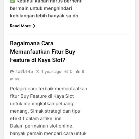
Ketahui kapan harus berhenti
bermain untuk menghindari
kehilangan lebih banyak saldo.
Read More
Bagaimana Cara
Memanfaatkan Fitur Buy
Feature di Kaya Slot?
457b14b
1 year ago
0
8
mins
Pelajari cara terbaik memanfaatkan
fitur Buy Feature di Kaya Slot
untuk meningkatkan peluang
menang. Simak strategi dan tips
efektif dalam artikel ini!
Dalam permainan slot online,
banyak pemain mencari cara untuk