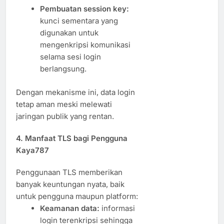
Pembuatan session key:
kunci sementara yang
digunakan untuk
mengenkripsi komunikasi
selama sesi login
berlangsung.
Dengan mekanisme ini, data login
tetap aman meski melewati
jaringan publik yang rentan.
4. Manfaat TLS bagi Pengguna
Kaya787
Penggunaan TLS memberikan
banyak keuntungan nyata, baik
untuk pengguna maupun platform:
Keamanan data:
informasi
login terenkripsi sehingga