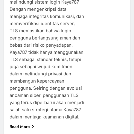
melindungi sistem login Kaya787.
Dengan mengenkripsi data,
menjaga integritas komunikasi, dan
memverifikasi identitas server,
TLS memastikan bahwa login
pengguna berlangsung aman dan
bebas dari risiko penyadapan.
Kaya787 tidak hanya menggunakan
TLS sebagai standar teknis, tetapi
juga sebagai wujud komitmen
dalam melindungi privasi dan
membangun kepercayaan
pengguna. Seiring dengan evolusi
ancaman siber, penggunaan TLS
yang terus diperbarui akan menjadi
salah satu strategi utama Kaya787
dalam menjaga keamanan digital.
Read More