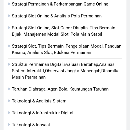
Strategi Permainan & Perkembangan Game Online
Strategi Slot Online & Analisis Pola Permainan
Strategi Slot Online, Slot Gacor Disiplin, Tips Bermain
Bijak, Manajemen Modal Slot, Pola Main Stabil
Strategi Slot, Tips Bermain, Pengelolaan Modal, Panduan
Kasino, Analisis Slot, Edukasi Permainan
Struktur Permainan Digital,Evaluasi Bertahap,Analisis
Sistem Interaktif,Observasi Jangka Menengah,Dinamika
Mesin Permainan
Taruhan Olahraga, Agen Bola, Keuntungan Taruhan
Teknologi & Analisis Sistem
Teknologi & Infrastruktur Digital
Teknologi & Inovasi