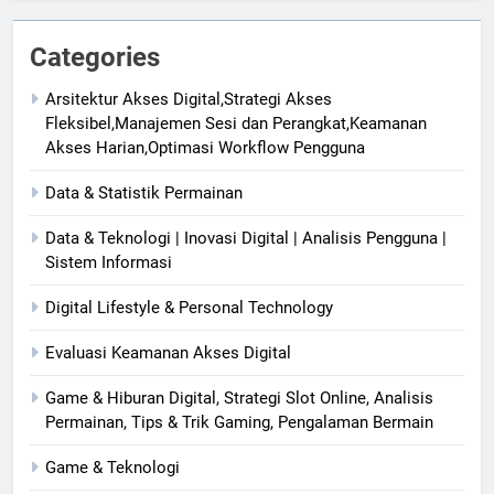
Categories
Arsitektur Akses Digital,Strategi Akses
Fleksibel,Manajemen Sesi dan Perangkat,Keamanan
Akses Harian,Optimasi Workflow Pengguna
Data & Statistik Permainan
Data & Teknologi | Inovasi Digital | Analisis Pengguna |
Sistem Informasi
Digital Lifestyle & Personal Technology
Evaluasi Keamanan Akses Digital
Game & Hiburan Digital, Strategi Slot Online, Analisis
Permainan, Tips & Trik Gaming, Pengalaman Bermain
Game & Teknologi