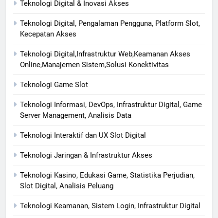
Teknologi Digital & Inovasi Akses
Teknologi Digital, Pengalaman Pengguna, Platform Slot,
Kecepatan Akses
Teknologi Digital,Infrastruktur Web,Keamanan Akses
Online,Manajemen Sistem,Solusi Konektivitas
Teknologi Game Slot
Teknologi Informasi, DevOps, Infrastruktur Digital, Game
Server Management, Analisis Data
Teknologi Interaktif dan UX Slot Digital
Teknologi Jaringan & Infrastruktur Akses
Teknologi Kasino, Edukasi Game, Statistika Perjudian,
Slot Digital, Analisis Peluang
Teknologi Keamanan, Sistem Login, Infrastruktur Digital