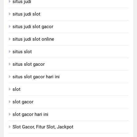
situs judi
situs judi slot
situs judi slot gacor
situs judi slot online
situs slot
situs slot gacor
situs slot gacor hari ini
slot
slot gacor
slot gacor hari ini
Slot Gacor, Fitur Slot, Jackpot