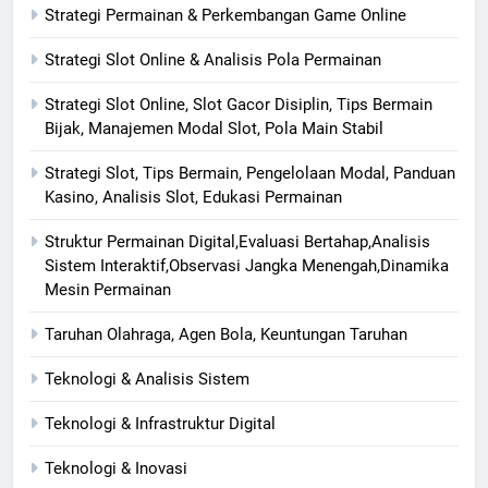
Strategi Permainan & Perkembangan Game Online
Strategi Slot Online & Analisis Pola Permainan
Strategi Slot Online, Slot Gacor Disiplin, Tips Bermain
Bijak, Manajemen Modal Slot, Pola Main Stabil
Strategi Slot, Tips Bermain, Pengelolaan Modal, Panduan
Kasino, Analisis Slot, Edukasi Permainan
Struktur Permainan Digital,Evaluasi Bertahap,Analisis
Sistem Interaktif,Observasi Jangka Menengah,Dinamika
Mesin Permainan
Taruhan Olahraga, Agen Bola, Keuntungan Taruhan
Teknologi & Analisis Sistem
Teknologi & Infrastruktur Digital
Teknologi & Inovasi