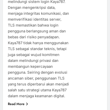
melindungi sistem login Kaya787.
Dengan mengenkripsi data,
menjaga integritas komunikasi, dan
memverifikasi identitas server,
TLS memastikan bahwa login
pengguna berlangsung aman dan
bebas dari risiko penyadapan.
Kaya787 tidak hanya menggunakan
TLS sebagai standar teknis, tetapi
juga sebagai wujud komitmen
dalam melindungi privasi dan
membangun kepercayaan
pengguna. Seiring dengan evolusi
ancaman siber, penggunaan TLS
yang terus diperbarui akan menjadi
salah satu strategi utama Kaya787
dalam menjaga keamanan digital.
Read More