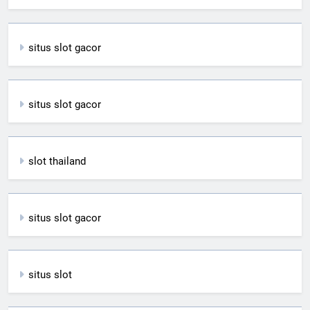
situs slot gacor
situs slot gacor
slot thailand
situs slot gacor
situs slot