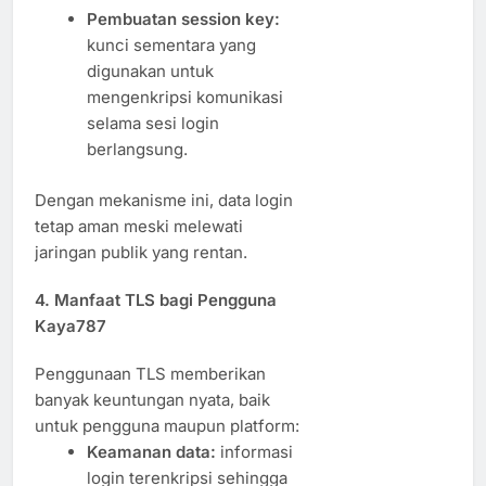
Pembuatan session key:
kunci sementara yang
digunakan untuk
mengenkripsi komunikasi
selama sesi login
berlangsung.
Dengan mekanisme ini, data login
tetap aman meski melewati
jaringan publik yang rentan.
4. Manfaat TLS bagi Pengguna
Kaya787
Penggunaan TLS memberikan
banyak keuntungan nyata, baik
untuk pengguna maupun platform:
Keamanan data:
informasi
login terenkripsi sehingga