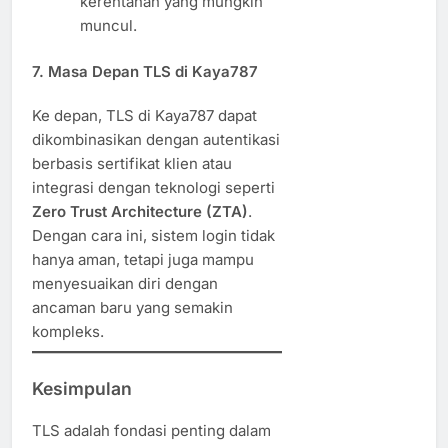
kerentanan yang mungkin
muncul.
7. Masa Depan TLS di Kaya787
Ke depan, TLS di Kaya787 dapat
dikombinasikan dengan autentikasi
berbasis sertifikat klien atau
integrasi dengan teknologi seperti
Zero Trust Architecture (ZTA)
.
Dengan cara ini, sistem login tidak
hanya aman, tetapi juga mampu
menyesuaikan diri dengan
ancaman baru yang semakin
kompleks.
Kesimpulan
TLS adalah fondasi penting dalam