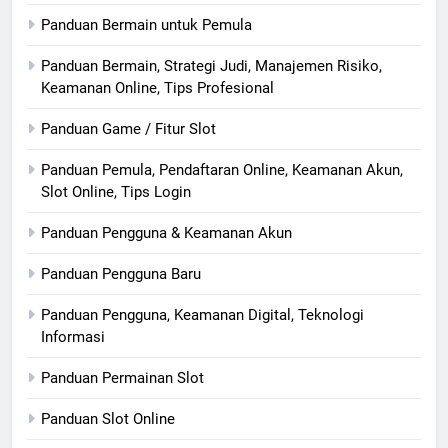
Panduan Bermain untuk Pemula
Panduan Bermain, Strategi Judi, Manajemen Risiko,
Keamanan Online, Tips Profesional
Panduan Game / Fitur Slot
Panduan Pemula, Pendaftaran Online, Keamanan Akun,
Slot Online, Tips Login
Panduan Pengguna & Keamanan Akun
Panduan Pengguna Baru
Panduan Pengguna, Keamanan Digital, Teknologi
Informasi
Panduan Permainan Slot
Panduan Slot Online