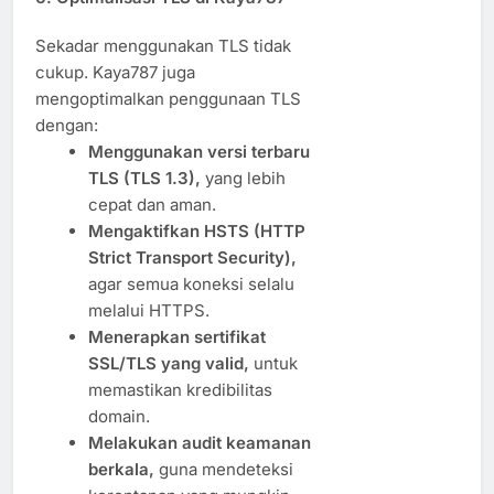
Sekadar menggunakan TLS tidak
cukup. Kaya787 juga
mengoptimalkan penggunaan TLS
dengan:
Menggunakan versi terbaru
TLS (TLS 1.3),
yang lebih
cepat dan aman.
Mengaktifkan HSTS (HTTP
Strict Transport Security),
agar semua koneksi selalu
melalui HTTPS.
Menerapkan sertifikat
SSL/TLS yang valid,
untuk
memastikan kredibilitas
domain.
Melakukan audit keamanan
berkala,
guna mendeteksi