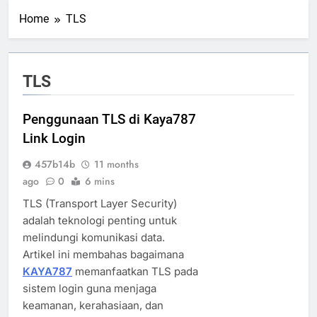
Home
TLS
TLS
Penggunaan TLS di Kaya787
Link Login
457b14b
11 months
ago
0
6 mins
TLS (Transport Layer Security)
adalah teknologi penting untuk
melindungi komunikasi data.
Artikel ini membahas bagaimana
KAYA787
memanfaatkan TLS pada
sistem login guna menjaga
keamanan, kerahasiaan, dan