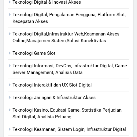
Teknologi Digital & Inovasi Akses
Teknologi Digital, Pengalaman Pengguna, Platform Slot,
Kecepatan Akses
Teknologi Digital,Infrastruktur Web,Keamanan Akses
Online,Manajemen Sistem,Solusi Konektivitas
Teknologi Game Slot
Teknologi Informasi, DevOps, Infrastruktur Digital, Game
Server Management, Analisis Data
Teknologi Interaktif dan UX Slot Digital
Teknologi Jaringan & Infrastruktur Akses
Teknologi Kasino, Edukasi Game, Statistika Perjudian,
Slot Digital, Analisis Peluang
Teknologi Keamanan, Sistem Login, Infrastruktur Digital