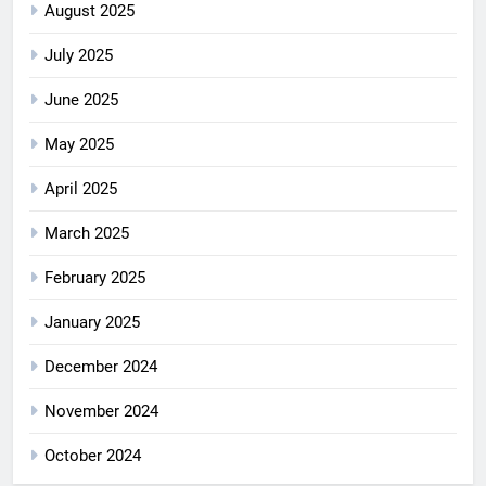
August 2025
July 2025
June 2025
May 2025
April 2025
March 2025
February 2025
January 2025
December 2024
November 2024
October 2024