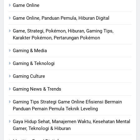
Game Online
Game Online, Panduan Pemula, Hiburan Digital
Game, Strategi, Pokémon, Hiburan, Gaming Tips,
Karakter Pokémon, Pertarungan Pokémon
Gaming & Media
Gaming & Teknologi
Gaming Culture
Gaming News & Trends
Gaming Tips Strategi Game Online Efisiensi Bermain
Panduan Pemain Pemula Teknik Leveling
Gaya Hidup Sehat, Manajemen Waktu, Kesehatan Mental
Gamer, Teknologi & Hiburan