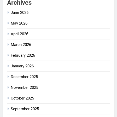
Archives
June 2026
May 2026
April 2026
March 2026
February 2026
January 2026
December 2025
November 2025
October 2025
September 2025