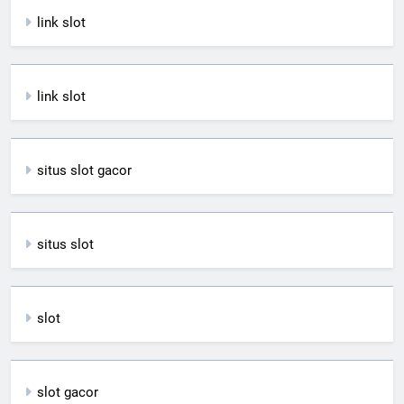
link slot
link slot
situs slot gacor
situs slot
slot
slot gacor