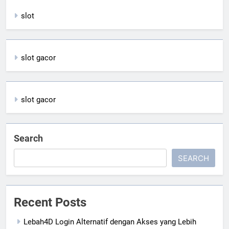
slot
slot gacor
slot gacor
Search
SEARCH
Recent Posts
Lebah4D Login Alternatif dengan Akses yang Lebih