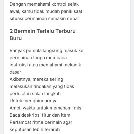
Dengan memahami kontrol sejak
awal, kamu tidak mudah panik saat
situasi permainan semakin cepat
2 Bermain Terlalu Terburu
Buru
Banyak pemula langsung masuk ke
permainan tanpa membaca
instruksi atau memahami mekanik
dasar
Akibatnya, mereka sering
melakukan tindakan yang tidak
perlu atau salah langkah
Untuk menghindarinya
Ambil waktu untuk memahami misi
Baca deskripsi fitur dan item
Perlambat ritme bermain agar
keputusan lebih terarah