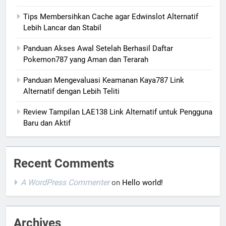
Tips Membersihkan Cache agar Edwinslot Alternatif
Lebih Lancar dan Stabil
Panduan Akses Awal Setelah Berhasil Daftar
Pokemon787 yang Aman dan Terarah
Panduan Mengevaluasi Keamanan Kaya787 Link
Alternatif dengan Lebih Teliti
Review Tampilan LAE138 Link Alternatif untuk Pengguna
Baru dan Aktif
Recent Comments
A WordPress Commenter
on
Hello world!
Archives