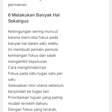
permainan
6 Melakukan Banyak Hal
Sekaligus
Kebingungan sering muncul
karena mencoba fokus pada
banyak hal dalam satu waktu
Ini membuat pemain pemula
kehilangan fokus dan salah
mengambil keputusan
Cara menghindarinya
Fokus pada satu tugas satu per
satu
Selesaikan misi utama sebelum
berpindah ke tugas lain
Prioritaskan tujuan yang paling
mudah terlebih dahulu
Dengan fokus yang terarah,