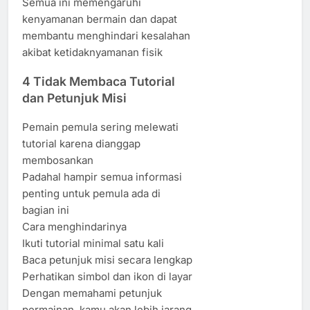
Semua ini memengaruhi
kenyamanan bermain dan dapat
membantu menghindari kesalahan
akibat ketidaknyamanan fisik
4 Tidak Membaca Tutorial
dan Petunjuk Misi
Pemain pemula sering melewati
tutorial karena dianggap
membosankan
Padahal hampir semua informasi
penting untuk pemula ada di
bagian ini
Cara menghindarinya
Ikuti tutorial minimal satu kali
Baca petunjuk misi secara lengkap
Perhatikan simbol dan ikon di layar
Dengan memahami petunjuk
permainan, kamu akan lebih jarang