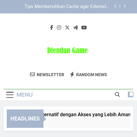
Skip
Panduan Akses Awal Setelah Berhasil Daftar
to
Pokemon787 yang Aman dan Terarah
content
Panduan Mengevaluasi Keamanan Kaya787 Link
Alternatif dengan Lebih Teliti
Lebah4D Login Alternatif dengan Akses yang
Lebih Aman dan Praktis
Tips Membersihkan Cache agar Edwinslot
Alternatif Lebih Lancar dan Stabil
Panduan Akses Awal Setelah Berhasil Daftar
Pokemon787 yang Aman dan Terarah
Diendan Game
Ikuti Komunitas Game Dan Dapatkan Tips
Panduan Mengevaluasi Keamanan Kaya787 Link
NEWSLETTER
RANDOM NEWS
Alternatif dengan Lebih Teliti
Bermain Di Diendan Game.
MENU
ebah4D Login Alternatif dengan Akses yang Lebih Aman dan P
HEADLINES
 Months Ago