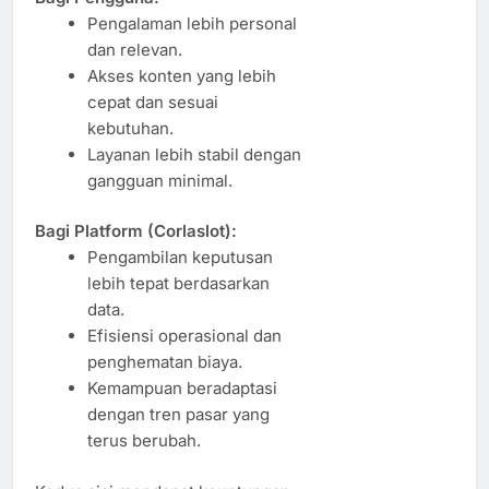
Pengalaman lebih personal
dan relevan.
Akses konten yang lebih
cepat dan sesuai
kebutuhan.
Layanan lebih stabil dengan
gangguan minimal.
Bagi Platform (Corlaslot):
Pengambilan keputusan
lebih tepat berdasarkan
data.
Efisiensi operasional dan
penghematan biaya.
Kemampuan beradaptasi
dengan tren pasar yang
terus berubah.