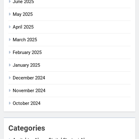
June 2025
May 2025
April 2025
March 2025
February 2025
January 2025
December 2024
November 2024
October 2024
Categories