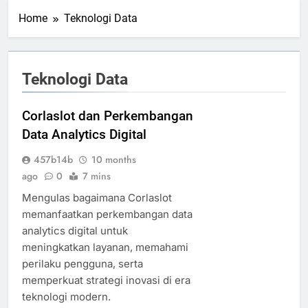
Home
Teknologi Data
Teknologi Data
Corlaslot dan Perkembangan
Data Analytics Digital
457b14b
10 months
ago
0
7 mins
Mengulas bagaimana Corlaslot
memanfaatkan perkembangan data
analytics digital untuk
meningkatkan layanan, memahami
perilaku pengguna, serta
memperkuat strategi inovasi di era
teknologi modern.