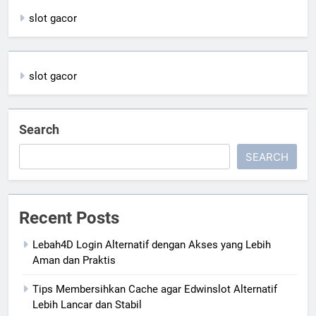
slot gacor
slot gacor
Search
SEARCH
Recent Posts
Lebah4D Login Alternatif dengan Akses yang Lebih
Aman dan Praktis
Tips Membersihkan Cache agar Edwinslot Alternatif
Lebih Lancar dan Stabil