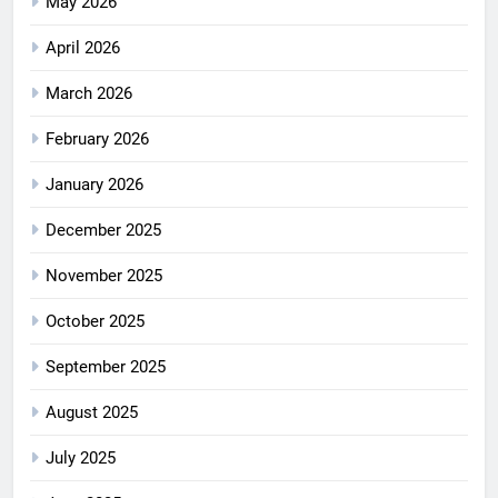
May 2026
April 2026
March 2026
February 2026
January 2026
December 2025
November 2025
October 2025
September 2025
August 2025
July 2025