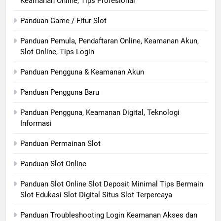
Keamanan Online, Tips Profesional
Panduan Game / Fitur Slot
Panduan Pemula, Pendaftaran Online, Keamanan Akun,
Slot Online, Tips Login
Panduan Pengguna & Keamanan Akun
Panduan Pengguna Baru
Panduan Pengguna, Keamanan Digital, Teknologi
Informasi
Panduan Permainan Slot
Panduan Slot Online
Panduan Slot Online Slot Deposit Minimal Tips Bermain
Slot Edukasi Slot Digital Situs Slot Terpercaya
Panduan Troubleshooting Login Keamanan Akses dan