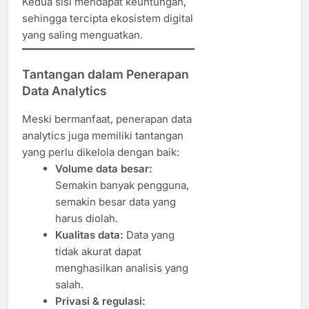
Kedua sisi mendapat keuntungan,
sehingga tercipta ekosistem digital
yang saling menguatkan.
Tantangan dalam Penerapan
Data Analytics
Meski bermanfaat, penerapan data
analytics juga memiliki tantangan
yang perlu dikelola dengan baik:
Volume data besar:
Semakin banyak pengguna,
semakin besar data yang
harus diolah.
Kualitas data:
Data yang
tidak akurat dapat
menghasilkan analisis yang
salah.
Privasi & regulasi: