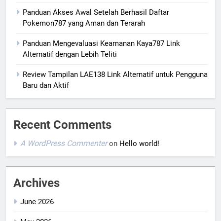
Panduan Akses Awal Setelah Berhasil Daftar
Pokemon787 yang Aman dan Terarah
Panduan Mengevaluasi Keamanan Kaya787 Link
Alternatif dengan Lebih Teliti
Review Tampilan LAE138 Link Alternatif untuk Pengguna
Baru dan Aktif
Recent Comments
A WordPress Commenter
on
Hello world!
Archives
June 2026