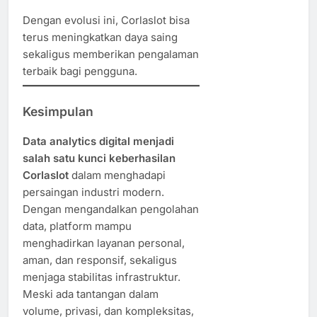
Dengan evolusi ini, Corlaslot bisa
terus meningkatkan daya saing
sekaligus memberikan pengalaman
terbaik bagi pengguna.
Kesimpulan
Data analytics digital menjadi
salah satu kunci keberhasilan
Corlaslot
dalam menghadapi
persaingan industri modern.
Dengan mengandalkan pengolahan
data, platform mampu
menghadirkan layanan personal,
aman, dan responsif, sekaligus
menjaga stabilitas infrastruktur.
Meski ada tantangan dalam
volume, privasi, dan kompleksitas,