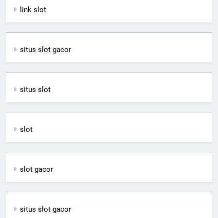
link slot
situs slot gacor
situs slot
slot
slot gacor
situs slot gacor