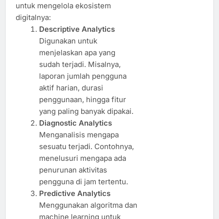
untuk mengelola ekosistem
digitalnya:
Descriptive Analytics
Digunakan untuk
menjelaskan apa yang
sudah terjadi. Misalnya,
laporan jumlah pengguna
aktif harian, durasi
penggunaan, hingga fitur
yang paling banyak dipakai.
Diagnostic Analytics
Menganalisis mengapa
sesuatu terjadi. Contohnya,
menelusuri mengapa ada
penurunan aktivitas
pengguna di jam tertentu.
Predictive Analytics
Menggunakan algoritma dan
machine learning untuk