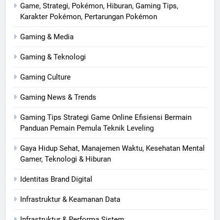
Game, Strategi, Pokémon, Hiburan, Gaming Tips,
Karakter Pokémon, Pertarungan Pokémon
Gaming & Media
Gaming & Teknologi
Gaming Culture
Gaming News & Trends
Gaming Tips Strategi Game Online Efisiensi Bermain
Panduan Pemain Pemula Teknik Leveling
Gaya Hidup Sehat, Manajemen Waktu, Kesehatan Mental
Gamer, Teknologi & Hiburan
Identitas Brand Digital
Infrastruktur & Keamanan Data
Infrastruktur & Performa Sistem