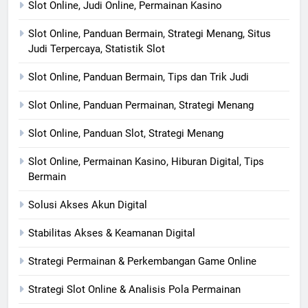
Slot Online, Judi Online, Permainan Kasino
Slot Online, Panduan Bermain, Strategi Menang, Situs
Judi Terpercaya, Statistik Slot
Slot Online, Panduan Bermain, Tips dan Trik Judi
Slot Online, Panduan Permainan, Strategi Menang
Slot Online, Panduan Slot, Strategi Menang
Slot Online, Permainan Kasino, Hiburan Digital, Tips
Bermain
Solusi Akses Akun Digital
Stabilitas Akses & Keamanan Digital
Strategi Permainan & Perkembangan Game Online
Strategi Slot Online & Analisis Pola Permainan