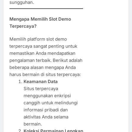
sungguhan.
Mengapa Memilih Slot Demo
Terpercaya?
Memilih platform slot demo
terpercaya sangat penting untuk
memastikan Anda mendapatkan
pengalaman terbaik. Berikut adalah
beberapa alasan mengapa Anda
harus bermain di situs terpercaya:
Keamanan Data
Situs terpercaya
menggunakan enkripsi
canggih untuk melindungi
informasi pribadi dan
aktivitas Anda selama
bermain.
Koleksi Permainan Lengkap