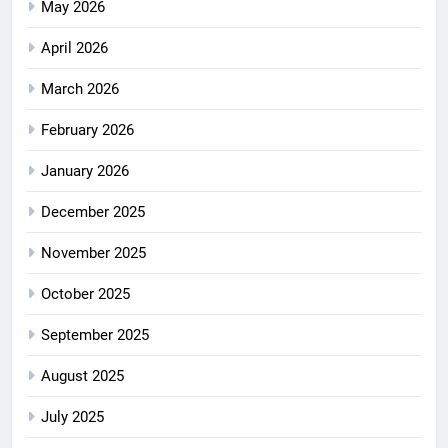
May 2026
April 2026
March 2026
February 2026
January 2026
December 2025
November 2025
October 2025
September 2025
August 2025
July 2025