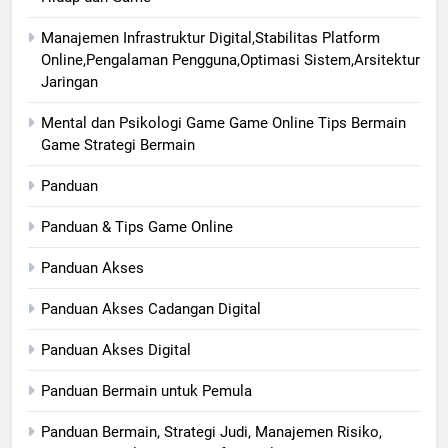
Manajemen Infrastruktur Digital,Stabilitas Platform
Online,Pengalaman Pengguna,Optimasi Sistem,Arsitektur
Jaringan
Mental dan Psikologi Game Game Online Tips Bermain
Game Strategi Bermain
Panduan
Panduan & Tips Game Online
Panduan Akses
Panduan Akses Cadangan Digital
Panduan Akses Digital
Panduan Bermain untuk Pemula
Panduan Bermain, Strategi Judi, Manajemen Risiko,