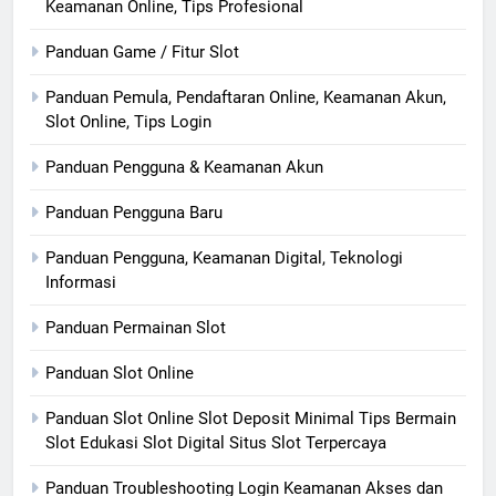
Keamanan Online, Tips Profesional
Panduan Game / Fitur Slot
Panduan Pemula, Pendaftaran Online, Keamanan Akun,
Slot Online, Tips Login
Panduan Pengguna & Keamanan Akun
Panduan Pengguna Baru
Panduan Pengguna, Keamanan Digital, Teknologi
Informasi
Panduan Permainan Slot
Panduan Slot Online
Panduan Slot Online Slot Deposit Minimal Tips Bermain
Slot Edukasi Slot Digital Situs Slot Terpercaya
Panduan Troubleshooting Login Keamanan Akses dan