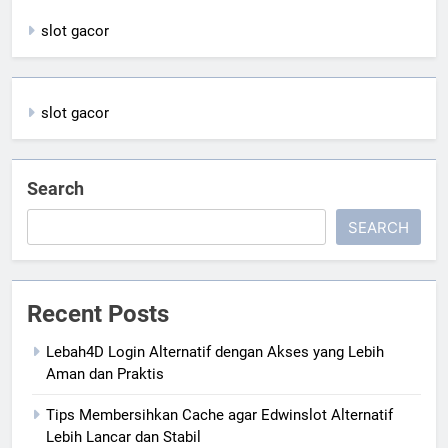
slot gacor
slot gacor
Search
SEARCH
Recent Posts
Lebah4D Login Alternatif dengan Akses yang Lebih
Aman dan Praktis
Tips Membersihkan Cache agar Edwinslot Alternatif
Lebih Lancar dan Stabil