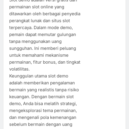
permainan slot online yang
ditawarkan oleh berbagai penyedia
perangkat lunak dan situs slot
terpercaya. Dalam mode demo,
pemain dapat memutar gulungan
tanpa menggunakan uang
sungguhan. Ini memberi peluang
untuk memahami mekanisme
permainan, fitur bonus, dan tingkat
volatilitas.
Keunggulan utama slot demo
adalah memberikan pengalaman
bermain yang realistis tanpa risiko
keuangan. Dengan bermain slot
demo, Anda bisa melatih strategi,
mengeksplorasi tema permainan,
dan mengenali pola kemenangan
sebelum bermain dengan uang