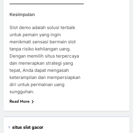
Kesimpulan
Slot demo adalah solusi terbaik
untuk pemain yang ingin
menikmati sensasi bermain slot
tanpa risiko kehilangan uang.
Dengan memilih situs terpercaya
dan menerapkan strategi yang
tepat, Anda dapat mengasah
keterampilan dan mempersiapkan
diri untuk permainan uang
sungguhan.
Read More
situs slot gacor