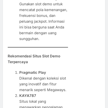
Gunakan slot demo untuk
mencatat pola kemenangan,
frekuensi bonus, dan
peluang jackpot. Informasi
ini bisa berguna saat Anda
bermain dengan uang
sungguhan.
Rekomendasi Situs Slot Demo
Terpercaya
Pragmatic Play
Dikenal dengan koleksi slot
yang inovatif dan fitur
menarik seperti Megaways.
KAYA787
Situs lokal yang
menawarkan pengalaman