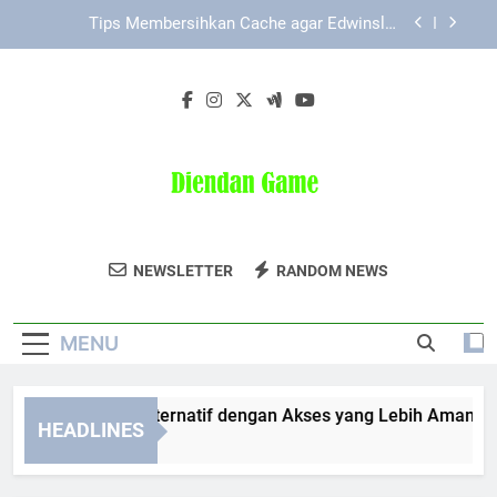
Skip
Panduan Akses Awal Setelah Berhasil Daftar
to
Pokemon787 yang Aman dan Terarah
content
Panduan Mengevaluasi Keamanan Kaya787 Link
Alternatif dengan Lebih Teliti
Lebah4D Login Alternatif dengan Akses yang
Lebih Aman dan Praktis
Tips Membersihkan Cache agar Edwinslot
Alternatif Lebih Lancar dan Stabil
Panduan Akses Awal Setelah Berhasil Daftar
Pokemon787 yang Aman dan Terarah
Diendan Game
Ikuti Komunitas Game Dan Dapatkan Tips
Panduan Mengevaluasi Keamanan Kaya787 Link
NEWSLETTER
RANDOM NEWS
Alternatif dengan Lebih Teliti
Bermain Di Diendan Game.
MENU
ebah4D Login Alternatif dengan Akses yang Lebih Aman dan P
HEADLINES
 Months Ago