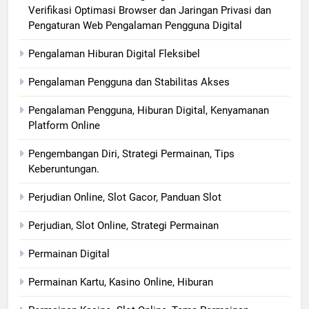
Verifikasi Optimasi Browser dan Jaringan Privasi dan
Pengaturan Web Pengalaman Pengguna Digital
Pengalaman Hiburan Digital Fleksibel
Pengalaman Pengguna dan Stabilitas Akses
Pengalaman Pengguna, Hiburan Digital, Kenyamanan
Platform Online
Pengembangan Diri, Strategi Permainan, Tips
Keberuntungan.
Perjudian Online, Slot Gacor, Panduan Slot
Perjudian, Slot Online, Strategi Permainan
Permainan Digital
Permainan Kartu, Kasino Online, Hiburan