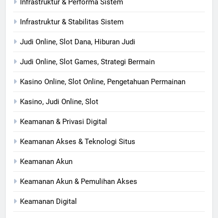
Infrastruktur & Performa Sistem
Infrastruktur & Stabilitas Sistem
Judi Online, Slot Dana, Hiburan Judi
Judi Online, Slot Games, Strategi Bermain
Kasino Online, Slot Online, Pengetahuan Permainan
Kasino, Judi Online, Slot
Keamanan & Privasi Digital
Keamanan Akses & Teknologi Situs
Keamanan Akun
Keamanan Akun & Pemulihan Akses
Keamanan Digital