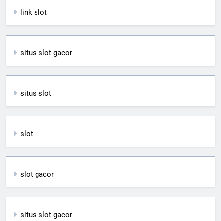
link slot
situs slot gacor
situs slot
slot
slot gacor
situs slot gacor