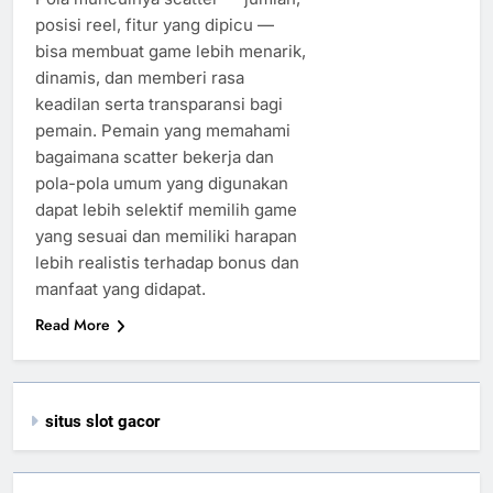
posisi reel, fitur yang dipicu —
bisa membuat game lebih menarik,
dinamis, dan memberi rasa
keadilan serta transparansi bagi
pemain. Pemain yang memahami
bagaimana scatter bekerja dan
pola-pola umum yang digunakan
dapat lebih selektif memilih game
yang sesuai dan memiliki harapan
lebih realistis terhadap bonus dan
manfaat yang didapat.
Read More
situs slot gacor