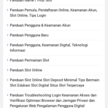
Panduan Game / Fitur Slot
Panduan Pemula, Pendaftaran Online, Keamanan Akun,
Slot Online, Tips Login
Panduan Pengguna & Keamanan Akun
Panduan Pengguna Baru
Panduan Pengguna, Keamanan Digital, Teknologi
Informasi
Panduan Permainan Slot
Panduan Slot Online
Panduan Slot Online Slot Deposit Minimal Tips Bermain
Slot Edukasi Slot Digital Situs Slot Terpercaya
Panduan Troubleshooting Login Keamanan Akses dan
Verifikasi Optimasi Browser dan Jaringan Privasi dan
Pengaturan Web Pengalaman Pengguna Digital