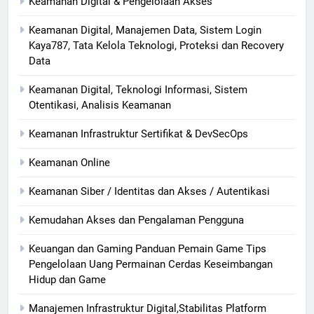
Keamanan Digital & Pengelolaan Akses
Keamanan Digital, Manajemen Data, Sistem Login
Kaya787, Tata Kelola Teknologi, Proteksi dan Recovery
Data
Keamanan Digital, Teknologi Informasi, Sistem
Otentikasi, Analisis Keamanan
Keamanan Infrastruktur Sertifikat & DevSecOps
Keamanan Online
Keamanan Siber / Identitas dan Akses / Autentikasi
Kemudahan Akses dan Pengalaman Pengguna
Keuangan dan Gaming Panduan Pemain Game Tips
Pengelolaan Uang Permainan Cerdas Keseimbangan
Hidup dan Game
Manajemen Infrastruktur Digital,Stabilitas Platform