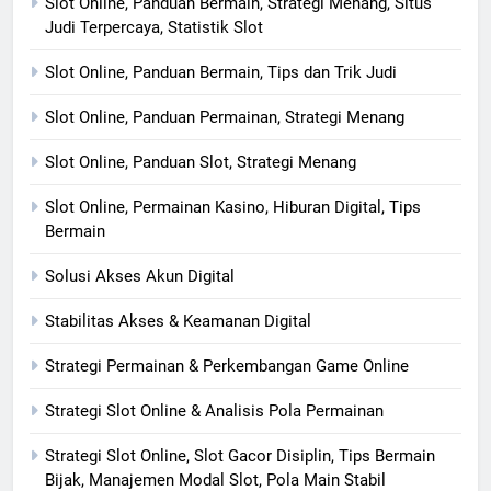
Slot Online, Panduan Bermain, Strategi Menang, Situs
Judi Terpercaya, Statistik Slot
Slot Online, Panduan Bermain, Tips dan Trik Judi
Slot Online, Panduan Permainan, Strategi Menang
Slot Online, Panduan Slot, Strategi Menang
Slot Online, Permainan Kasino, Hiburan Digital, Tips
Bermain
Solusi Akses Akun Digital
Stabilitas Akses & Keamanan Digital
Strategi Permainan & Perkembangan Game Online
Strategi Slot Online & Analisis Pola Permainan
Strategi Slot Online, Slot Gacor Disiplin, Tips Bermain
Bijak, Manajemen Modal Slot, Pola Main Stabil