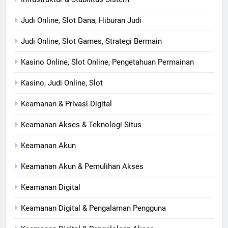
Judi Online, Slot Dana, Hiburan Judi
Judi Online, Slot Games, Strategi Bermain
Kasino Online, Slot Online, Pengetahuan Permainan
Kasino, Judi Online, Slot
Keamanan & Privasi Digital
Keamanan Akses & Teknologi Situs
Keamanan Akun
Keamanan Akun & Pemulihan Akses
Keamanan Digital
Keamanan Digital & Pengalaman Pengguna