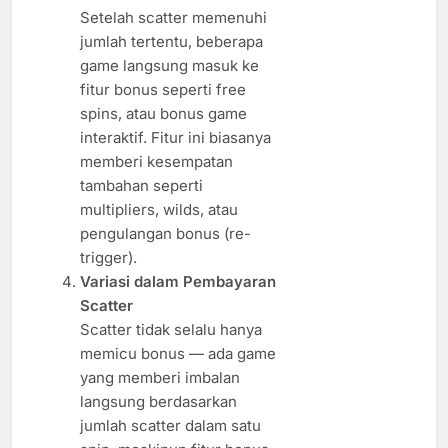
Setelah scatter memenuhi
jumlah tertentu, beberapa
game langsung masuk ke
fitur bonus seperti free
spins, atau bonus game
interaktif. Fitur ini biasanya
memberi kesempatan
tambahan seperti
multipliers, wilds, atau
pengulangan bonus (re-
trigger).
Variasi dalam Pembayaran
Scatter
Scatter tidak selalu hanya
memicu bonus — ada game
yang memberi imbalan
langsung berdasarkan
jumlah scatter dalam satu