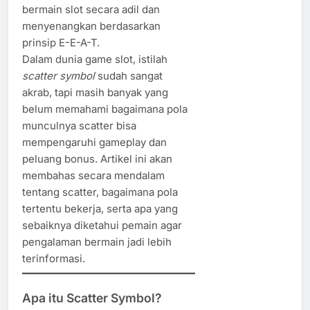
bermain slot secara adil dan
menyenangkan berdasarkan
prinsip E-E-A-T.
Dalam dunia game slot, istilah
scatter symbol
sudah sangat
akrab, tapi masih banyak yang
belum memahami bagaimana pola
munculnya scatter bisa
mempengaruhi gameplay dan
peluang bonus. Artikel ini akan
membahas secara mendalam
tentang scatter, bagaimana pola
tertentu bekerja, serta apa yang
sebaiknya diketahui pemain agar
pengalaman bermain jadi lebih
terinformasi.
Apa itu Scatter Symbol?