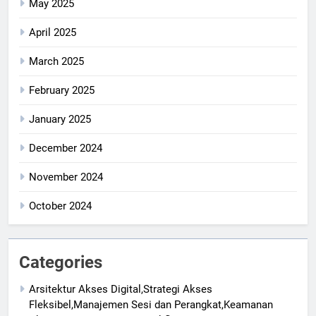
May 2025
April 2025
March 2025
February 2025
January 2025
December 2024
November 2024
October 2024
Categories
Arsitektur Akses Digital,Strategi Akses
Fleksibel,Manajemen Sesi dan Perangkat,Keamanan