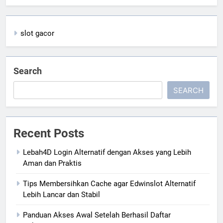
slot gacor
Search
SEARCH
Recent Posts
Lebah4D Login Alternatif dengan Akses yang Lebih
Aman dan Praktis
Tips Membersihkan Cache agar Edwinslot Alternatif
Lebih Lancar dan Stabil
Panduan Akses Awal Setelah Berhasil Daftar