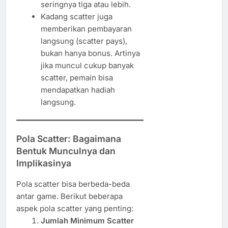
seringnya tiga atau lebih.
Kadang scatter juga
memberikan pembayaran
langsung (scatter pays),
bukan hanya bonus. Artinya
jika muncul cukup banyak
scatter, pemain bisa
mendapatkan hadiah
langsung.
Pola Scatter: Bagaimana
Bentuk Munculnya dan
Implikasinya
Pola scatter bisa berbeda-beda
antar game. Berikut beberapa
aspek pola scatter yang penting:
Jumlah Minimum Scatter