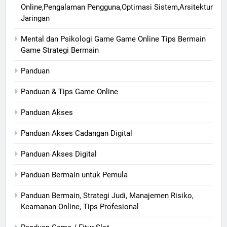
Online,Pengalaman Pengguna,Optimasi Sistem,Arsitektur
Jaringan
Mental dan Psikologi Game Game Online Tips Bermain
Game Strategi Bermain
Panduan
Panduan & Tips Game Online
Panduan Akses
Panduan Akses Cadangan Digital
Panduan Akses Digital
Panduan Bermain untuk Pemula
Panduan Bermain, Strategi Judi, Manajemen Risiko,
Keamanan Online, Tips Profesional