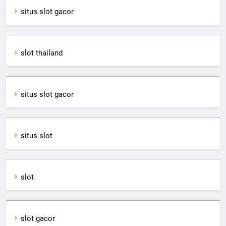
situs slot gacor
slot thailand
situs slot gacor
situs slot
slot
slot gacor