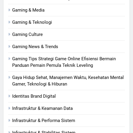
Gaming & Media
Gaming & Teknologi
Gaming Culture
Gaming News & Trends
Gaming Tips Strategi Game Online Efisiensi Bermain
Panduan Pemain Pemula Teknik Leveling
Gaya Hidup Sehat, Manajemen Waktu, Kesehatan Mental
Gamer, Teknologi & Hiburan
Identitas Brand Digital
Infrastruktur & Keamanan Data
Infrastruktur & Performa Sistem
Infrastruktur & Stabilitas Sistem