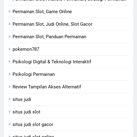
Permainan Slot, Game Online
Permainan Slot, Judi Online, Slot Gacor
Permainan Slot, Panduan Permainan
pokemon787
Psikologi Digital & Teknologi Interaktif
Psikologi Permainan
Review Tampilan Akses Alternatif
situs judi
situs judi slot
situs judi slot gacor
situs judi slot online