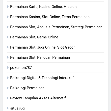
Permainan Kartu, Kasino Online, Hiburan
Permainan Kasino, Slot Online, Tema Permainan
Permainan Slot, Analisis Permainan, Strategi Permainan
Permainan Slot, Game Online
Permainan Slot, Judi Online, Slot Gacor
Permainan Slot, Panduan Permainan
pokemon787
Psikologi Digital & Teknologi Interaktif
Psikologi Permainan
Review Tampilan Akses Alternatif
situs judi