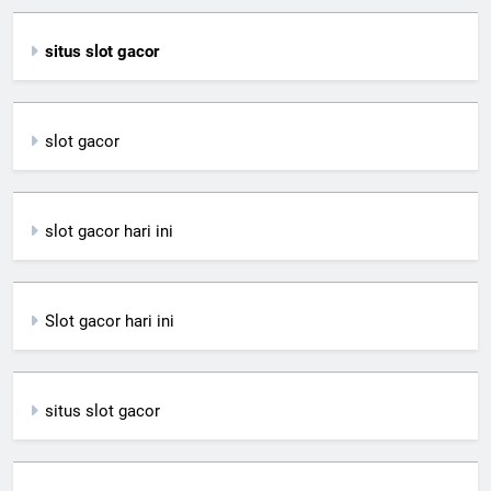
situs slot gacor
slot gacor
slot gacor hari ini
Slot gacor hari ini
situs slot gacor