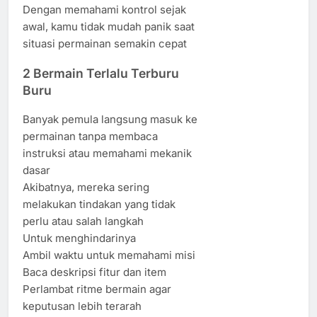
Dengan memahami kontrol sejak
awal, kamu tidak mudah panik saat
situasi permainan semakin cepat
2 Bermain Terlalu Terburu
Buru
Banyak pemula langsung masuk ke
permainan tanpa membaca
instruksi atau memahami mekanik
dasar
Akibatnya, mereka sering
melakukan tindakan yang tidak
perlu atau salah langkah
Untuk menghindarinya
Ambil waktu untuk memahami misi
Baca deskripsi fitur dan item
Perlambat ritme bermain agar
keputusan lebih terarah