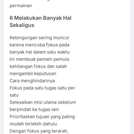
permainan
6 Melakukan Banyak Hal
Sekaligus
Kebingungan sering muncul
karena mencoba fokus pada
banyak hal dalam satu waktu
Ini membuat pemain pemula
kehilangan fokus dan salah
mengambil keputusan
Cara menghindarinya
Fokus pada satu tugas satu per
satu
Selesaikan misi utama sebelum
berpindah ke tugas lain
Prioritaskan tujuan yang paling
mudah terlebih dahulu
Dengan fokus yang terarah,