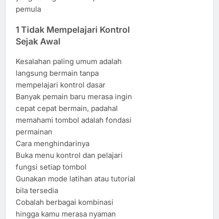
pemula
1 Tidak Mempelajari Kontrol
Sejak Awal
Kesalahan paling umum adalah
langsung bermain tanpa
mempelajari kontrol dasar
Banyak pemain baru merasa ingin
cepat cepat bermain, padahal
memahami tombol adalah fondasi
permainan
Cara menghindarinya
Buka menu kontrol dan pelajari
fungsi setiap tombol
Gunakan mode latihan atau tutorial
bila tersedia
Cobalah berbagai kombinasi
hingga kamu merasa nyaman