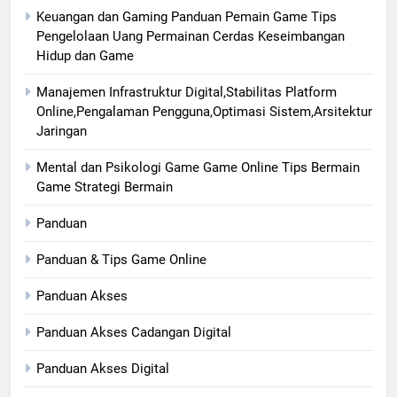
Keuangan dan Gaming Panduan Pemain Game Tips
Pengelolaan Uang Permainan Cerdas Keseimbangan
Hidup dan Game
Manajemen Infrastruktur Digital,Stabilitas Platform
Online,Pengalaman Pengguna,Optimasi Sistem,Arsitektur
Jaringan
Mental dan Psikologi Game Game Online Tips Bermain
Game Strategi Bermain
Panduan
Panduan & Tips Game Online
Panduan Akses
Panduan Akses Cadangan Digital
Panduan Akses Digital