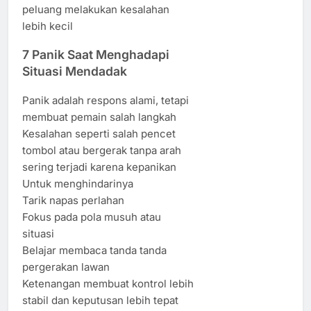
peluang melakukan kesalahan
lebih kecil
7 Panik Saat Menghadapi
Situasi Mendadak
Panik adalah respons alami, tetapi
membuat pemain salah langkah
Kesalahan seperti salah pencet
tombol atau bergerak tanpa arah
sering terjadi karena kepanikan
Untuk menghindarinya
Tarik napas perlahan
Fokus pada pola musuh atau
situasi
Belajar membaca tanda tanda
pergerakan lawan
Ketenangan membuat kontrol lebih
stabil dan keputusan lebih tepat