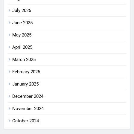
July 2025
June 2025
May 2025
April 2025
March 2025
February 2025
January 2025
December 2024
November 2024
October 2024