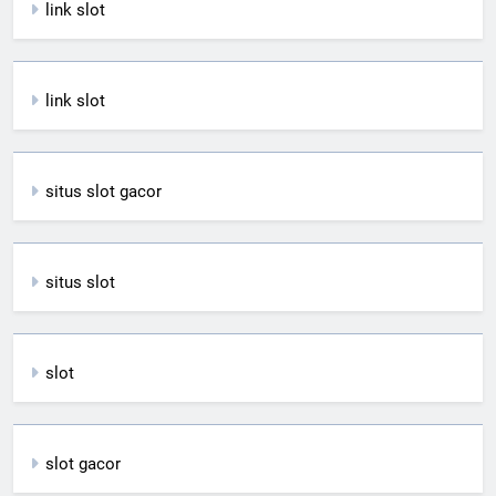
link slot
link slot
situs slot gacor
situs slot
slot
slot gacor