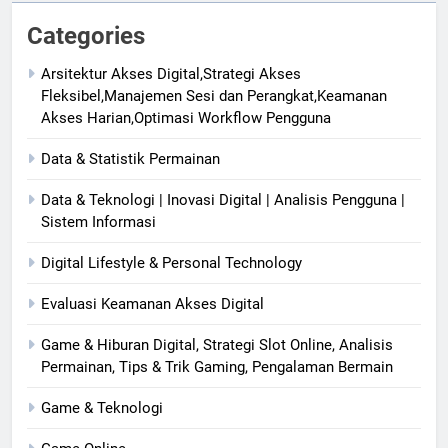
Categories
Arsitektur Akses Digital,Strategi Akses
Fleksibel,Manajemen Sesi dan Perangkat,Keamanan
Akses Harian,Optimasi Workflow Pengguna
Data & Statistik Permainan
Data & Teknologi | Inovasi Digital | Analisis Pengguna |
Sistem Informasi
Digital Lifestyle & Personal Technology
Evaluasi Keamanan Akses Digital
Game & Hiburan Digital, Strategi Slot Online, Analisis
Permainan, Tips & Trik Gaming, Pengalaman Bermain
Game & Teknologi