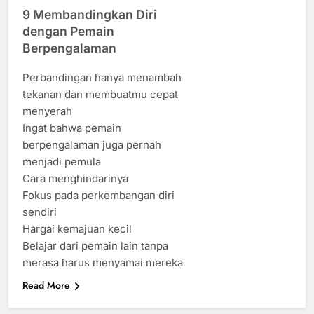
9 Membandingkan Diri
dengan Pemain
Berpengalaman
Perbandingan hanya menambah
tekanan dan membuatmu cepat
menyerah
Ingat bahwa pemain
berpengalaman juga pernah
menjadi pemula
Cara menghindarinya
Fokus pada perkembangan diri
sendiri
Hargai kemajuan kecil
Belajar dari pemain lain tanpa
merasa harus menyamai mereka
Read More