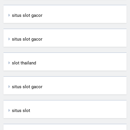
situs slot gacor
situs slot gacor
slot thailand
situs slot gacor
situs slot