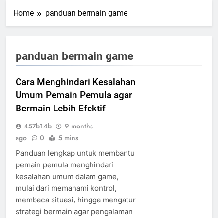
Home
panduan bermain game
panduan bermain game
Cara Menghindari Kesalahan
Umum Pemain Pemula agar
Bermain Lebih Efektif
457b14b
9 months
ago
0
5 mins
Panduan lengkap untuk membantu
pemain pemula menghindari
kesalahan umum dalam game,
mulai dari memahami kontrol,
membaca situasi, hingga mengatur
strategi bermain agar pengalaman