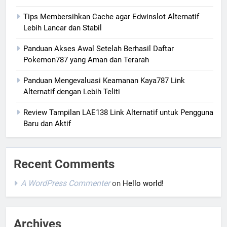
Tips Membersihkan Cache agar Edwinslot Alternatif
Lebih Lancar dan Stabil
Panduan Akses Awal Setelah Berhasil Daftar
Pokemon787 yang Aman dan Terarah
Panduan Mengevaluasi Keamanan Kaya787 Link
Alternatif dengan Lebih Teliti
Review Tampilan LAE138 Link Alternatif untuk Pengguna
Baru dan Aktif
Recent Comments
A WordPress Commenter
on
Hello world!
Archives