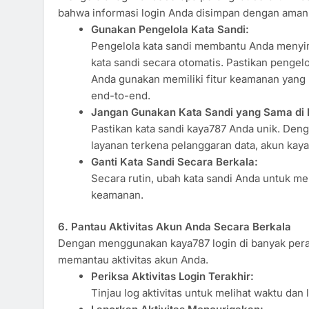
bahwa informasi login Anda disimpan dengan aman
Gunakan Pengelola Kata Sandi:
Pengelola kata sandi membantu Anda menyi
kata sandi secara otomatis. Pastikan pengelo
Anda gunakan memiliki fitur keamanan yang k
end-to-end.
Jangan Gunakan Kata Sandi yang Sama di 
Pastikan kata sandi kaya787 Anda unik. Denga
layanan terkena pelanggaran data, akun kay
Ganti Kata Sandi Secara Berkala:
Secara rutin, ubah kata sandi Anda untuk m
keamanan.
6. Pantau Aktivitas Akun Anda Secara Berkala
Dengan menggunakan kaya787 login di banyak pera
memantau aktivitas akun Anda.
Periksa Aktivitas Login Terakhir:
Tinjau log aktivitas untuk melihat waktu dan l