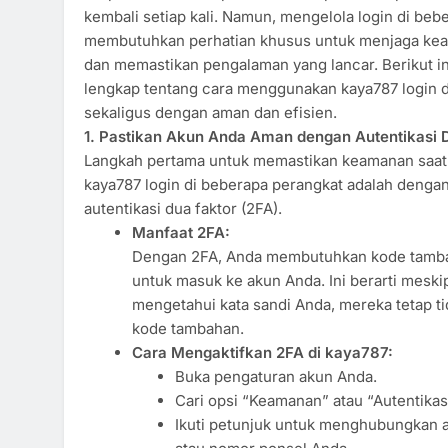
kembali setiap kali. Namun, mengelola login di beb
membutuhkan perhatian khusus untuk menjaga ke
dan memastikan pengalaman yang lancar. Berikut i
lengkap tentang cara menggunakan kaya787 login d
sekaligus dengan aman dan efisien.
1. Pastikan Akun Anda Aman dengan Autentikasi 
Langkah pertama untuk memastikan keamanan saa
kaya787 login di beberapa perangkat adalah denga
autentikasi dua faktor (2FA).
Manfaat 2FA:
Dengan 2FA, Anda membutuhkan kode tambah
untuk masuk ke akun Anda. Ini berarti mesk
mengetahui kata sandi Anda, mereka tetap tid
kode tambahan.
Cara Mengaktifkan 2FA di kaya787:
Buka pengaturan akun Anda.
Cari opsi “Keamanan” atau “Autentikasi
Ikuti petunjuk untuk menghubungkan ap