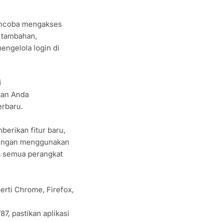
encoba mengakses
i tambahan,
ngelola login di
i
kan Anda
erbaru.
erikan fitur baru,
Dengan menggunakan
a semua perangkat
rti Chrome, Firefox,
7, pastikan aplikasi