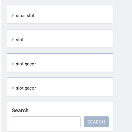
situs slot
slot
slot gacor
slot gacor
Search
SEARCH