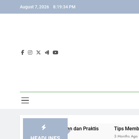
Skip
August 7, 2026
8:19:35 PM
to
content
Die
Ikuti Kom
es yang Lebih Aman dan Praktis
Tips Membersihkan Cach
3 Months Ago
HEADLINES