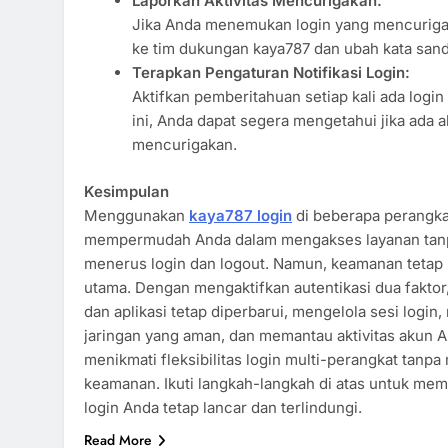
Laporkan Aktivitas Mencurigakan:
Jika Anda menemukan login yang mencuriga
ke tim dukungan kaya787 dan ubah kata sand
Terapkan Pengaturan Notifikasi Login:
Aktifkan pemberitahuan setiap kali ada logi
ini, Anda dapat segera mengetahui jika ada ak
mencurigakan.
Kesimpulan
Menggunakan
kaya787 login
di beberapa perangka
mempermudah Anda dalam mengakses layanan tanp
menerus login dan logout. Namun, keamanan tetap m
utama. Dengan mengaktifkan autentikasi dua faktor
dan aplikasi tetap diperbarui, mengelola sesi logi
jaringan yang aman, dan memantau aktivitas akun 
menikmati fleksibilitas login multi-perangkat tan
keamanan. Ikuti langkah-langkah di atas untuk me
login Anda tetap lancar dan terlindungi.
Read More