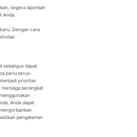
kan, segera laporkan
i Anda.
n baru. Dengan cara
tivitas
t sekaligus dapat
a perlu terus-
enjadi prioritas
, menjaga perangkat
n, menggunakan
Anda, Anda dapat
pa mengorbankan
mastikan pengalaman