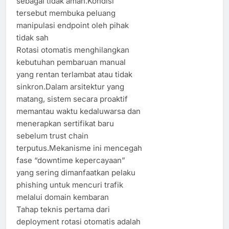
sebagai tidak aman.Kondisi
tersebut membuka peluang
manipulasi endpoint oleh pihak
tidak sah
Rotasi otomatis menghilangkan
kebutuhan pembaruan manual
yang rentan terlambat atau tidak
sinkron.Dalam arsitektur yang
matang, sistem secara proaktif
memantau waktu kedaluwarsa dan
menerapkan sertifikat baru
sebelum trust chain
terputus.Mekanisme ini mencegah
fase “downtime kepercayaan”
yang sering dimanfaatkan pelaku
phishing untuk mencuri trafik
melalui domain kembaran
Tahap teknis pertama dari
deployment rotasi otomatis adalah