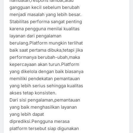
hambatan,respons lambat,atau
gangguan kecil sebelum berubah
menjadi masalah yang lebih besar.
Stabilitas performa sangat penting
karena pengguna menilai kualitas
layanan dari pengalaman
berulang.Platform mungkin terlihat
baik saat pertama dibuka,tetapi jika
performanya berubah-ubah,maka
kepercayaan akan turun.Platform
yang dikelola dengan baik biasanya
memiliki pendekatan pemantauan
yang lebih serius sehingga kualitas
akses tetap konsisten.
Dari sisi pengalaman,pemantauan
yang baik menghasilkan layanan
yang lebih dapat
diprediksi.Pengguna merasa
platform tersebut siap digunakan