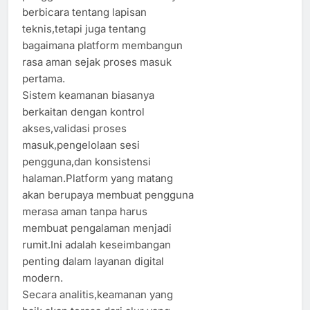
berbicara tentang lapisan
teknis,tetapi juga tentang
bagaimana platform membangun
rasa aman sejak proses masuk
pertama.
Sistem keamanan biasanya
berkaitan dengan kontrol
akses,validasi proses
masuk,pengelolaan sesi
pengguna,dan konsistensi
halaman.Platform yang matang
akan berupaya membuat pengguna
merasa aman tanpa harus
membuat pengalaman menjadi
rumit.Ini adalah keseimbangan
penting dalam layanan digital
modern.
Secara analitis,keamanan yang