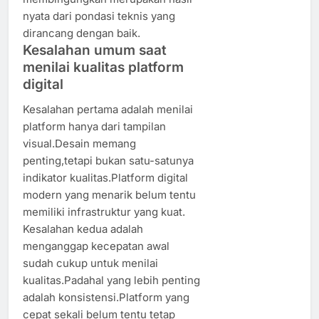
nyata dari pondasi teknis yang
dirancang dengan baik.
Kesalahan umum saat
menilai kualitas platform
digital
Kesalahan pertama adalah menilai
platform hanya dari tampilan
visual.Desain memang
penting,tetapi bukan satu-satunya
indikator kualitas.Platform digital
modern yang menarik belum tentu
memiliki infrastruktur yang kuat.
Kesalahan kedua adalah
menganggap kecepatan awal
sudah cukup untuk menilai
kualitas.Padahal yang lebih penting
adalah konsistensi.Platform yang
cepat sekali belum tentu tetap