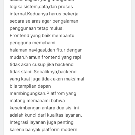
logika sistem,data,dan proses
internal.Keduanya harus bekerja
secara selaras agar pengalaman
penggunaan tetap mulus.
Frontend yang baik membantu
pengguna memahami
halaman,navigasi,dan fitur dengan
mudah.Namun frontend yang rapi
tidak akan cukup jika backend
tidak stabil.Sebaliknya,backend
yang kuat juga tidak akan maksimal
bila tampilan depan
membingungkan.Platfrom yang
matang memahami bahwa
keseimbangan antara dua sisi ini
adalah kunci dari kualitas layanan.
Integrasi layanan juga penting
karena banyak platform modern