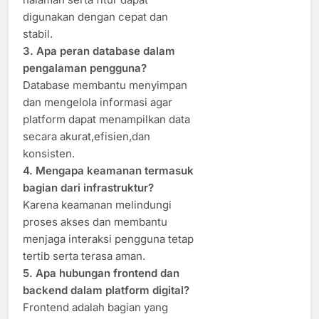
digunakan dengan cepat dan
stabil.
3. Apa peran database dalam
pengalaman pengguna?
Database membantu menyimpan
dan mengelola informasi agar
platform dapat menampilkan data
secara akurat,efisien,dan
konsisten.
4. Mengapa keamanan termasuk
bagian dari infrastruktur?
Karena keamanan melindungi
proses akses dan membantu
menjaga interaksi pengguna tetap
tertib serta terasa aman.
5. Apa hubungan frontend dan
backend dalam platform digital?
Frontend adalah bagian yang