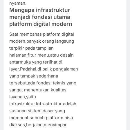
nyaman.
Mengapa infrastruktur
menjadi fondasi utama
platform digital modern
Saat membahas platform digital
modern,banyak orang langsung
terpikir pada tampilan
halaman,fitur menu,atau desain
antarmuka yang terlihat di
layar.Padahal,di balik pengalaman
yang tampak sederhana
tersebut,ada fondasi teknis yang
sangat menentukan kualitas
layanan,yaitu
infrastruktur.Infrastruktur adalah
susunan sistem dasar yang
membuat sebuah platform bisa
diakses,berjalan,menyimpan