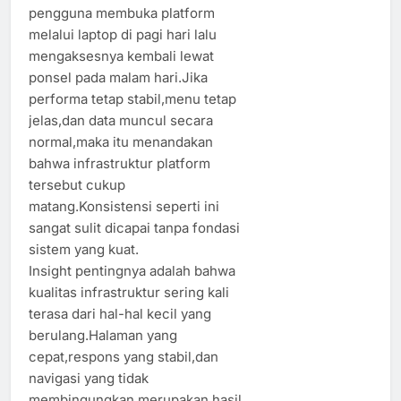
pengguna membuka platform
melalui laptop di pagi hari lalu
mengaksesnya kembali lewat
ponsel pada malam hari.Jika
performa tetap stabil,menu tetap
jelas,dan data muncul secara
normal,maka itu menandakan
bahwa infrastruktur platform
tersebut cukup
matang.Konsistensi seperti ini
sangat sulit dicapai tanpa fondasi
sistem yang kuat.
Insight pentingnya adalah bahwa
kualitas infrastruktur sering kali
terasa dari hal-hal kecil yang
berulang.Halaman yang
cepat,respons yang stabil,dan
navigasi yang tidak
membingungkan merupakan hasil