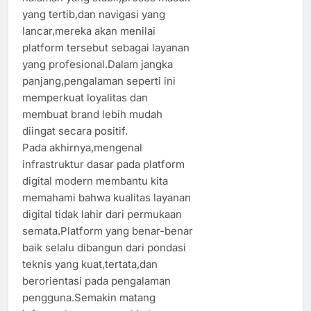
yang tertib,dan navigasi yang
lancar,mereka akan menilai
platform tersebut sebagai layanan
yang profesional.Dalam jangka
panjang,pengalaman seperti ini
memperkuat loyalitas dan
membuat brand lebih mudah
diingat secara positif.
Pada akhirnya,mengenal
infrastruktur dasar pada platform
digital modern membantu kita
memahami bahwa kualitas layanan
digital tidak lahir dari permukaan
semata.Platform yang benar-benar
baik selalu dibangun dari pondasi
teknis yang kuat,tertata,dan
berorientasi pada pengalaman
pengguna.Semakin matang