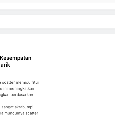
 Kesempatan
arik
a scatter memicu fitur
e ini meningkatkan
ngkan berdasarkan
sangat akrab, tapi
a munculnya scatter