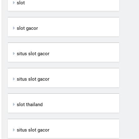
slot
slot gacor
situs slot gacor
situs slot gacor
slot thailand
situs slot gacor