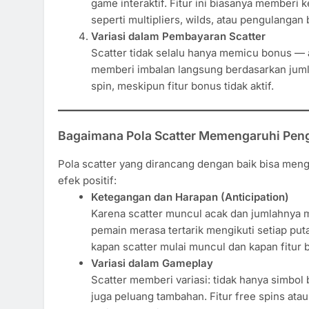
game interaktif. Fitur ini biasanya member
seperti multipliers, wilds, atau pengulangan 
Variasi dalam Pembayaran Scatter
Scatter tidak selalu hanya memicu bonus —
memberi imbalan langsung berdasarkan juml
spin, meskipun fitur bonus tidak aktif.
Bagaimana Pola Scatter Memengaruhi Pen
Pola scatter yang dirancang dengan baik bisa men
efek positif:
Ketegangan dan Harapan (Anticipation)
Karena scatter muncul acak dan jumlahnya
pemain merasa tertarik mengikuti setiap pu
kapan scatter mulai muncul dan kapan fitur b
Variasi dalam Gameplay
Scatter memberi variasi: tidak hanya simbol b
juga peluang tambahan. Fitur free spins at