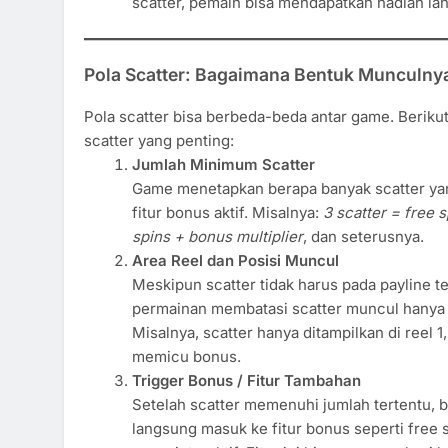
scatter, pemain bisa mendapatkan hadiah la
Pola Scatter: Bagaimana Bentuk Munculnya
Pola scatter bisa berbeda-beda antar game. Beriku
scatter yang penting:
Jumlah Minimum Scatter
Game menetapkan berapa banyak scatter ya
fitur bonus aktif. Misalnya:
3 scatter = free s
spins + bonus multiplier
, dan seterusnya.
Area Reel dan Posisi Muncul
Meskipun scatter tidak harus pada payline t
permainan membatasi scatter muncul hanya d
Misalnya, scatter hanya ditampilkan di reel 1,
memicu bonus.
Trigger Bonus / Fitur Tambahan
Setelah scatter memenuhi jumlah tertentu,
langsung masuk ke fitur bonus seperti free 