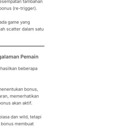
i kesempatan tambahan
bonus (re-trigger).
 ada game yang
ah scatter dalam satu
galaman Pemain
ghasilkan beberapa
 menentukan bonus,
taran, memerhatikan
onus akan aktif.
iasa dan wild, tetapi
au bonus membuat