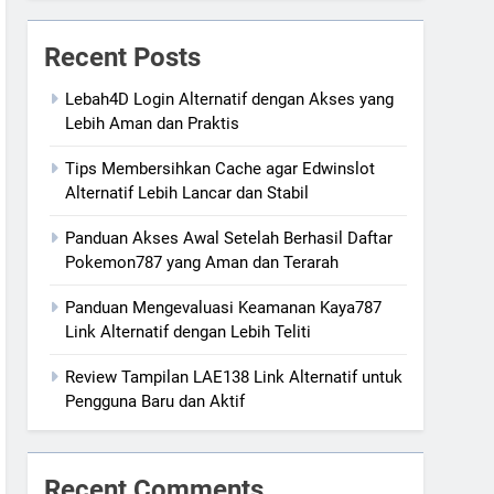
Recent Posts
Lebah4D Login Alternatif dengan Akses yang
Lebih Aman dan Praktis
Tips Membersihkan Cache agar Edwinslot
Alternatif Lebih Lancar dan Stabil
Panduan Akses Awal Setelah Berhasil Daftar
Pokemon787 yang Aman dan Terarah
Panduan Mengevaluasi Keamanan Kaya787
Link Alternatif dengan Lebih Teliti
Review Tampilan LAE138 Link Alternatif untuk
Pengguna Baru dan Aktif
Recent Comments