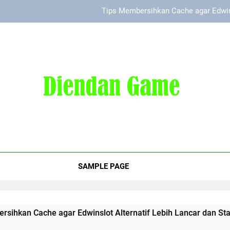
Tips Membersihkan Cache agar Edwinsl
Panduan Akses Awal Setelah Berhasil Daft
Panduan Mengevaluasi Keamanan Kaya78
Lebah4D Login Alternatif den
Tips Membersihkan Cache agar Edwinsl
Panduan Akses Awal Setelah Berhasil Daft
ndan Game
unitas Game Dan Dapatkan Tips Bermain Di Diendan Game.
Panduan Mengevaluasi Keamanan Kaya78
SAMPLE PAGE
e agar Edwinslot Alternatif Lebih Lancar dan Stabil
Pa
3 M