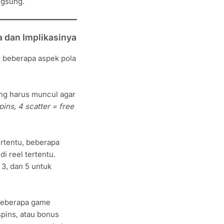
ngsung.
 dan Implikasinya
t beberapa aspek pola
ng harus muncul agar
pins
,
4 scatter = free
ertentu, beberapa
i reel tertentu.
 3, dan 5 untuk
 beberapa game
spins, atau bonus