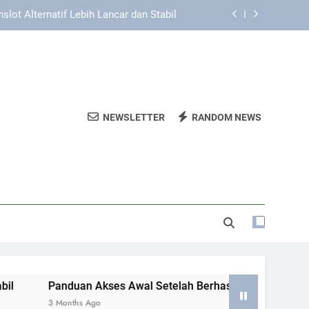
ot Alternatif Lebih Lancar dan Stabil
ar Pokemon787 yang Aman dan Terarah
7 Link Alternatif dengan Lebih Teliti
gan Akses yang Lebih Aman dan Praktis
NEWSLETTER
RANDOM NEWS
ot Alternatif Lebih Lancar dan Stabil
ar Pokemon787 yang Aman dan Terarah
7 Link Alternatif dengan Lebih Teliti
nduan Akses Awal Setelah Berhasil Daftar Pokemon787 yang
Months Ago