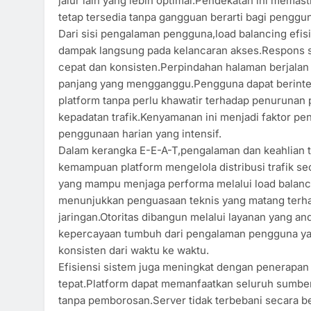
jalur lain yang lebih optimal.Pendekatan ini memas
tetap tersedia tanpa gangguan berarti bagi penggu
Dari sisi pengalaman pengguna,load balancing efi
dampak langsung pada kelancaran akses.Respons s
cepat dan konsisten.Perpindahan halaman berjalan
panjang yang mengganggu.Pengguna dapat berinte
platform tanpa perlu khawatir terhadap penurunan 
kepadatan trafik.Kenyamanan ini menjadi faktor pe
penggunaan harian yang intensif.
Dalam kerangka E-E-A-T,pengalaman dan keahlian t
kemampuan platform mengelola distribusi trafik se
yang mampu menjaga performa melalui load balanci
menunjukkan penguasaan teknis yang matang terha
jaringan.Otoritas dibangun melalui layanan yang an
kepercayaan tumbuh dari pengalaman pengguna yan
konsisten dari waktu ke waktu.
Efisiensi sistem juga meningkat dengan penerapan
tepat.Platform dapat memanfaatkan seluruh sumber
tanpa pemborosan.Server tidak terbebani secara b