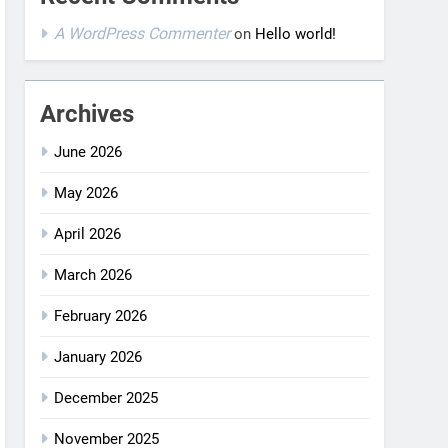
A WordPress Commenter
on
Hello world!
Archives
June 2026
May 2026
April 2026
March 2026
February 2026
January 2026
December 2025
November 2025