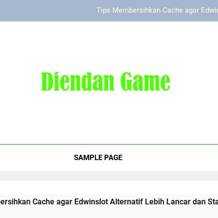
Tips Membersihkan Cache agar Edwinsl
Panduan Akses Awal Setelah Berhasil Daft
Panduan Mengevaluasi Keamanan Kaya78
Lebah4D Login Alternatif den
Tips Membersihkan Cache agar Edwinsl
Panduan Akses Awal Setelah Berhasil Daft
ndan Game
unitas Game Dan Dapatkan Tips Bermain Di Diendan Game.
Panduan Mengevaluasi Keamanan Kaya78
SAMPLE PAGE
e agar Edwinslot Alternatif Lebih Lancar dan Stabil
Pa
3 