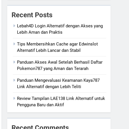
Recent Posts
Lebah4D Login Alternatif dengan Akses yang
Lebih Aman dan Praktis
Tips Membersihkan Cache agar Edwinslot
Alternatif Lebih Lancar dan Stabil
Panduan Akses Awal Setelah Berhasil Daftar
Pokemon787 yang Aman dan Terarah
Panduan Mengevaluasi Keamanan Kaya787
Link Alternatif dengan Lebih Teliti
Review Tampilan LAE138 Link Alternatif untuk
Pengguna Baru dan Aktif
Recent Comments