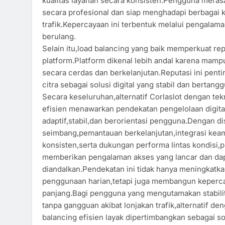
kualitas layanan secara konsisten.Pengguna merasa
secara profesional dan siap menghadapi berbagai k
trafik.Kepercayaan ini terbentuk melalui pengalama
berulang.
Selain itu,load balancing yang baik memperkuat rep
platform.Platform dikenal lebih andal karena mamp
secara cerdas dan berkelanjutan.Reputasi ini pen
citra sebagai solusi digital yang stabil dan bertang
Secara keseluruhan,alternatif Corlaslot dengan tek
efisien menawarkan pendekatan pengelolaan digita
adaptif,stabil,dan berorientasi pengguna.Dengan di
seimbang,pemantauan berkelanjutan,integrasi kea
konsisten,serta dukungan performa lintas kondisi
memberikan pengalaman akses yang lancar dan da
diandalkan.Pendekatan ini tidak hanya meningkatka
penggunaan harian,tetapi juga membangun keperc
panjang.Bagi pengguna yang mengutamakan stabili
tanpa gangguan akibat lonjakan trafik,alternatif de
balancing efisien layak dipertimbangkan sebagai sol