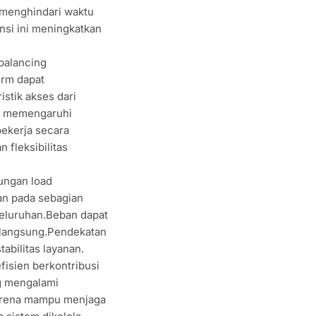
 menghindari waktu
nsi ini meningkatkan
balancing
orm dapat
istik akses dari
k memengaruhi
bekerja secara
 fleksibilitas
ungan load
an pada sebagian
eluruhan.Beban dapat
erlangsung.Pendekatan
abilitas layanan.
isien berkontribusi
ng mengalami
arena mampu menjaga