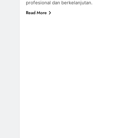
profesional dan berkelanjutan.
Read More