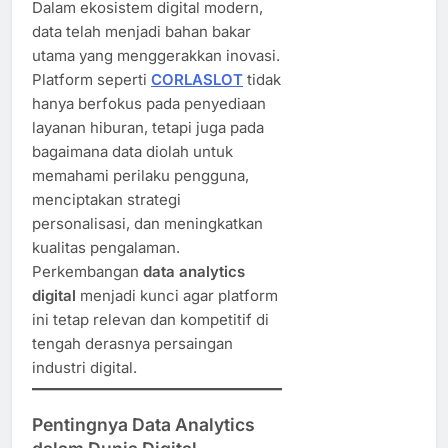
Dalam ekosistem digital modern,
data telah menjadi bahan bakar
utama yang menggerakkan inovasi.
Platform seperti
CORLASLOT
tidak
hanya berfokus pada penyediaan
layanan hiburan, tetapi juga pada
bagaimana data diolah untuk
memahami perilaku pengguna,
menciptakan strategi
personalisasi, dan meningkatkan
kualitas pengalaman.
Perkembangan
data analytics
digital
menjadi kunci agar platform
ini tetap relevan dan kompetitif di
tengah derasnya persaingan
industri digital.
Pentingnya Data Analytics