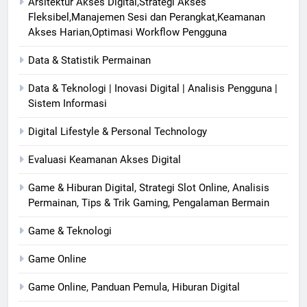
Arsitektur Akses Digital,Strategi Akses
Fleksibel,Manajemen Sesi dan Perangkat,Keamanan
Akses Harian,Optimasi Workflow Pengguna
Data & Statistik Permainan
Data & Teknologi | Inovasi Digital | Analisis Pengguna |
Sistem Informasi
Digital Lifestyle & Personal Technology
Evaluasi Keamanan Akses Digital
Game & Hiburan Digital, Strategi Slot Online, Analisis
Permainan, Tips & Trik Gaming, Pengalaman Bermain
Game & Teknologi
Game Online
Game Online, Panduan Pemula, Hiburan Digital