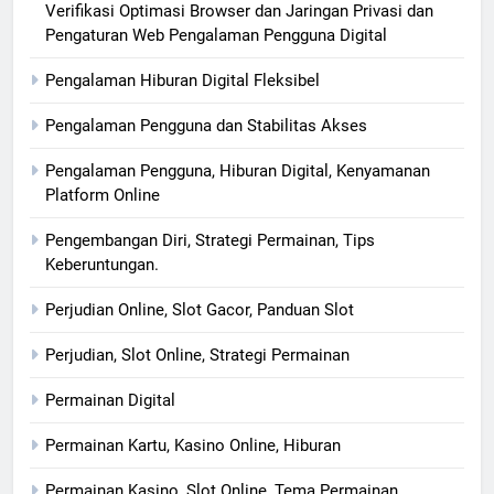
Verifikasi Optimasi Browser dan Jaringan Privasi dan
Pengaturan Web Pengalaman Pengguna Digital
Pengalaman Hiburan Digital Fleksibel
Pengalaman Pengguna dan Stabilitas Akses
Pengalaman Pengguna, Hiburan Digital, Kenyamanan
Platform Online
Pengembangan Diri, Strategi Permainan, Tips
Keberuntungan.
Perjudian Online, Slot Gacor, Panduan Slot
Perjudian, Slot Online, Strategi Permainan
Permainan Digital
Permainan Kartu, Kasino Online, Hiburan
Permainan Kasino, Slot Online, Tema Permainan