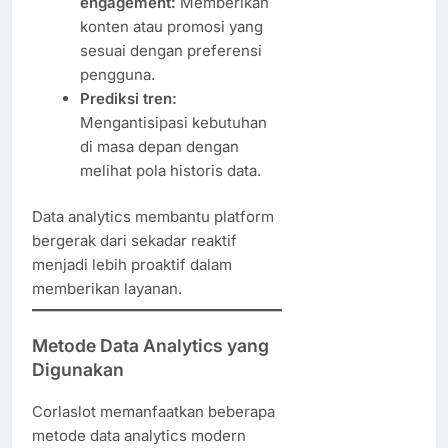
engagement:
Memberikan
konten atau promosi yang
sesuai dengan preferensi
pengguna.
Prediksi tren:
Mengantisipasi kebutuhan
di masa depan dengan
melihat pola historis data.
Data analytics membantu platform
bergerak dari sekadar reaktif
menjadi lebih proaktif dalam
memberikan layanan.
Metode Data Analytics yang
Digunakan
Corlaslot memanfaatkan beberapa
metode data analytics modern