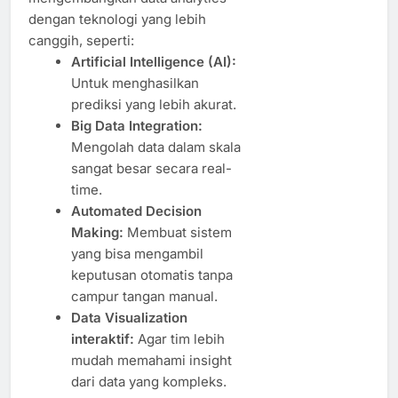
dengan teknologi yang lebih
canggih, seperti:
Artificial Intelligence (AI):
Untuk menghasilkan
prediksi yang lebih akurat.
Big Data Integration:
Mengolah data dalam skala
sangat besar secara real-
time.
Automated Decision
Making:
Membuat sistem
yang bisa mengambil
keputusan otomatis tanpa
campur tangan manual.
Data Visualization
interaktif:
Agar tim lebih
mudah memahami insight
dari data yang kompleks.