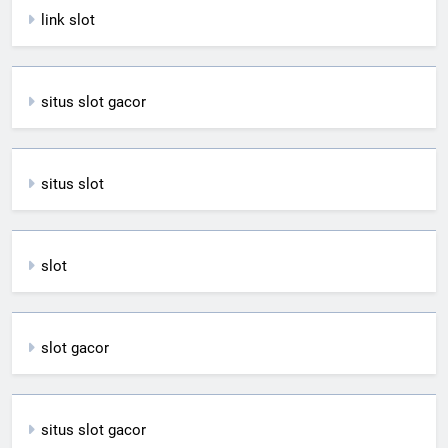
link slot
situs slot gacor
situs slot
slot
slot gacor
situs slot gacor