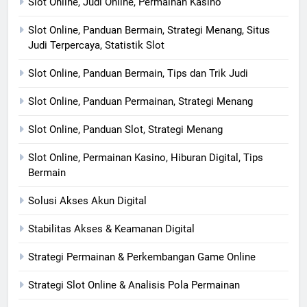
Slot Online, Judi Online, Permainan Kasino
Slot Online, Panduan Bermain, Strategi Menang, Situs
Judi Terpercaya, Statistik Slot
Slot Online, Panduan Bermain, Tips dan Trik Judi
Slot Online, Panduan Permainan, Strategi Menang
Slot Online, Panduan Slot, Strategi Menang
Slot Online, Permainan Kasino, Hiburan Digital, Tips
Bermain
Solusi Akses Akun Digital
Stabilitas Akses & Keamanan Digital
Strategi Permainan & Perkembangan Game Online
Strategi Slot Online & Analisis Pola Permainan