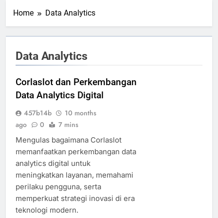
Home
Data Analytics
Data Analytics
Corlaslot dan Perkembangan
Data Analytics Digital
457b14b
10 months
ago
0
7 mins
Mengulas bagaimana Corlaslot
memanfaatkan perkembangan data
analytics digital untuk
meningkatkan layanan, memahami
perilaku pengguna, serta
memperkuat strategi inovasi di era
teknologi modern.