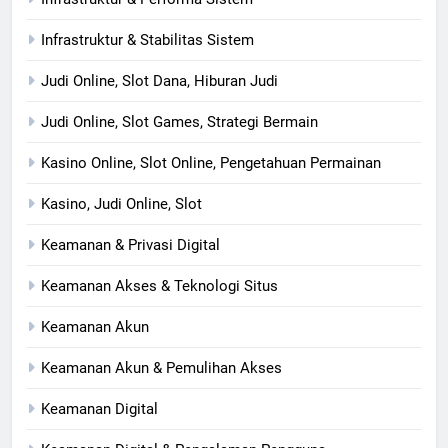
Infrastruktur & Stabilitas Sistem
Judi Online, Slot Dana, Hiburan Judi
Judi Online, Slot Games, Strategi Bermain
Kasino Online, Slot Online, Pengetahuan Permainan
Kasino, Judi Online, Slot
Keamanan & Privasi Digital
Keamanan Akses & Teknologi Situs
Keamanan Akun
Keamanan Akun & Pemulihan Akses
Keamanan Digital