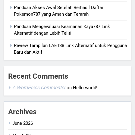
Panduan Akses Awal Setelah Berhasil Daftar
Pokemon787 yang Aman dan Terarah
Panduan Mengevaluasi Keamanan Kaya787 Link
Alternatif dengan Lebih Teliti
Review Tampilan LAE138 Link Alternatif untuk Pengguna
Baru dan Aktif
Recent Comments
A WordPress Commenter
on
Hello world!
Archives
June 2026