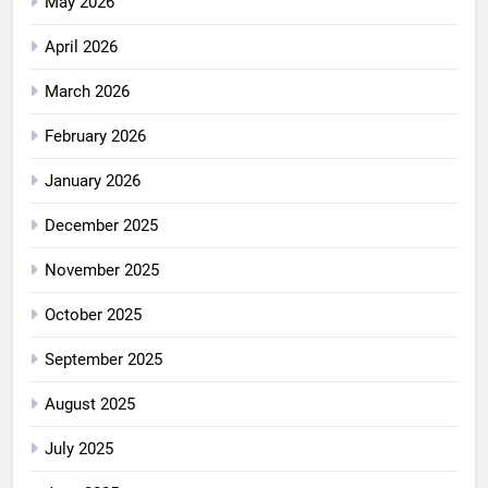
May 2026
April 2026
March 2026
February 2026
January 2026
December 2025
November 2025
October 2025
September 2025
August 2025
July 2025