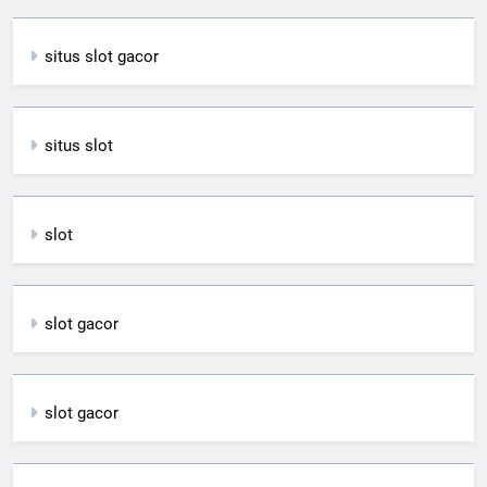
situs slot gacor
situs slot
slot
slot gacor
slot gacor