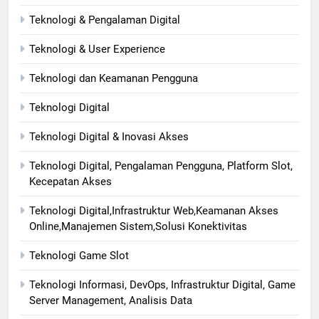
Teknologi & Pengalaman Digital
Teknologi & User Experience
Teknologi dan Keamanan Pengguna
Teknologi Digital
Teknologi Digital & Inovasi Akses
Teknologi Digital, Pengalaman Pengguna, Platform Slot,
Kecepatan Akses
Teknologi Digital,Infrastruktur Web,Keamanan Akses
Online,Manajemen Sistem,Solusi Konektivitas
Teknologi Game Slot
Teknologi Informasi, DevOps, Infrastruktur Digital, Game
Server Management, Analisis Data