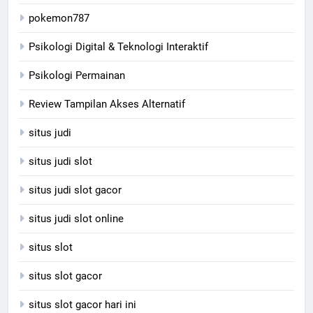
pokemon787
Psikologi Digital & Teknologi Interaktif
Psikologi Permainan
Review Tampilan Akses Alternatif
situs judi
situs judi slot
situs judi slot gacor
situs judi slot online
situs slot
situs slot gacor
situs slot gacor hari ini