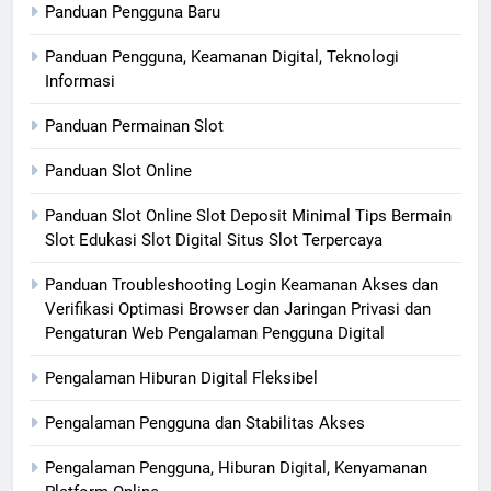
Panduan Pengguna Baru
Panduan Pengguna, Keamanan Digital, Teknologi
Informasi
Panduan Permainan Slot
Panduan Slot Online
Panduan Slot Online Slot Deposit Minimal Tips Bermain
Slot Edukasi Slot Digital Situs Slot Terpercaya
Panduan Troubleshooting Login Keamanan Akses dan
Verifikasi Optimasi Browser dan Jaringan Privasi dan
Pengaturan Web Pengalaman Pengguna Digital
Pengalaman Hiburan Digital Fleksibel
Pengalaman Pengguna dan Stabilitas Akses
Pengalaman Pengguna, Hiburan Digital, Kenyamanan