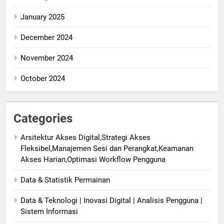
January 2025
December 2024
November 2024
October 2024
Categories
Arsitektur Akses Digital,Strategi Akses
Fleksibel,Manajemen Sesi dan Perangkat,Keamanan
Akses Harian,Optimasi Workflow Pengguna
Data & Statistik Permainan
Data & Teknologi | Inovasi Digital | Analisis Pengguna |
Sistem Informasi