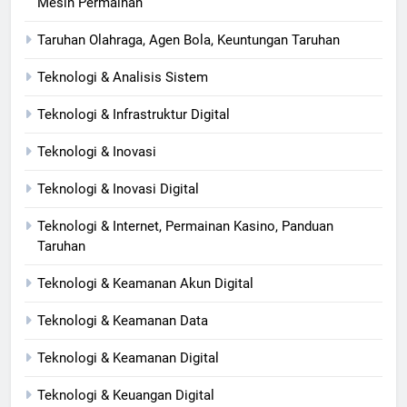
Mesin Permainan
Taruhan Olahraga, Agen Bola, Keuntungan Taruhan
Teknologi & Analisis Sistem
Teknologi & Infrastruktur Digital
Teknologi & Inovasi
Teknologi & Inovasi Digital
Teknologi & Internet, Permainan Kasino, Panduan
Taruhan
Teknologi & Keamanan Akun Digital
Teknologi & Keamanan Data
Teknologi & Keamanan Digital
Teknologi & Keuangan Digital