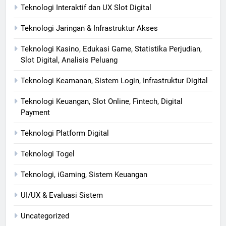
Teknologi Interaktif dan UX Slot Digital
Teknologi Jaringan & Infrastruktur Akses
Teknologi Kasino, Edukasi Game, Statistika Perjudian,
Slot Digital, Analisis Peluang
Teknologi Keamanan, Sistem Login, Infrastruktur Digital
Teknologi Keuangan, Slot Online, Fintech, Digital
Payment
Teknologi Platform Digital
Teknologi Togel
Teknologi, iGaming, Sistem Keuangan
UI/UX & Evaluasi Sistem
Uncategorized