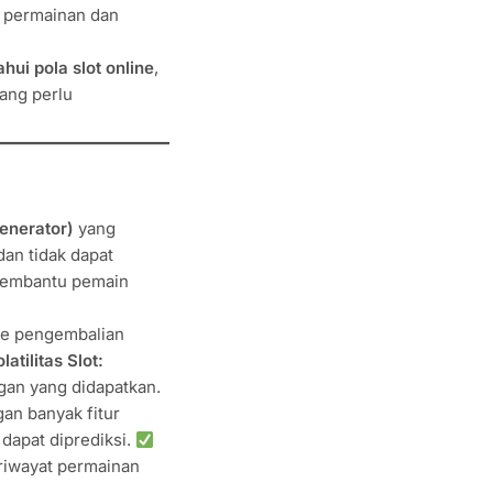
 permainan dan
ui pola slot online
,
yang perlu
nerator)
yang
dan tidak dapat
 membantu pemain
e pengembalian
latilitas Slot:
an yang didapatkan.
an banyak fitur
dapat diprediksi.
iwayat permainan