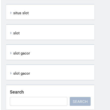
situs slot
slot
slot gacor
slot gacor
Search
SEARCH