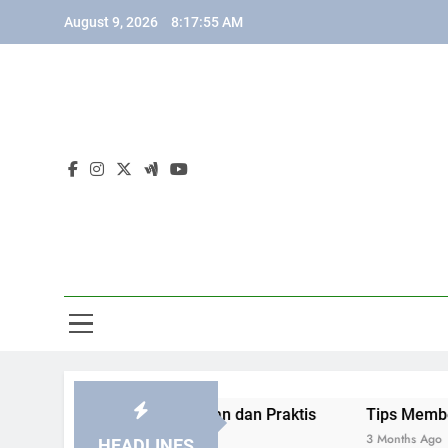
Skip
August 9, 2026
8:17:56 AM
to
content
Die
Ikuti Kom
es yang Lebih Aman dan Praktis
Tips Membersihkan Cach
3 Months Ago
HEADLINES