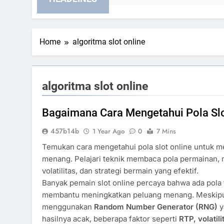
Home
algoritma slot online
algoritma slot online
Bagaimana Cara Mengetahui Pola Slo
457b14b
1 Year Ago
0
7 Mins
Temukan cara mengetahui pola slot online untuk m
menang. Pelajari teknik membaca pola permainan
volatilitas, dan strategi bermain yang efektif.
Banyak pemain slot online percaya bahwa ada pola 
membantu meningkatkan peluang menang. Meskipun
menggunakan
Random Number Generator (RNG)
y
hasilnya acak, beberapa faktor seperti
RTP, volatili