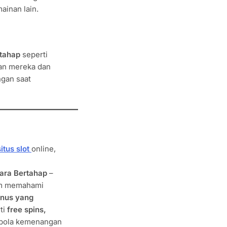
ainan lain.
rtahap
seperti
han mereka dan
gan saat
situs slot
online,
ara Bertahap
–
um memahami
Bonus yang
ti
free spins,
 pola kemenangan