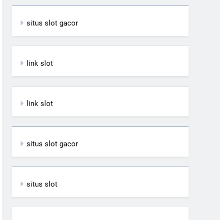
situs slot gacor
link slot
link slot
situs slot gacor
situs slot