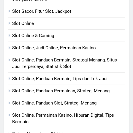
Slot Gacor, Fitur Slot, Jackpot
Slot Online
Slot Online & Gaming
Slot Online, Judi Online, Permainan Kasino
Slot Online, Panduan Bermain, Strategi Menang, Situs
Judi Terpercaya, Statistik Slot
Slot Online, Panduan Bermain, Tips dan Trik Judi
Slot Online, Panduan Permainan, Strategi Menang
Slot Online, Panduan Slot, Strategi Menang
Slot Online, Permainan Kasino, Hiburan Digital, Tips
Bermain