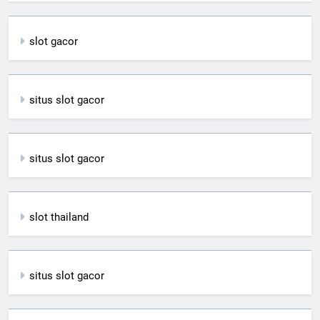
slot gacor
situs slot gacor
situs slot gacor
slot thailand
situs slot gacor