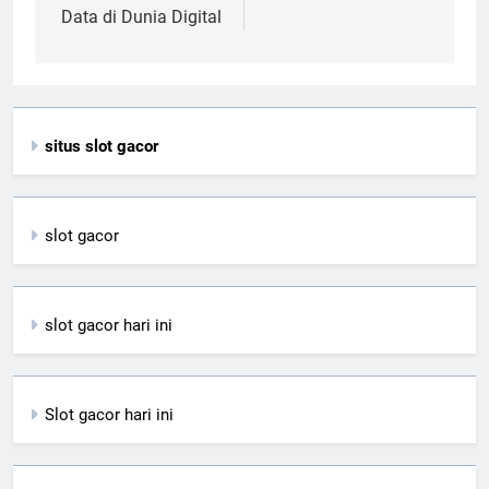
Data di Dunia Digital
situs slot gacor
slot gacor
slot gacor hari ini
Slot gacor hari ini