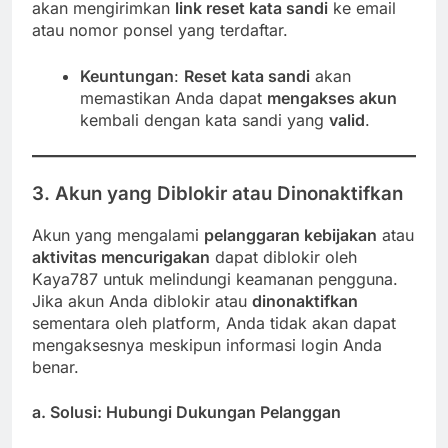
akan mengirimkan
link reset kata sandi
ke email
atau nomor ponsel yang terdaftar.
Keuntungan
:
Reset kata sandi
akan
memastikan Anda dapat
mengakses akun
kembali dengan kata sandi yang
valid
.
3.
Akun yang Diblokir atau Dinonaktifkan
Akun yang mengalami
pelanggaran kebijakan
atau
aktivitas mencurigakan
dapat diblokir oleh
Kaya787 untuk melindungi keamanan pengguna.
Jika akun Anda diblokir atau
dinonaktifkan
sementara oleh platform, Anda tidak akan dapat
mengaksesnya meskipun informasi login Anda
benar.
a.
Solusi: Hubungi Dukungan Pelanggan