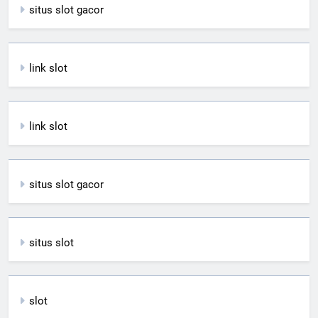
situs slot gacor
link slot
link slot
situs slot gacor
situs slot
slot