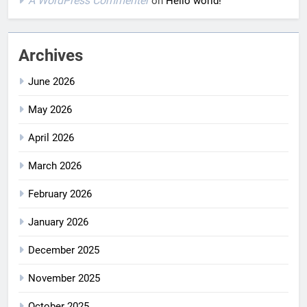
A WordPress Commenter
on
Hello world!
Archives
June 2026
May 2026
April 2026
March 2026
February 2026
January 2026
December 2025
November 2025
October 2025