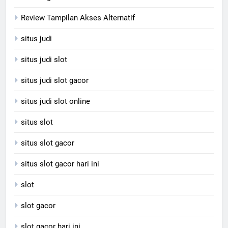
Review Tampilan Akses Alternatif
situs judi
situs judi slot
situs judi slot gacor
situs judi slot online
situs slot
situs slot gacor
situs slot gacor hari ini
slot
slot gacor
slot gacor hari ini