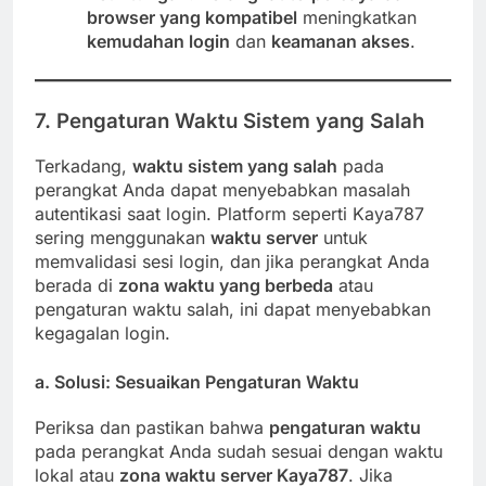
browser yang kompatibel
meningkatkan
kemudahan login
dan
keamanan akses
.
7.
Pengaturan Waktu Sistem yang Salah
Terkadang,
waktu sistem yang salah
pada
perangkat Anda dapat menyebabkan masalah
autentikasi saat login. Platform seperti Kaya787
sering menggunakan
waktu server
untuk
memvalidasi sesi login, dan jika perangkat Anda
berada di
zona waktu yang berbeda
atau
pengaturan waktu salah, ini dapat menyebabkan
kegagalan login.
a.
Solusi: Sesuaikan Pengaturan Waktu
Periksa dan pastikan bahwa
pengaturan waktu
pada perangkat Anda sudah sesuai dengan waktu
lokal atau
zona waktu server Kaya787
. Jika