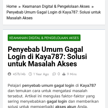
Home
Keamanan Digital & Pengelolaan Akses
Penyebab Umum Gagal Login di Kaya787: Solusi untuk
Masalah Akses
KEAMANAN DIGITAL & PENGELOLAAN AKSES
Penyebab Umum Gagal
Login di Kaya787: Solusi
untuk Masalah Akses
0
457b14b
1 Year Ago
9 Mins
Pelajari
penyebab umum gagal login
di
Kaya787
dan temukan cara untuk mengatasi masalah
tersebut. Artikel ini mengulas faktor-faktor yang
sering menyebabkan
gagal login
dan memberikan
solusi untuk memperbaiki
akses akun
Anda.