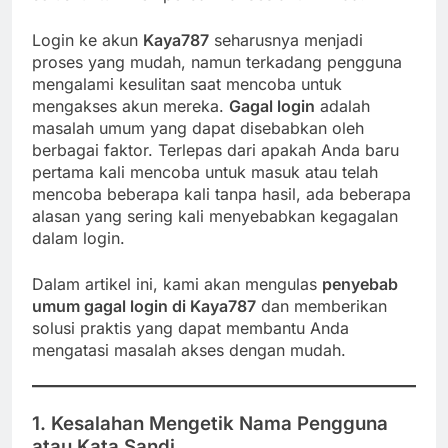
Login ke akun
Kaya787
seharusnya menjadi
proses yang mudah, namun terkadang pengguna
mengalami kesulitan saat mencoba untuk
mengakses akun mereka.
Gagal login
adalah
masalah umum yang dapat disebabkan oleh
berbagai faktor. Terlepas dari apakah Anda baru
pertama kali mencoba untuk masuk atau telah
mencoba beberapa kali tanpa hasil, ada beberapa
alasan yang sering kali menyebabkan kegagalan
dalam login.
Dalam artikel ini, kami akan mengulas
penyebab
umum gagal login di Kaya787
dan memberikan
solusi praktis yang dapat membantu Anda
mengatasi masalah akses dengan mudah.
1.
Kesalahan Mengetik Nama Pengguna
atau Kata Sandi