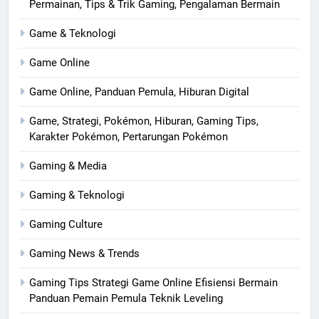
Permainan, Tips & Trik Gaming, Pengalaman Bermain
Game & Teknologi
Game Online
Game Online, Panduan Pemula, Hiburan Digital
Game, Strategi, Pokémon, Hiburan, Gaming Tips,
Karakter Pokémon, Pertarungan Pokémon
Gaming & Media
Gaming & Teknologi
Gaming Culture
Gaming News & Trends
Gaming Tips Strategi Game Online Efisiensi Bermain
Panduan Pemain Pemula Teknik Leveling