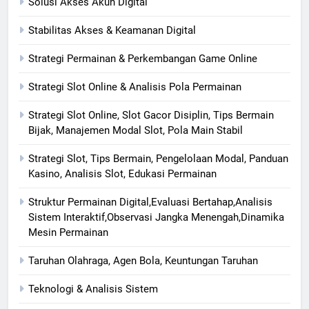
Solusi Akses Akun Digital
Stabilitas Akses & Keamanan Digital
Strategi Permainan & Perkembangan Game Online
Strategi Slot Online & Analisis Pola Permainan
Strategi Slot Online, Slot Gacor Disiplin, Tips Bermain
Bijak, Manajemen Modal Slot, Pola Main Stabil
Strategi Slot, Tips Bermain, Pengelolaan Modal, Panduan
Kasino, Analisis Slot, Edukasi Permainan
Struktur Permainan Digital,Evaluasi Bertahap,Analisis
Sistem Interaktif,Observasi Jangka Menengah,Dinamika
Mesin Permainan
Taruhan Olahraga, Agen Bola, Keuntungan Taruhan
Teknologi & Analisis Sistem