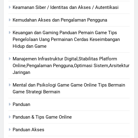
Keamanan Siber / Identitas dan Akses / Autentikasi
Kemudahan Akses dan Pengalaman Pengguna
Keuangan dan Gaming Panduan Pemain Game Tips
Pengelolaan Uang Permainan Cerdas Keseimbangan
Hidup dan Game
Manajemen Infrastruktur Digital,Stabilitas Platform
Online,Pengalaman Pengguna,Optimasi Sistem,Arsitektur
Jaringan
Mental dan Psikologi Game Game Online Tips Bermain
Game Strategi Bermain
Panduan
Panduan & Tips Game Online
Panduan Akses