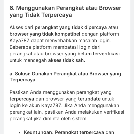
6.
Menggunakan Perangkat atau Browser
yang Tidak Terpercaya
Akses dari
perangkat yang tidak dipercaya
atau
browser yang tidak kompatibel
dengan platform
Kaya787 dapat menyebabkan masalah login.
Beberapa platform membatasi login dari
perangkat atau browser yang
belum terverifikasi
untuk mencegah
akses tidak sah
.
a.
Solusi: Gunakan Perangkat atau Browser yang
Terpercaya
Pastikan Anda menggunakan perangkat yang
terpercaya
dan browser yang
terupdate
untuk
login ke akun Kaya787. Jika Anda menggunakan
perangkat lain, pastikan Anda melakukan verifikasi
perangkat jika diminta oleh sistem.
Keuntungan
:
Perangkat terpercaya
dan