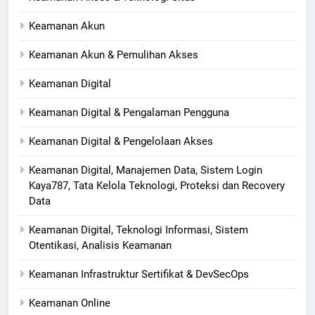
Keamanan Akun
Keamanan Akun & Pemulihan Akses
Keamanan Digital
Keamanan Digital & Pengalaman Pengguna
Keamanan Digital & Pengelolaan Akses
Keamanan Digital, Manajemen Data, Sistem Login
Kaya787, Tata Kelola Teknologi, Proteksi dan Recovery
Data
Keamanan Digital, Teknologi Informasi, Sistem
Otentikasi, Analisis Keamanan
Keamanan Infrastruktur Sertifikat & DevSecOps
Keamanan Online