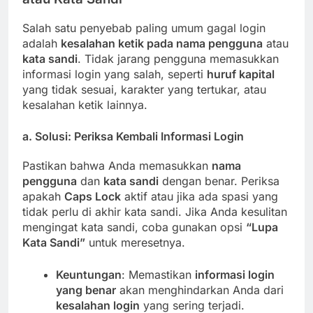
Salah satu penyebab paling umum gagal login
adalah
kesalahan ketik pada nama pengguna
atau
kata sandi
. Tidak jarang pengguna memasukkan
informasi login yang salah, seperti
huruf kapital
yang tidak sesuai, karakter yang tertukar, atau
kesalahan ketik lainnya.
a.
Solusi: Periksa Kembali Informasi Login
Pastikan bahwa Anda memasukkan
nama
pengguna
dan
kata sandi
dengan benar. Periksa
apakah
Caps Lock
aktif atau jika ada spasi yang
tidak perlu di akhir kata sandi. Jika Anda kesulitan
mengingat kata sandi, coba gunakan opsi
“Lupa
Kata Sandi”
untuk meresetnya.
Keuntungan
: Memastikan
informasi login
yang benar
akan menghindarkan Anda dari
kesalahan login
yang sering terjadi.