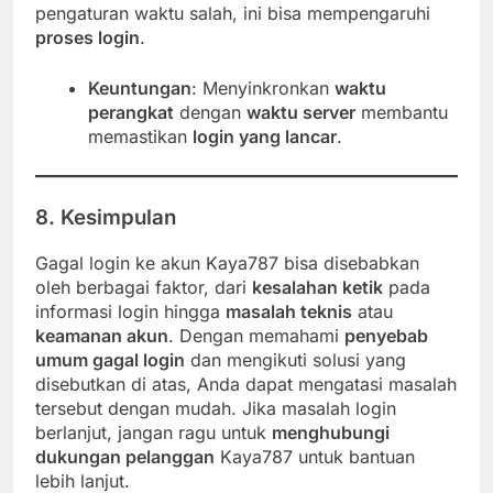
pengaturan waktu salah, ini bisa mempengaruhi
proses login
.
Keuntungan
: Menyinkronkan
waktu
perangkat
dengan
waktu server
membantu
memastikan
login yang lancar
.
8.
Kesimpulan
Gagal login ke akun Kaya787 bisa disebabkan
oleh berbagai faktor, dari
kesalahan ketik
pada
informasi login hingga
masalah teknis
atau
keamanan akun
. Dengan memahami
penyebab
umum gagal login
dan mengikuti solusi yang
disebutkan di atas, Anda dapat mengatasi masalah
tersebut dengan mudah. Jika masalah login
berlanjut, jangan ragu untuk
menghubungi
dukungan pelanggan
Kaya787 untuk bantuan
lebih lanjut.