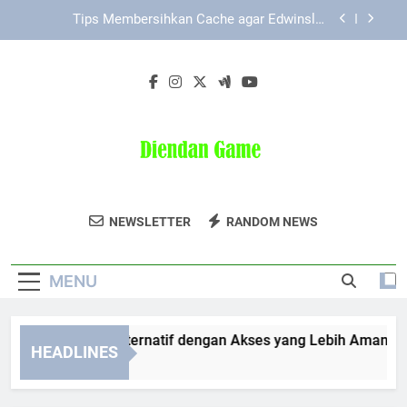
Skip
Panduan Akses Awal Setelah Berhasil Daftar
to
Pokemon787 yang Aman dan Terarah
content
Panduan Mengevaluasi Keamanan Kaya787 Link
Alternatif dengan Lebih Teliti
Lebah4D Login Alternatif dengan Akses yang
Lebih Aman dan Praktis
Tips Membersihkan Cache agar Edwinslot
Alternatif Lebih Lancar dan Stabil
Panduan Akses Awal Setelah Berhasil Daftar
Pokemon787 yang Aman dan Terarah
Diendan Game
Ikuti Komunitas Game Dan Dapatkan Tips
Panduan Mengevaluasi Keamanan Kaya787 Link
NEWSLETTER
RANDOM NEWS
Alternatif dengan Lebih Teliti
Bermain Di Diendan Game.
MENU
bah4D Login Alternatif dengan Akses yang Lebih Aman dan Pr
HEADLINES
Months Ago