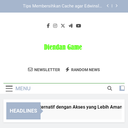
Skip
Panduan Akses Awal Setelah Berhasil Daftar
to
Pokemon787 yang Aman dan Terarah
content
Panduan Mengevaluasi Keamanan Kaya787 Link
Alternatif dengan Lebih Teliti
Lebah4D Login Alternatif dengan Akses yang
Lebih Aman dan Praktis
Tips Membersihkan Cache agar Edwinslot
Alternatif Lebih Lancar dan Stabil
Panduan Akses Awal Setelah Berhasil Daftar
Pokemon787 yang Aman dan Terarah
Diendan Game
Ikuti Komunitas Game Dan Dapatkan Tips
Panduan Mengevaluasi Keamanan Kaya787 Link
NEWSLETTER
RANDOM NEWS
Alternatif dengan Lebih Teliti
Bermain Di Diendan Game.
MENU
ebah4D Login Alternatif dengan Akses yang Lebih Aman dan Pr
HEADLINES
Months Ago