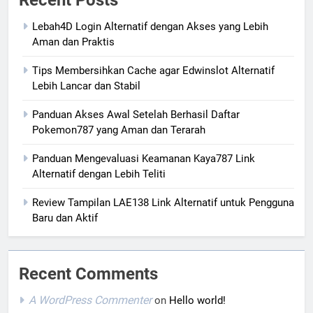
Recent Posts
Lebah4D Login Alternatif dengan Akses yang Lebih
Aman dan Praktis
Tips Membersihkan Cache agar Edwinslot Alternatif
Lebih Lancar dan Stabil
Panduan Akses Awal Setelah Berhasil Daftar
Pokemon787 yang Aman dan Terarah
Panduan Mengevaluasi Keamanan Kaya787 Link
Alternatif dengan Lebih Teliti
Review Tampilan LAE138 Link Alternatif untuk Pengguna
Baru dan Aktif
Recent Comments
A WordPress Commenter
on
Hello world!