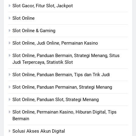
Slot Gacor, Fitur Slot, Jackpot
Slot Online
Slot Online & Gaming
Slot Online, Judi Online, Permainan Kasino
Slot Online, Panduan Bermain, Strategi Menang, Situs
Judi Terpercaya, Statistik Slot
Slot Online, Panduan Bermain, Tips dan Trik Judi
Slot Online, Panduan Permainan, Strategi Menang
Slot Online, Panduan Slot, Strategi Menang
Slot Online, Permainan Kasino, Hiburan Digital, Tips
Bermain
Solusi Akses Akun Digital