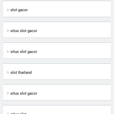
slot gacor
situs slot gacor
situs slot gacor
slot thailand
situs slot gacor