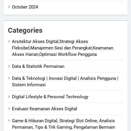
October 2024
Categories
Arsitektur Akses Digital,Strategi Akses
Fleksibel,Manajemen Sesi dan Perangkat,Keamanan
Akses Harian,Optimasi Workflow Pengguna
Data & Statistik Permainan
Data & Teknologi | Inovasi Digital | Analisis Pengguna |
Sistem Informasi
Digital Lifestyle & Personal Technology
Evaluasi Keamanan Akses Digital
Game & Hiburan Digital, Strategi Slot Online, Analisis
Permainan, Tips & Trik Gaming, Pengalaman Bermain