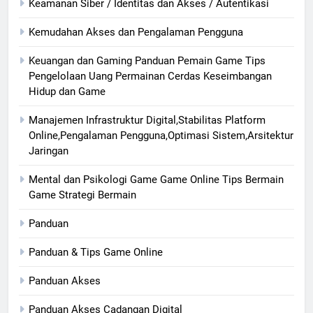
Keamanan Siber / Identitas dan Akses / Autentikasi
Kemudahan Akses dan Pengalaman Pengguna
Keuangan dan Gaming Panduan Pemain Game Tips
Pengelolaan Uang Permainan Cerdas Keseimbangan
Hidup dan Game
Manajemen Infrastruktur Digital,Stabilitas Platform
Online,Pengalaman Pengguna,Optimasi Sistem,Arsitektur
Jaringan
Mental dan Psikologi Game Game Online Tips Bermain
Game Strategi Bermain
Panduan
Panduan & Tips Game Online
Panduan Akses
Panduan Akses Cadangan Digital