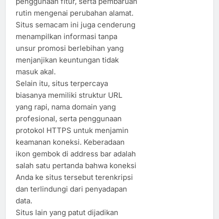
penggunaan fitur, serta pembaruan
rutin mengenai perubahan alamat.
Situs semacam ini juga cenderung
menampilkan informasi tanpa
unsur promosi berlebihan yang
menjanjikan keuntungan tidak
masuk akal.
Selain itu, situs terpercaya
biasanya memiliki struktur URL
yang rapi, nama domain yang
profesional, serta penggunaan
protokol HTTPS untuk menjamin
keamanan koneksi. Keberadaan
ikon gembok di address bar adalah
salah satu pertanda bahwa koneksi
Anda ke situs tersebut terenkripsi
dan terlindungi dari penyadapan
data.
Situs lain yang patut dijadikan