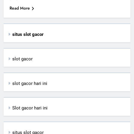
Read More
situs slot gacor
slot gacor
slot gacor hari ini
Slot gacor hari ini
situs slot gacor