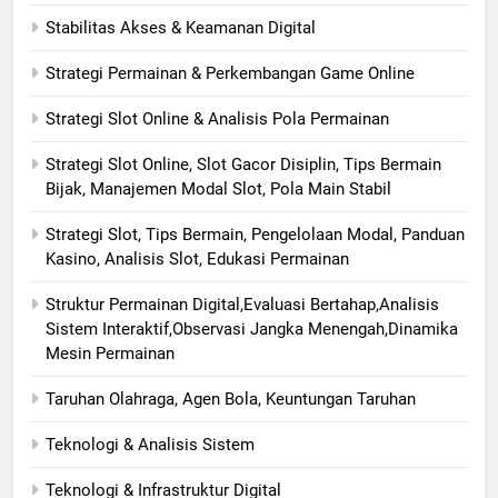
Stabilitas Akses & Keamanan Digital
Strategi Permainan & Perkembangan Game Online
Strategi Slot Online & Analisis Pola Permainan
Strategi Slot Online, Slot Gacor Disiplin, Tips Bermain
Bijak, Manajemen Modal Slot, Pola Main Stabil
Strategi Slot, Tips Bermain, Pengelolaan Modal, Panduan
Kasino, Analisis Slot, Edukasi Permainan
Struktur Permainan Digital,Evaluasi Bertahap,Analisis
Sistem Interaktif,Observasi Jangka Menengah,Dinamika
Mesin Permainan
Taruhan Olahraga, Agen Bola, Keuntungan Taruhan
Teknologi & Analisis Sistem
Teknologi & Infrastruktur Digital