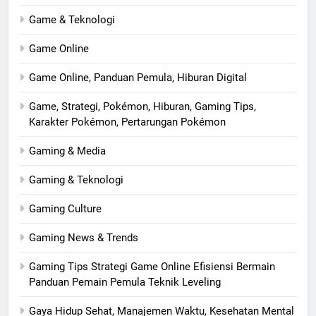
Game & Teknologi
Game Online
Game Online, Panduan Pemula, Hiburan Digital
Game, Strategi, Pokémon, Hiburan, Gaming Tips,
Karakter Pokémon, Pertarungan Pokémon
Gaming & Media
Gaming & Teknologi
Gaming Culture
Gaming News & Trends
Gaming Tips Strategi Game Online Efisiensi Bermain
Panduan Pemain Pemula Teknik Leveling
Gaya Hidup Sehat, Manajemen Waktu, Kesehatan Mental