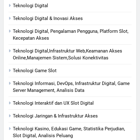
Teknologi Digital
Teknologi Digital & Inovasi Akses
Teknologi Digital, Pengalaman Pengguna, Platform Slot,
Kecepatan Akses
Teknologi Digital,Infrastruktur Web,Keamanan Akses
Online,Manajemen Sistem,Solusi Konektivitas
Teknologi Game Slot
Teknologi Informasi, DevOps, Infrastruktur Digital, Game
Server Management, Analisis Data
Teknologi Interaktif dan UX Slot Digital
Teknologi Jaringan & Infrastruktur Akses
Teknologi Kasino, Edukasi Game, Statistika Perjudian,
Slot Digital, Analisis Peluang