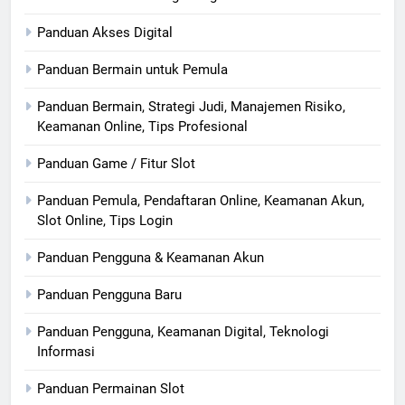
Panduan Akses Digital
Panduan Bermain untuk Pemula
Panduan Bermain, Strategi Judi, Manajemen Risiko,
Keamanan Online, Tips Profesional
Panduan Game / Fitur Slot
Panduan Pemula, Pendaftaran Online, Keamanan Akun,
Slot Online, Tips Login
Panduan Pengguna & Keamanan Akun
Panduan Pengguna Baru
Panduan Pengguna, Keamanan Digital, Teknologi
Informasi
Panduan Permainan Slot