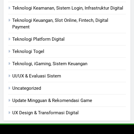
Teknologi Keamanan, Sistem Login, Infrastruktur Digital
Teknologi Keuangan, Slot Online, Fintech, Digital
Payment
Teknologi Platform Digital
Teknologi Togel
Teknologi, iGaming, Sistem Keuangan
UI/UX & Evaluasi Sistem
Uncategorized
Update Mingguan & Rekomendasi Game
UX Design & Transformasi Digital