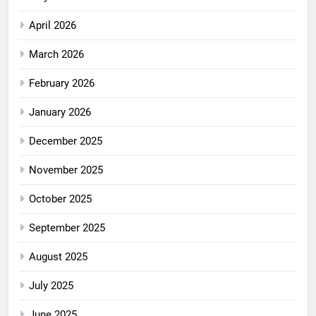
April 2026
March 2026
February 2026
January 2026
December 2025
November 2025
October 2025
September 2025
August 2025
July 2025
June 2025