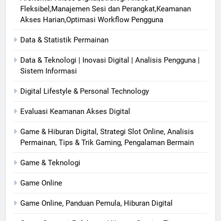
Fleksibel,Manajemen Sesi dan Perangkat,Keamanan
Akses Harian,Optimasi Workflow Pengguna
Data & Statistik Permainan
Data & Teknologi | Inovasi Digital | Analisis Pengguna |
Sistem Informasi
Digital Lifestyle & Personal Technology
Evaluasi Keamanan Akses Digital
Game & Hiburan Digital, Strategi Slot Online, Analisis
Permainan, Tips & Trik Gaming, Pengalaman Bermain
Game & Teknologi
Game Online
Game Online, Panduan Pemula, Hiburan Digital