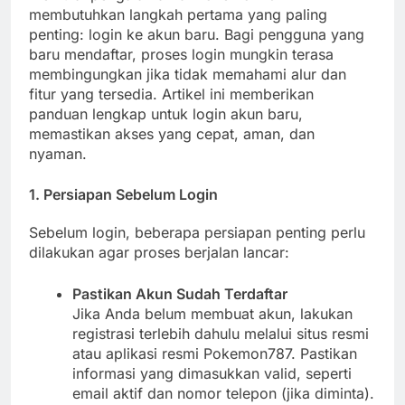
membutuhkan langkah pertama yang paling
penting: login ke akun baru. Bagi pengguna yang
baru mendaftar, proses login mungkin terasa
membingungkan jika tidak memahami alur dan
fitur yang tersedia. Artikel ini memberikan
panduan lengkap untuk login akun baru,
memastikan akses yang cepat, aman, dan
nyaman.
1. Persiapan Sebelum Login
Sebelum login, beberapa persiapan penting perlu
dilakukan agar proses berjalan lancar:
Pastikan Akun Sudah Terdaftar
Jika Anda belum membuat akun, lakukan
registrasi terlebih dahulu melalui situs resmi
atau aplikasi resmi Pokemon787. Pastikan
informasi yang dimasukkan valid, seperti
email aktif dan nomor telepon (jika diminta).