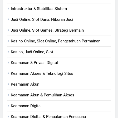
Infrastruktur & Stabilitas Sistem
Judi Online, Slot Dana, Hiburan Judi
Judi Online, Slot Games, Strategi Bermain
Kasino Online, Slot Online, Pengetahuan Permainan
Kasino, Judi Online, Slot
Keamanan & Privasi Digital
Keamanan Akses & Teknologi Situs
Keamanan Akun
Keamanan Akun & Pemulihan Akses
Keamanan Digital
Keamanan Digital & Pengalaman Pengguna