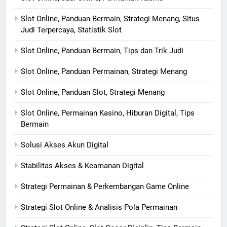
Slot Online, Panduan Bermain, Strategi Menang, Situs
Judi Terpercaya, Statistik Slot
Slot Online, Panduan Bermain, Tips dan Trik Judi
Slot Online, Panduan Permainan, Strategi Menang
Slot Online, Panduan Slot, Strategi Menang
Slot Online, Permainan Kasino, Hiburan Digital, Tips
Bermain
Solusi Akses Akun Digital
Stabilitas Akses & Keamanan Digital
Strategi Permainan & Perkembangan Game Online
Strategi Slot Online & Analisis Pola Permainan