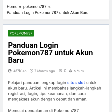
Home
pokemon787
Panduan Login Pokemon787 untuk Akun Baru
POKEMON787
Panduan Login
Pokemon787 untuk Akun
Baru
0
457b14b
7 Months Ago
6 Mins
Pelajari panduan lengkap login
situs slot
untuk
akun baru. Artikel ini membahas langkah-langkah
registrasi, login, tips keamanan, dan cara
mengakses akun dengan cepat dan aman.
Memulai pengalaman di Pokemon787