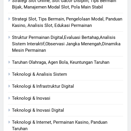
Strategi Slot Online, Slot Gacor Disiplin, Tips Bermain
Bijak, Manajemen Modal Slot, Pola Main Stabil
Strategi Slot, Tips Bermain, Pengelolaan Modal, Panduan
Kasino, Analisis Slot, Edukasi Permainan
Struktur Permainan Digital,Evaluasi Bertahap,Analisis
Sistem Interaktif,Observasi Jangka Menengah,Dinamika
Mesin Permainan
Taruhan Olahraga, Agen Bola, Keuntungan Taruhan
Teknologi & Analisis Sistem
Teknologi & Infrastruktur Digital
Teknologi & Inovasi
Teknologi & Inovasi Digital
Teknologi & Internet, Permainan Kasino, Panduan
Taruhan