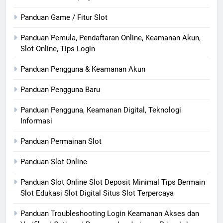
Panduan Game / Fitur Slot
Panduan Pemula, Pendaftaran Online, Keamanan Akun,
Slot Online, Tips Login
Panduan Pengguna & Keamanan Akun
Panduan Pengguna Baru
Panduan Pengguna, Keamanan Digital, Teknologi
Informasi
Panduan Permainan Slot
Panduan Slot Online
Panduan Slot Online Slot Deposit Minimal Tips Bermain
Slot Edukasi Slot Digital Situs Slot Terpercaya
Panduan Troubleshooting Login Keamanan Akses dan