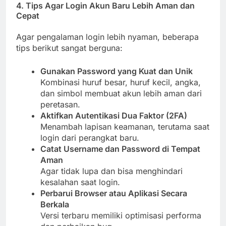
4. Tips Agar Login Akun Baru Lebih Aman dan
Cepat
Agar pengalaman login lebih nyaman, beberapa
tips berikut sangat berguna:
Gunakan Password yang Kuat dan Unik
Kombinasi huruf besar, huruf kecil, angka,
dan simbol membuat akun lebih aman dari
peretasan.
Aktifkan Autentikasi Dua Faktor (2FA)
Menambah lapisan keamanan, terutama saat
login dari perangkat baru.
Catat Username dan Password di Tempat
Aman
Agar tidak lupa dan bisa menghindari
kesalahan saat login.
Perbarui Browser atau Aplikasi Secara
Berkala
Versi terbaru memiliki optimisasi performa