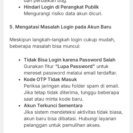
dan perbaikan bug.
Hindari Login di Perangkat Publik
Mengurangi risiko data akun dicuri.
5. Mengatasi Masalah Login pada Akun Baru
Meskipun langkah-langkah login cukup mudah,
beberapa masalah bisa muncul:
Tidak Bisa Login karena Password Salah
Gunakan fitur
“Lupa Password”
untuk
mereset password melalui email terdaftar.
Kode OTP Tidak Masuk
Periksa jaringan atau folder spam di email.
Jika tetap tidak diterima, tunggu beberapa
saat atau minta kode baru.
Akun Terkunci Sementara
Jika sistem mendeteksi aktivitas tidak biasa,
akun baru bisa dibatasi. Hubungi layanan
pelanggan untuk pemulihan akses.