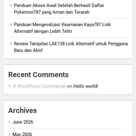
Panduan Akses Awal Setelah Berhasil Daftar
Pokemon787 yang Aman dan Terarah
Panduan Mengevaluasi Keamanan Kaya787 Link
Alternatif dengan Lebih Teliti
Review Tampilan LAE138 Link Alternatif untuk Pengguna
Baru dan Aktif
Recent Comments
A WordPress Commenter
on
Hello world!
Archives
June 2026
May 2026